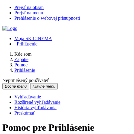
Prejsť na obsah
Prejsť na menu
Prehlásenie o webovej prístupnosti
Moja SK CINEMA
Prihlásenie
Kde som
Zapätie
Pomoc
Prihlásenie
Neprihlásený používateľ
Bočné menu
Hlavné menu
Vyhľadávanie
Rozšírené vyhľadávanie
História vyhľadávania
Preskúmať
Pomoc pre Prihlásenie