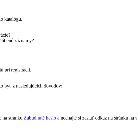
do katalógu.
vácie?
obľúbené záznamy?
 pri registrácii.
 to byť z nasledujúcich dôvodov:
te na stránku
Zabudnuté heslo
a nechajte si zaslať odkaz na stránku na