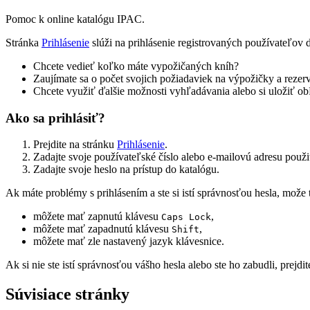
Pomoc k online katalógu IPAC.
Stránka
Prihlásenie
slúži na prihlásenie registrovaných používateľov 
Chcete vedieť koľko máte vypožičaných kníh?
Zaujímate sa o počet svojich požiadaviek na výpožičky a rezer
Chcete využiť ďalšie možnosti vyhľadávania alebo si uložiť 
Ako sa prihlásiť?
Prejdite na stránku
Prihlásenie
.
Zadajte svoje používateľské číslo alebo e-mailovú adresu použitú
Zadajte svoje heslo na prístup do katalógu.
Ak máte problémy s prihlásením a ste si istí správnosťou hesla, može
môžete mať zapnutú klávesu
,
Caps Lock
môžete mať zapadnutú klávesu
,
Shift
môžete mať zle nastavený jazyk klávesnice.
Ak si nie ste istí správnosťou vášho hesla alebo ste ho zabudli, prejdi
Súvisiace stránky