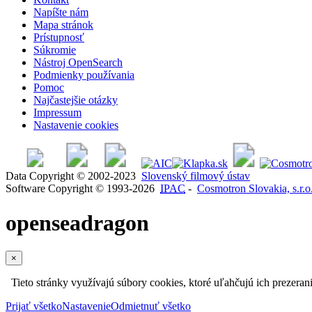
Napíšte nám
Mapa stránok
Prístupnosť
Súkromie
Nástroj OpenSearch
Podmienky používania
Pomoc
Najčastejšie otázky
Impressum
Nastavenie cookies
Data Copyright © 2002-2023
Slovenský filmový ústav
Software Copyright © 1993-2026
IPAC
-
Cosmotron Slovakia, s.r.o
openseadragon
×
Tieto stránky využívajú súbory cookies, ktoré uľahčujú ich prezeran
Prijať všetko
Nastavenie
Odmietnuť všetko