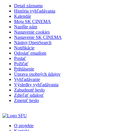
Detail záznamu
História vyhľadávania
Kalendár
Moja SK CINEMA
Napíšte nám
Nastavenie cookies
Nastavenie SK CINEMA
Nástroj OpenSearch
Notifikácie
Odoslať emailom
Poslať
Požičať
Prihlásenie
Úprava osobných údajov
Vyhľadávanie
Výsledky vyhľadávania
Zabudnuté heslo
Zdieľať udalosť
Zmeniť heslo
O projekte
Kontakt