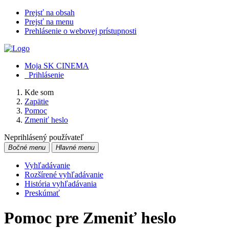
Prejsť na obsah
Prejsť na menu
Prehlásenie o webovej prístupnosti
Moja SK CINEMA
Prihlásenie
Kde som
Zapätie
Pomoc
Zmeniť heslo
Neprihlásený používateľ
Bočné menu
Hlavné menu
Vyhľadávanie
Rozšírené vyhľadávanie
História vyhľadávania
Preskúmať
Pomoc pre Zmeniť heslo