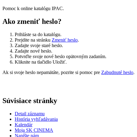
Pomoc k online katalógu IPAC.
Ako zmeniť heslo?
Prihláste sa do katalógu.
Prejdite na stránku
Zmeniť heslo
.
Zadajte svoje staré heslo.
Zadajte nové heslo.
Potvrďte svoje nové heslo opätovným zadaním.
Kliknite na tlačidlo
Uložiť
.
Ak si svoje heslo nepamätáte, pozrite si pomoc pre
Zabudnuté heslo
.
Súvisiace stránky
Detail záznamu
História vyhľadávania
Kalendár
Moja SK CINEMA
Napíšte nám