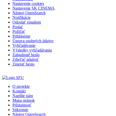
Nastavenie cookies
Nastavenie SK CINEMA
Nástroj OpenSearch
Notifikácie
Odoslať emailom
Poslať
Požičať
Prihlásenie
Úprava osobných údajov
Vyhľadávanie
Výsledky vyhľadávania
Zabudnuté heslo
Zdieľať udalosť
Zmeniť heslo
O projekte
Kontakt
Napíšte nám
Mapa stránok
Prístupnosť
Súkromie
Nástroj OpenSearch