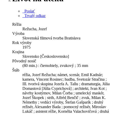
Poslať
Trvalý odkaz
Réžia
Režucha, Jozef
Výroba
Slovenská filmová tvorba Bratislava
Rok výroby
1975
Krajina
Slovensko [Československo]
Pôvodný nosič
(80 min.) : čiernobiely, zvukový ; 35 mm
Štáb
réžia, Jozef Režucha; námet, scenár, Emil Kadnár;
kamera, Vincent Rosinec; hudba, Svetozár Stračina ;
III. tvorivá skupina Jozefa A. Tallu ; dramaturgia, Júlia
Domastová [Júlia Cyprichová] ; architekt, Ivan Kot ;
návrhy kostýmov, Milan Čorba ; umelecký maskér,
Jozef Škopek ; strih, Alfréd Benčič ; zvuk, Milan K.
Némethy ; vedúci výroby, Štefan Gašparík ; druhý
režisér, Alexander Bada ; pomocný režisér, Miroslav
Lukáč ; asistent réžie, Kornélia Valachovičová ; druhá