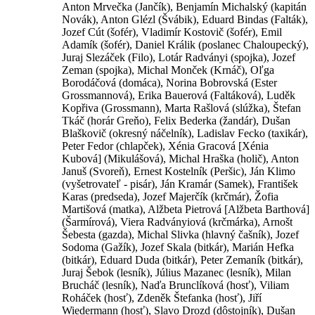
Anton Mrvečka (Jančík), Benjamín Michalský (kapitán
Novák), Anton Glézl (Švábik), Eduard Bindas (Falták),
Jozef Cút (šofér), Vladimír Kostovič (šofér), Emil
Adamík (šofér), Daniel Králik (poslanec Chaloupecký),
Juraj Slezáček (Filo), Lotár Radványi (spojka), Jozef
Zeman (spojka), Michal Monček (Krnáč), Oľga
Borodáčová (domáca), Norina Bobrovská (Ester
Grossmannová), Erika Bauerová (Faltáková), Luděk
Kopřiva (Grossmann), Marta Rašlová (slúžka), Štefan
Tkáč (horár Greňo), Felix Bederka (žandár), Dušan
Blaškovič (okresný náčelník), Ladislav Fecko (taxikár),
Peter Fedor (chlapček), Xénia Gracová [Xénia
Kubová] (Mikulášová), Michal Hraška (holič), Anton
Januš (Svoreň), Ernest Kostelník (Peršic), Ján Klimo
(vyšetrovateľ - pisár), Ján Kramár (Samek), František
Karas (predseda), Jozef Majerčík (krčmár), Žofia
Martišová (matka), Alžbeta Pietrová [Alžbeta Barthová]
(Šarmírová), Viera Radványiová (krčmárka), Arnošt
Šebesta (gazda), Michal Slivka (hlavný čašník), Jozef
Sodoma (Gažík), Jozef Skala (bitkár), Marián Hefka
(bitkár), Eduard Duda (bitkár), Peter Zemaník (bitkár),
Juraj Šebok (lesník), Július Mazanec (lesník), Milan
Brucháč (lesník), Naďa Brunclíková (hosť), Viliam
Roháček (hosť), Zdeněk Štefanka (hosť), Jiří
Wiedermann (hosť), Slavo Drozd (dôstojník), Dušan