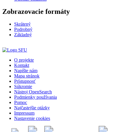
Zobrazovacie formáty
Skrátený
Podrobný
Základný
O projekte
Kontakt
Napíšte nám
Mapa stránok
Prístupnosť
Súkromie
Nástroj OpenSearch
Podmienky používania
Pomoc
Najčastejšie otázky
Impressum
Nastavenie cookies