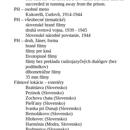
succeeded in running away from the prison.
PH – osobné meno
Kukorelli, Ľudovít, 1914-1944
PH – všeobecné (tematické)
slovenské hrané filmy
druhá svetová vojna, 1939 - 1945
Slovenské národné povstanie, 1944
PH – druh, žáner, forma
hrané filmy
filmy pre kiná
životopisné filmy
filmy bez prekladu cudzojazyčných dialógov (bez
podtitulkov)
dlhometrážne filmy
35 mm filmy
Filmové lokácie – exteriéry
Bratislava (Slovensko)
Pezinok (Slovensko)
Zochova chata (Slovensko)
Piešťany (Slovensko)
Ivanka pri Dunaji (Slovensko)
Bernolákovo (Slovensko)
Hlohovec (Slovensko)
Harmónia (Modra, Slovensko)
Budmerice (Slovensko)