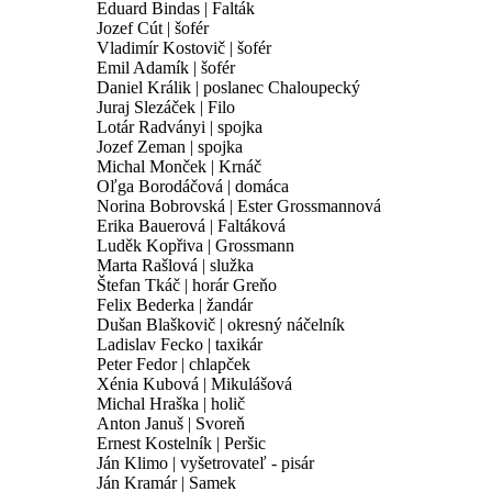
Eduard Bindas | Falták
Jozef Cút | šofér
Vladimír Kostovič | šofér
Emil Adamík | šofér
Daniel Králik | poslanec Chaloupecký
Juraj Slezáček | Filo
Lotár Radványi | spojka
Jozef Zeman | spojka
Michal Monček | Krnáč
Oľga Borodáčová | domáca
Norina Bobrovská | Ester Grossmannová
Erika Bauerová | Faltáková
Luděk Kopřiva | Grossmann
Marta Rašlová | služka
Štefan Tkáč | horár Greňo
Felix Bederka | žandár
Dušan Blaškovič | okresný náčelník
Ladislav Fecko | taxikár
Peter Fedor | chlapček
Xénia Kubová | Mikulášová
Michal Hraška | holič
Anton Januš | Svoreň
Ernest Kostelník | Peršic
Ján Klimo | vyšetrovateľ - pisár
Ján Kramár | Samek