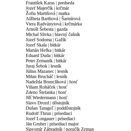
František Karas | predseda
Jozef Majerčík | krčmár
Žofia Martišová | matka
Alžbeta Barthová | Šarmírová
Viera Radványiová | krčmárka
Arnošt Šebesta | gazda
Michal Slivka | hlavný čašník
Jozef Sodoma | Gažík
Jozef Skala | bitkár
Marián Hefka | bitkár
Eduard Duda | bitkár
Peter Zemaník | bitkár
Juraj Šebok | lesník
Július Mazanec | lesník
Milan Brucháč | lesník
Nadežda Brunclíková | hosť
Viliam Roháček | hosť
Zdeno Štefanka | hosť
Jiří Wiedermann | hosť
Slavo Drozd | dôstojník
Dušan Tarageľ | poddôstojník
Rudolf Thrun | prísediaci
Jozef Longauer | prísediaci
Ján Gruber | prísediaci major
Slavomír Záhradník | poručík Zeman