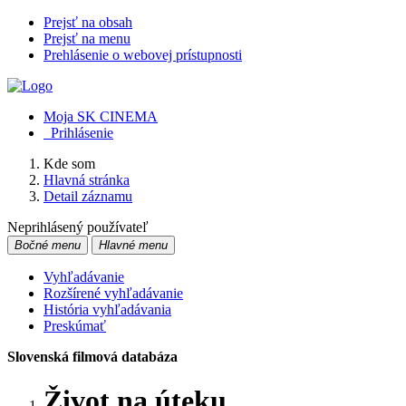
Prejsť na obsah
Prejsť na menu
Prehlásenie o webovej prístupnosti
Moja SK CINEMA
Prihlásenie
Kde som
Hlavná stránka
Detail záznamu
Neprihlásený používateľ
Bočné menu
Hlavné menu
Vyhľadávanie
Rozšírené vyhľadávanie
História vyhľadávania
Preskúmať
Slovenská filmová databáza
Život na úteku