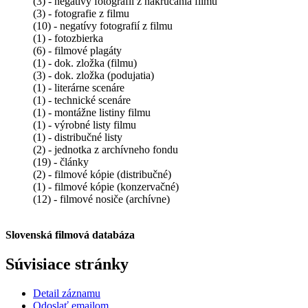
(3) - negatívy fotografií z nakrúcania filmu
(3) - fotografie z filmu
(10) - negatívy fotografií z filmu
(1) - fotozbierka
(6) - filmové plagáty
(1) - dok. zložka (filmu)
(3) - dok. zložka (podujatia)
(1) - literárne scenáre
(1) - technické scenáre
(1) - montážne listiny filmu
(1) - výrobné listy filmu
(1) - distribučné listy
(2) - jednotka z archívneho fondu
(19) - články
(2) - filmové kópie (distribučné)
(1) - filmové kópie (konzervačné)
(12) - filmové nosiče (archívne)
Slovenská filmová databáza
Súvisiace stránky
Detail záznamu
Odoslať emailom