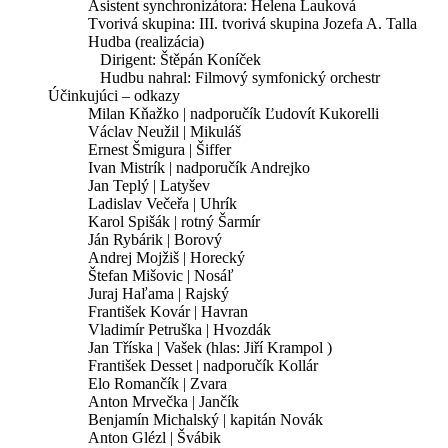
Asistent synchronizátora:
Helena Lauková
Tvorivá skupina:
III. tvorivá skupina Jozefa A. Talla
Hudba (realizácia)
Dirigent:
Štěpán Koníček
Hudbu nahral:
Filmový symfonický orchestr
Účinkujúci – odkazy
Milan Kňažko | nadporučík Ľudovít Kukorelli
Václav Neužil | Mikuláš
Ernest Šmigura | Šiffer
Ivan Mistrík | nadporučík Andrejko
Jan Teplý | Latyšev
Ladislav Večeřa | Uhrík
Karol Spišák | rotný Šarmír
Ján Rybárik | Borový
Andrej Mojžiš | Horecký
Štefan Mišovic | Nosáľ
Juraj Haľama | Rajský
František Kovár | Havran
Vladimír Petruška | Hvozdák
Jan Tříska | Vašek (hlas:
Jiří Krampol )
František Desset | nadporučík Kollár
Elo Romančík | Zvara
Anton Mrvečka | Jančík
Benjamín Michalský | kapitán Novák
Anton Glézl | Švábik