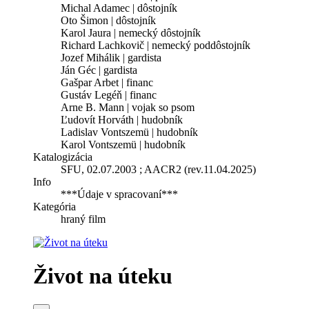
Michal Adamec | dôstojník
Oto Šimon | dôstojník
Karol Jaura | nemecký dôstojník
Richard Lachkovič | nemecký poddôstojník
Jozef Mihálik | gardista
Ján Géc | gardista
Gašpar Arbet | financ
Gustáv Legéň | financ
Arne B. Mann | vojak so psom
Ľudovít Horváth | hudobník
Ladislav Vontszemü | hudobník
Karol Vontszemü | hudobník
Katalogizácia
SFU, 02.07.2003 ; AACR2 (rev.11.04.2025)
Info
***Údaje v spracovaní***
Kategória
hraný film
Život na úteku