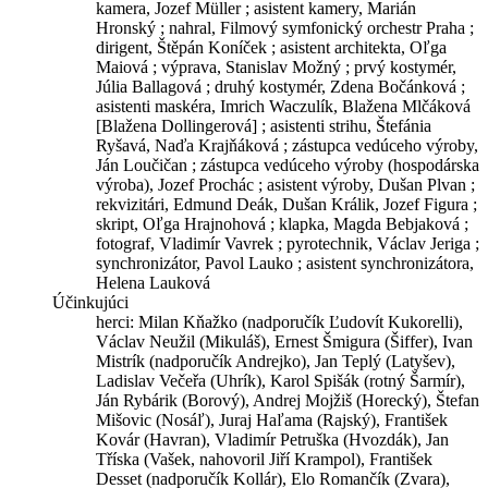
kamera, Jozef Müller ; asistent kamery, Marián
Hronský ; nahral, Filmový symfonický orchestr Praha ;
dirigent, Štěpán Koníček ; asistent architekta, Oľga
Maiová ; výprava, Stanislav Možný ; prvý kostymér,
Júlia Ballagová ; druhý kostymér, Zdena Bočánková ;
asistenti maskéra, Imrich Waczulík, Blažena Mlčáková
[Blažena Dollingerová] ; asistenti strihu, Štefánia
Ryšavá, Naďa Krajňáková ; zástupca vedúceho výroby,
Ján Loučičan ; zástupca vedúceho výroby (hospodárska
výroba), Jozef Prochác ; asistent výroby, Dušan Plvan ;
rekvizitári, Edmund Deák, Dušan Králik, Jozef Figura ;
skript, Oľga Hrajnohová ; klapka, Magda Bebjaková ;
fotograf, Vladimír Vavrek ; pyrotechnik, Václav Jeriga ;
synchronizátor, Pavol Lauko ; asistent synchronizátora,
Helena Lauková
Účinkujúci
herci: Milan Kňažko (nadporučík Ľudovít Kukorelli),
Václav Neužil (Mikuláš), Ernest Šmigura (Šiffer), Ivan
Mistrík (nadporučík Andrejko), Jan Teplý (Latyšev),
Ladislav Večeřa (Uhrík), Karol Spišák (rotný Šarmír),
Ján Rybárik (Borový), Andrej Mojžiš (Horecký), Štefan
Mišovic (Nosáľ), Juraj Haľama (Rajský), František
Kovár (Havran), Vladimír Petruška (Hvozdák), Jan
Tříska (Vašek, nahovoril Jiří Krampol), František
Desset (nadporučík Kollár), Elo Romančík (Zvara),