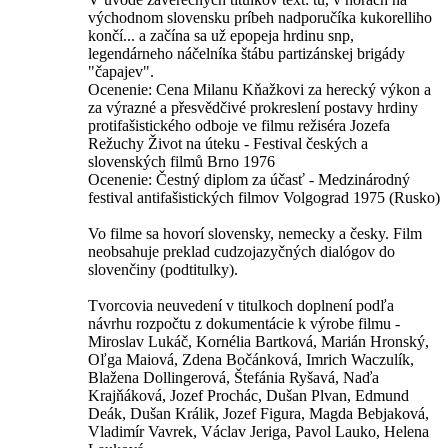
východnom slovensku príbeh nadporučíka kukorelliho
končí... a začína sa už epopeja hrdinu snp,
legendárneho náčelníka štábu partizánskej brigády
"čapajev".
Ocenenie: Cena Milanu Kňažkovi za herecký výkon a
za výrazné a přesvědčivé prokreslení postavy hrdiny
protifašistického odboje ve filmu režiséra Jozefa
Režuchy Život na úteku - Festival českých a
slovenských filmů Brno 1976
Ocenenie: Čestný diplom za účasť - Medzinárodný
festival antifašistických filmov Volgograd 1975 (Rusko)
Vo filme sa hovorí slovensky, nemecky a česky. Film
neobsahuje preklad cudzojazyčných dialógov do
slovenčiny (podtitulky).
Tvorcovia neuvedení v titulkoch doplnení podľa
návrhu rozpočtu z dokumentácie k výrobe filmu -
Miroslav Lukáč, Kornélia Bartková, Marián Hronský,
Oľga Maiová, Zdena Bočánková, Imrich Waczulík,
Blažena Dollingerová, Štefánia Ryšavá, Naďa
Krajňáková, Jozef Prochác, Dušan Plvan, Edmund
Deák, Dušan Králik, Jozef Figura, Magda Bebjaková,
Vladimír Vavrek, Václav Jeriga, Pavol Lauko, Helena