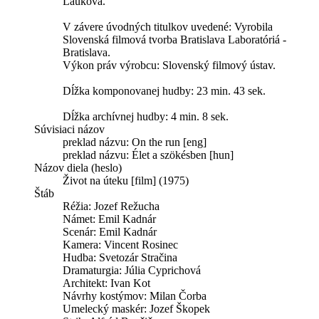
Lauková.
V závere úvodných titulkov uvedené: Vyrobila
Slovenská filmová tvorba Bratislava Laboratóriá -
Bratislava.
Výkon práv výrobcu: Slovenský filmový ústav.
Dĺžka komponovanej hudby: 23 min. 43 sek.
Dĺžka archívnej hudby: 4 min. 8 sek.
Súvisiaci názov
preklad názvu: On the run [eng]
preklad názvu: Élet a szökésben [hun]
Názov diela (heslo)
Život na úteku [film] (1975)
Štáb
Réžia:
Jozef Režucha
Námet:
Emil Kadnár
Scenár:
Emil Kadnár
Kamera:
Vincent Rosinec
Hudba:
Svetozár Stračina
Dramaturgia:
Júlia Cyprichová
Architekt:
Ivan Kot
Návrhy kostýmov:
Milan Čorba
Umelecký maskér:
Jozef Škopek