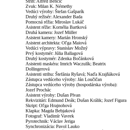
Strih:
Alfréd Benčič
Zvuk:
Milan K. Némethy
Vedúci výroby:
Štefan Gašparík
Druhý režisér:
Alexander Bada
Pomocná réžia:
Miroslav Lukáč
Asistent réžie:
Kornélia Bartková
Druhá kamera:
Jozef Müller
Asistent kamery:
Marián Hronský
Asistent architekta:
Oľga Maiová
Vedúci výpravy:
Stanislav Možný
Prvý kostymér:
Júlia Ballagová
Druhý kostymér:
Zdenka Bočánková
Asistenti maskéra:
Imrich Waczulík;
Beatrix
Dollingerová
Asistenti strihu:
Štefánia Ryšavá;
Naďa Krajňáková
Zástupca vedúceho výroby:
Ján Loučičan
Zástupca vedúceho výroby (hospodárska výroba):
Jozef Prochác
Asistent výroby:
Dušan Plvan
Rekvizitári:
Edmund Deák;
Dušan Králik;
Jozef Figura
Skript:
Oľga Hrajnohová
Klapka:
Magda Bebjaková
Fotograf:
Vladimír Vavrek
Pyrotechnik:
Václav Jeriga
Synchronizácia:
Pavol Lauko