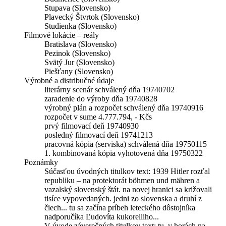
Stupava (Slovensko)
Plavecký Štvrtok (Slovensko)
Studienka (Slovensko)
Filmové lokácie – reály
Bratislava (Slovensko)
Pezinok (Slovensko)
Svätý Jur (Slovensko)
Piešťany (Slovensko)
Výrobné a distribučné údaje
literárny scenár schválený dňa 19740702
zaradenie do výroby dňa 19740828
výrobný plán a rozpočet schválený dňa 19740916
rozpočet v sume 4.777.794, - Kčs
prvý filmovací deň 19740930
posledný filmovací deň 19741213
pracovná kópia (serviska) schválená dňa 19750115
1. kombinovaná kópia vyhotovená dňa 19750322
Poznámky
Súčasťou úvodných titulkov text: 1939 Hitler rozťal
republiku – na protektorát böhmen und mähren a
vazalský slovenský štát. na novej hranici sa križovali
tisíce vypovedaných. jedni zo slovenska a druhí z
čiech... tu sa začína príbeh leteckého dôstojníka
nadporučíka Ľudovíta kukorelliho...
V úvode záverečných titulkov text: tu, v horách na