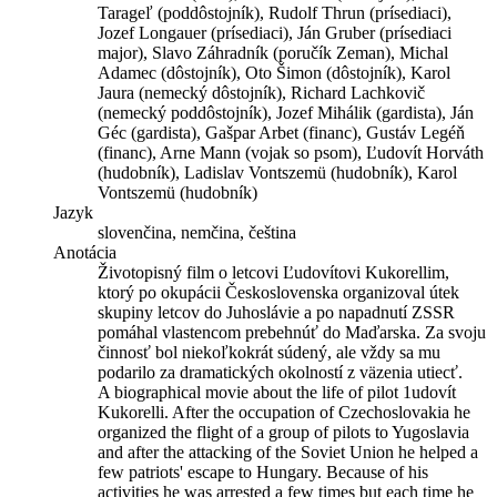
Tarageľ (poddôstojník), Rudolf Thrun (prísediaci),
Jozef Longauer (prísediaci), Ján Gruber (prísediaci
major), Slavo Záhradník (poručík Zeman), Michal
Adamec (dôstojník), Oto Šimon (dôstojník), Karol
Jaura (nemecký dôstojník), Richard Lachkovič
(nemecký poddôstojník), Jozef Mihálik (gardista), Ján
Géc (gardista), Gašpar Arbet (financ), Gustáv Legéň
(financ), Arne Mann (vojak so psom), Ľudovít Horváth
(hudobník), Ladislav Vontszemü (hudobník), Karol
Vontszemü (hudobník)
Jazyk
slovenčina, nemčina, čeština
Anotácia
Životopisný film o letcovi Ľudovítovi Kukorellim,
ktorý po okupácii Československa organizoval útek
skupiny letcov do Juhoslávie a po napadnutí ZSSR
pomáhal vlastencom prebehnúť do Maďarska. Za svoju
činnosť bol niekoľkokrát súdený, ale vždy sa mu
podarilo za dramatických okolností z väzenia utiecť.
A biographical movie about the life of pilot 1udovít
Kukorelli. After the occupation of Czechoslovakia he
organized the flight of a group of pilots to Yugoslavia
and after the attacking of the Soviet Union he helped a
few patriots' escape to Hungary. Because of his
activities he was arrested a few times but each time he