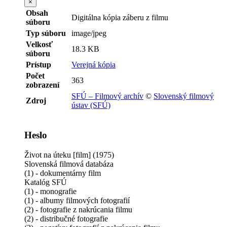
×
Obsah
Digitálna kópia záberu z filmu
súboru
Typ súboru
image/jpeg
Velkosť
18.3 KB
súboru
Prístup
Verejná kópia
Počet
363
zobrazení
SFÚ – Filmový archív
©
Slovenský filmový
Zdroj
ústav (SFÚ)
Heslo
Život na úteku [film] (1975)
Slovenská filmová databáza
(1) - dokumentárny film
Katalóg SFÚ
(1) - monografie
(1) - albumy filmových fotografií
(2) - fotografie z nakrúcania filmu
(2) - distribučné fotografie