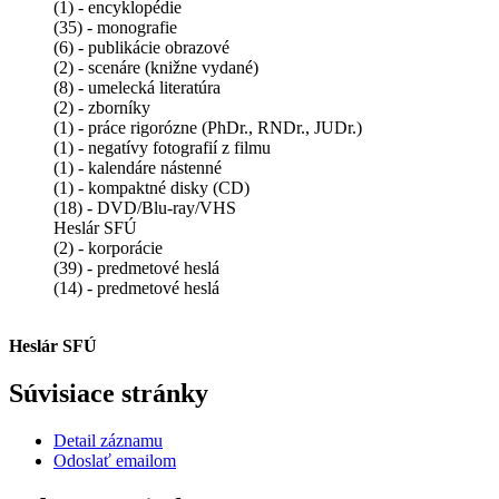
(1) - encyklopédie
(35) - monografie
(6) - publikácie obrazové
(2) - scenáre (knižne vydané)
(8) - umelecká literatúra
(2) - zborníky
(1) - práce rigorózne (PhDr., RNDr., JUDr.)
(1) - negatívy fotografií z filmu
(1) - kalendáre nástenné
(1) - kompaktné disky (CD)
(18) - DVD/Blu-ray/VHS
Heslár SFÚ
(2) - korporácie
(39) - predmetové heslá
(14) - predmetové heslá
Heslár SFÚ
Súvisiace stránky
Detail záznamu
Odoslať emailom