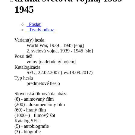
1945
Poslať
Trvalý odkaz
Variant(y) hesla
World War, 1939 - 1945 [eng]
2. svetová vojna, 1939 - 1945 [slo]
Pozri tiež
vojny [nadriadený pojem]
Katalogizácia
SFU, 22.02.2007 (rev.19.09.2017)
Typ hesla
predmetové heslo
Slovenská filmová databáza
(8) - animovaný film
(200) - dokumentárny film
(60) - hraný film
(1000+) - filmový šot
Katalóg SFÚ
(5) - autobiografie
(3) - biografie