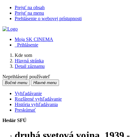
Prejsť na obsah
Prejsť na menu
Prehlásenie o webovej prístupnosti
Moja SK CINEMA
Prihlásenie
Kde som
Hlavná stránka
Detail záznamu
Neprihlásený používateľ
Bočné menu
Hlavné menu
Vyhľadávanie
Rozšírené vyhľadávanie
História vyhľadávania
Preskúmať
Heslár SFÚ
druhá svetová vojna, 1939 -