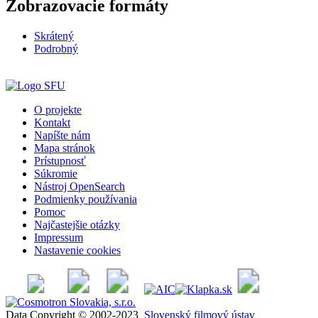
Zobrazovacie formáty
Skrátený
Podrobný
O projekte
Kontakt
Napíšte nám
Mapa stránok
Prístupnosť
Súkromie
Nástroj OpenSearch
Podmienky používania
Pomoc
Najčastejšie otázky
Impressum
Nastavenie cookies
Data Copyright © 2002-2023
Slovenský filmový ústav