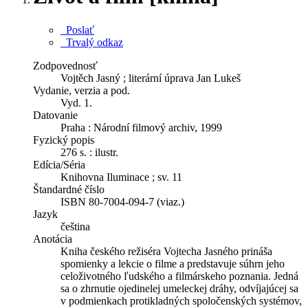
Poslať
Trvalý odkaz
Zodpovednosť
Vojtěch Jasný ; literární úprava Jan Lukeš
Vydanie, verzia a pod.
Vyd. 1.
Datovanie
Praha : Národní filmový archiv, 1999
Fyzický popis
276 s. : ilustr.
Edícia/Séria
Knihovna Iluminace ; sv. 11
Štandardné číslo
ISBN 80-7004-094-7 (viaz.)
Jazyk
čeština
Anotácia
Kniha českého režiséra Vojtecha Jasného prináša
spomienky a lekcie o filme a predstavuje súhrn jeho
celoživotného ľudského a filmárskeho poznania. Jedná
sa o zhrnutie ojedinelej umeleckej dráhy, odvíjajúcej sa
v podmienkach protikladných spoločenských systémov,