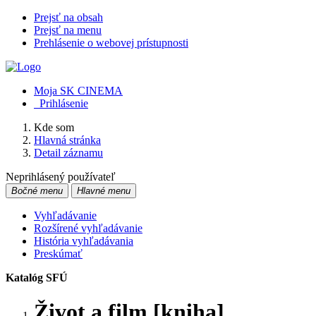
Prejsť na obsah
Prejsť na menu
Prehlásenie o webovej prístupnosti
Moja SK CINEMA
Prihlásenie
Kde som
Hlavná stránka
Detail záznamu
Neprihlásený používateľ
Bočné menu
Hlavné menu
Vyhľadávanie
Rozšírené vyhľadávanie
História vyhľadávania
Preskúmať
Katalóg SFÚ
Život a film [kniha]