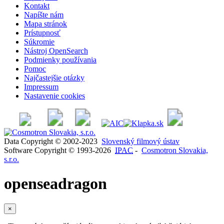
Kontakt
Napíšte nám
Mapa stránok
Prístupnosť
Súkromie
Nástroj OpenSearch
Podmienky používania
Pomoc
Najčastejšie otázky
Impressum
Nastavenie cookies
Data Copyright © 2002-2023
Slovenský filmový ústav
Software Copyright © 1993-2026
IPAC
-
Cosmotron Slovakia,
s.r.o.
openseadragon
×