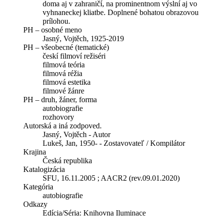
doma aj v zahraničí, na prominentnom výslní aj vo
vyhnaneckej kliatbe. Doplnené bohatou obrazovou
prílohou.
PH – osobné meno
Jasný, Vojtěch, 1925-2019
PH – všeobecné (tematické)
českí filmoví režiséri
filmová teória
filmová réžia
filmová estetika
filmové žánre
PH – druh, žáner, forma
autobiografie
rozhovory
Autorská a iná zodpoved.
Jasný, Vojtěch - Autor
Lukeš, Jan, 1950- - Zostavovateľ / Kompilátor
Krajina
Česká republika
Katalogizácia
SFU, 16.11.2005 ; AACR2 (rev.09.01.2020)
Kategória
autobiografie
Odkazy
Edícia/Séria:
Knihovna Iluminace