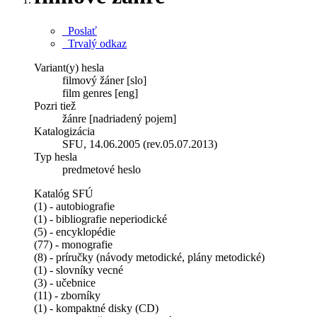
Poslať
Trvalý odkaz
Variant(y) hesla
filmový žáner [slo]
film genres [eng]
Pozri tiež
žánre [nadriadený pojem]
Katalogizácia
SFU, 14.06.2005 (rev.05.07.2013)
Typ hesla
predmetové heslo
Katalóg SFÚ
(1) - autobiografie
(1) - bibliografie neperiodické
(5) - encyklopédie
(77) - monografie
(8) - príručky (návody metodické, plány metodické)
(1) - slovníky vecné
(3) - učebnice
(11) - zborníky
(1) - kompaktné disky (CD)