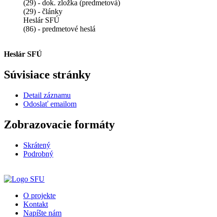
(29) - dok. zložka (predmetová)
(29) - články
Heslár SFÚ
(86) - predmetové heslá
Heslár SFÚ
Súvisiace stránky
Detail záznamu
Odoslať emailom
Zobrazovacie formáty
Skrátený
Podrobný
O projekte
Kontakt
Napíšte nám