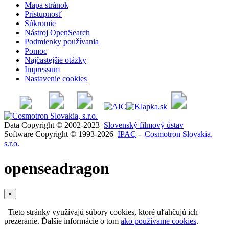
Mapa stránok
Prístupnosť
Súkromie
Nástroj OpenSearch
Podmienky používania
Pomoc
Najčastejšie otázky
Impressum
Nastavenie cookies
Data Copyright © 2002-2023
Slovenský filmový ústav
Software Copyright © 1993-2026
IPAC
-
Cosmotron Slovakia,
s.r.o.
openseadragon
×
Tieto stránky využívajú súbory cookies, ktoré uľahčujú ich
prezeranie. Ďalšie informácie o tom
ako používame cookies
.