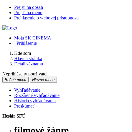
Prejsť na obsah
Prejsť na menu
Prehlásenie o webovej prístupnosti
Moja SK CINEMA
Prihlásenie
Kde som
Hlavná stránka
Detail záznamu
Neprihlásený používateľ
Bočné menu
Hlavné menu
Vyhľadávanie
Rozšírené vyhľadávanie
História vyhľadávania
Preskúmať
Heslár SFÚ
filmové žánre