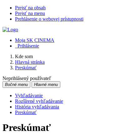
Prejsť na obsah
Prejsť na menu
Prehlásenie o webovej prístupnosti
Moja SK CINEMA
Prihlásenie
Kde som
Hlavná stránka
Preskúmať
Neprihlásený používateľ
Bočné menu
Hlavné menu
Vyhľadávanie
Rozšírené vyhľadávanie
História vyhľadávania
Preskúmať
Preskúmať