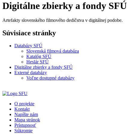
Digitálne zbierky a fondy SFÚ
Artefakty slovenského filmového dedičstva v digitálnej podobe.
Súvisiace stránky
Databázy SFÚ
Slovenská filmová databáza
Katalóg SFÚ
Heslár SFÚ
Digitálne zbierky a fondy SFÚ
Externé databázy
Voľne dostupné databázy
O projekte
Kontakt
Napíšte nám
Mapa stránok
Prístupnosť
Súkromie