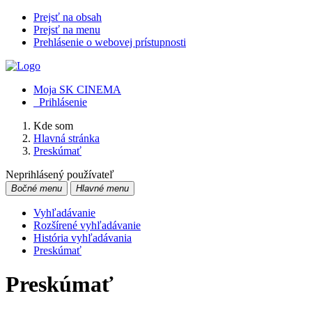
Prejsť na obsah
Prejsť na menu
Prehlásenie o webovej prístupnosti
Moja SK CINEMA
Prihlásenie
Kde som
Hlavná stránka
Preskúmať
Neprihlásený používateľ
Bočné menu
Hlavné menu
Vyhľadávanie
Rozšírené vyhľadávanie
História vyhľadávania
Preskúmať
Preskúmať