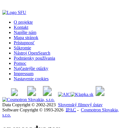
O projekte
Kontakt
Napíšte nám
Mapa stránok
Prístupnosť
Súkromie
Nástroj OpenSearch
Podmienky používania
Pomoc
Najčastejšie otázky
Impressum
Nastavenie cookies
Data Copyright © 2002-2023
Slovenský filmový ústav
Software Copyright © 1993-2026
IPAC
-
Cosmotron Slovakia,
s.r.o.