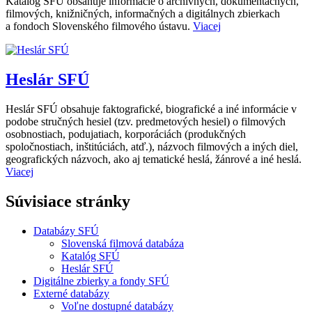
Katalóg SFÚ obsahuje informácie o archívnych, dokumentačných,
filmových, knižničných, informačných a digitálnych zbierkach
a fondoch Slovenského filmového ústavu.
Viacej
Heslár SFÚ
Heslár SFÚ obsahuje faktografické, biografické a iné informácie v
podobe stručných hesiel (tzv. predmetových hesiel) o filmových
osobnostiach, podujatiach, korporáciách (produkčných
spoločnostiach, inštitúciách, atď.), názvoch filmových a iných diel,
geografických názvoch, ako aj tematické heslá, žánrové a iné heslá.
Viacej
Súvisiace stránky
Databázy SFÚ
Slovenská filmová databáza
Katalóg SFÚ
Heslár SFÚ
Digitálne zbierky a fondy SFÚ
Externé databázy
Voľne dostupné databázy