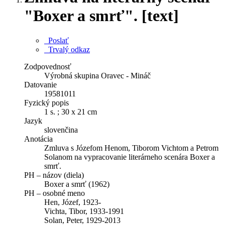
"Boxer a smrť". [text]
Poslať
Trvalý odkaz
Zodpovednosť
Výrobná skupina Oravec - Mináč
Datovanie
19581011
Fyzický popis
1 s. ; 30 x 21 cm
Jazyk
slovenčina
Anotácia
Zmluva s Józefom Henom, Tiborom Vichtom a Petrom
Solanom na vypracovanie literárneho scenára Boxer a
smrť.
PH – názov (diela)
Boxer a smrť (1962)
PH – osobné meno
Hen, Józef, 1923-
Vichta, Tibor, 1933-1991
Solan, Peter, 1929-2013