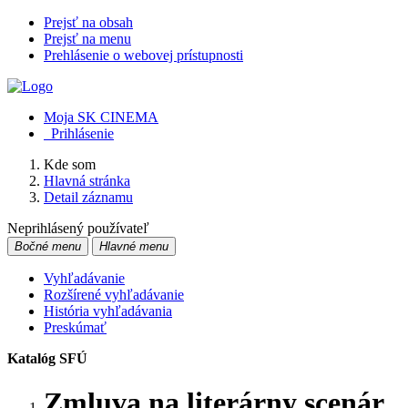
Prejsť na obsah
Prejsť na menu
Prehlásenie o webovej prístupnosti
Moja SK CINEMA
Prihlásenie
Kde som
Hlavná stránka
Detail záznamu
Neprihlásený používateľ
Bočné menu
Hlavné menu
Vyhľadávanie
Rozšírené vyhľadávanie
História vyhľadávania
Preskúmať
Katalóg SFÚ
Zmluva na literárny scenár