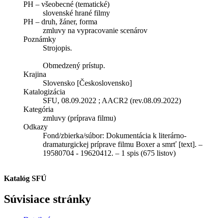
PH – všeobecné (tematické)
slovenské hrané filmy
PH – druh, žáner, forma
zmluvy na vypracovanie scenárov
Poznámky
Strojopis.
Obmedzený prístup.
Krajina
Slovensko [Československo]
Katalogizácia
SFU, 08.09.2022 ; AACR2 (rev.08.09.2022)
Kategória
zmluvy (príprava filmu)
Odkazy
Fond/zbierka/súbor:
Dokumentácia k literárno-
dramaturgickej príprave filmu Boxer a smrť [text]. –
19580704 - 19620412. – 1 spis (675 listov)
Katalóg SFÚ
Súvisiace stránky