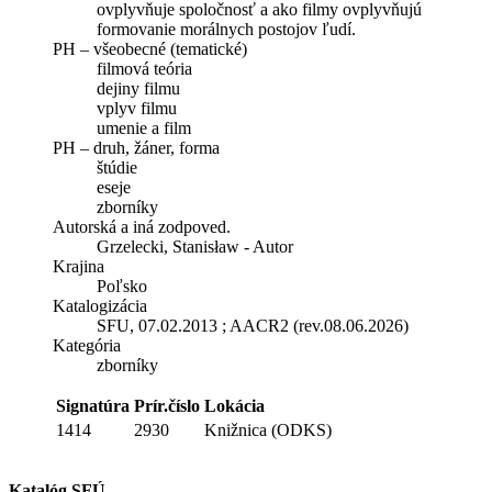
ovplyvňuje spoločnosť a ako filmy ovplyvňujú
formovanie morálnych postojov ľudí.
PH – všeobecné (tematické)
filmová teória
dejiny filmu
vplyv filmu
umenie a film
PH – druh, žáner, forma
štúdie
eseje
zborníky
Autorská a iná zodpoved.
Grzelecki, Stanisław - Autor
Krajina
Poľsko
Katalogizácia
SFU, 07.02.2013 ; AACR2 (rev.08.06.2026)
Kategória
zborníky
Signatúra
Prír.číslo
Lokácia
1414
2930
Knižnica (ODKS)
Katalóg SFÚ