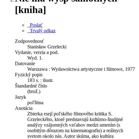
[kniha]
Poslať
Trvalý odkaz
Zodpovednosť
Stanisław Grzelecki
Vydanie, verzia a pod.
Wyd. 1.
Datovanie
Warszawa : Wydawnictwa artystyczne i filmowe, 1977
Fyzický popis
183 s. : ilustr.
Štandardné číslo
(brož.)
Jazyk
poľština
Anotácia
Zbierka esejí poľského filmového kritika S.
Grzeleckého, ktoré predstavujú kultúrno-študijné
analýzy vzájomných vzťahov medzi umením (s
osobitým dôrazom na kinematografiu) a reálnych
svetom okolo nás. Autor skúma, ako kultúra