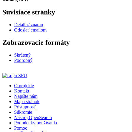
Súvisiace stránky
Detail záznamu
Odoslať emailom
Zobrazovacie formáty
Skrátený
Podrobný
O projekte
Kontakt
Napíšte nám
Mapa stránok
Prístupnosť
Súkromie
Nástroj OpenSearch
Podmienky používania
Pomoc