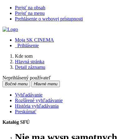
Prejsť na obsah
Prejsť na menu
Prehlásenie o webovej prístupnosti
Moja SK CINEMA
Prihlásenie
Kde som
Hlavná stránka
Detail záznamu
Neprihlásený používateľ
Bočné menu
Hlavné menu
Vyhľadávanie
Rozšírené vyhľadávanie
História vyhľadávania
Preskúmať
Katalóg SFÚ
Nie ma wysp samotnych