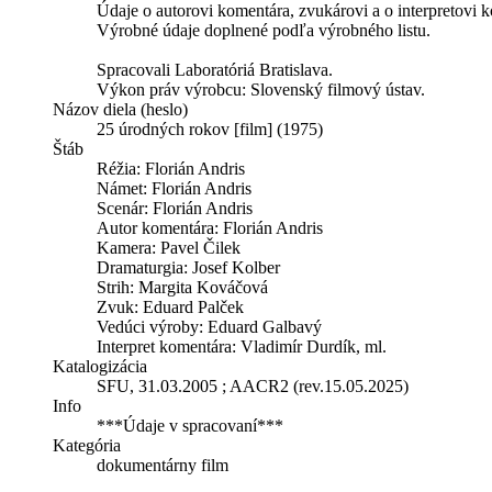
Údaje o autorovi komentára, zvukárovi a o interpretovi 
Výrobné údaje doplnené podľa výrobného listu.
Spracovali Laboratóriá Bratislava.
Výkon práv výrobcu: Slovenský filmový ústav.
Názov diela (heslo)
25 úrodných rokov [film] (1975)
Štáb
Réžia:
Florián Andris
Námet:
Florián Andris
Scenár:
Florián Andris
Autor komentára:
Florián Andris
Kamera:
Pavel Čilek
Dramaturgia:
Josef Kolber
Strih:
Margita Kováčová
Zvuk:
Eduard Palček
Vedúci výroby:
Eduard Galbavý
Interpret komentára:
Vladimír Durdík, ml.
Katalogizácia
SFU, 31.03.2005 ; AACR2 (rev.15.05.2025)
Info
***Údaje v spracovaní***
Kategória
dokumentárny film