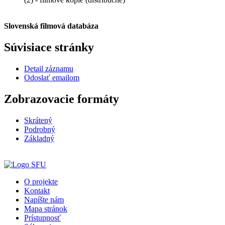
Slovenská filmová databáza
Súvisiace stránky
Detail záznamu
Odoslať emailom
Zobrazovacie formáty
Skrátený
Podrobný
Základný
O projekte
Kontakt
Napíšte nám
Mapa stránok
Prístupnosť