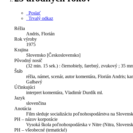
Poslať
Trvalý odkaz
Réžia
Andris, Florián
Rok výroby
1975
Krajina
Slovensko [Československo]
Pôvodný nosič
(32 min. 15 sek.) : čiernobiely, farebný, zvukový ; 35 m
Štáb
réžia, námet, scenár, autor komentára, Florián Andris; k
Galbavý
Účinkujúci
interpret komentára, Vladimír Durdík ml.
Jazyk
slovenčina
Anotácia
Film sleduje socializáciu poľnohospodárstva na Slovens
PH – názov korporácie
Vysoká škola poľnohospodárska v Nitre (Nitra, Slovens
PH – všeobecné (tematické)