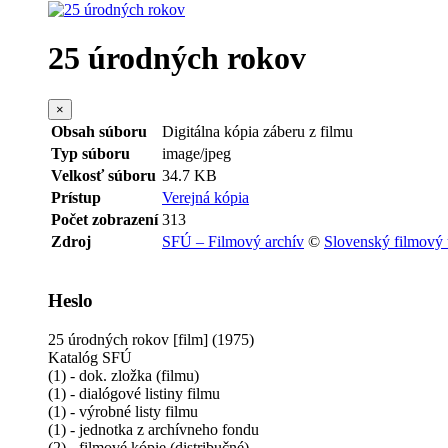
25 úrodných rokov
×
Obsah súboru
Digitálna kópia záberu z filmu
Typ súboru
image/jpeg
Velkosť súboru
34.7 KB
Prístup
Verejná kópia
Počet zobrazení
313
Zdroj
SFÚ – Filmový archív
©
Slovenský filmový
Heslo
25 úrodných rokov [film] (1975)
Katalóg SFÚ
(1) - dok. zložka (filmu)
(1) - dialógové listiny filmu
(1) - výrobné listy filmu
(1) - jednotka z archívneho fondu
(2) - filmové kópie (distribučné)