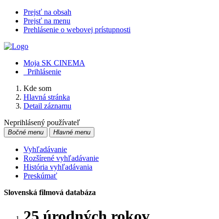
Prejsť na obsah
Prejsť na menu
Prehlásenie o webovej prístupnosti
Moja SK CINEMA
Prihlásenie
Kde som
Hlavná stránka
Detail záznamu
Neprihlásený používateľ
Bočné menu
Hlavné menu
Vyhľadávanie
Rozšírené vyhľadávanie
História vyhľadávania
Preskúmať
Slovenská filmová databáza
25 úrodných rokov