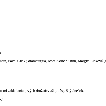
m
amera, Pavel Čilek ; dramaturgia, Josef Kolber ; strih, Margita Elekov
ku od zakladania prvých družstiev až po úspešný dnešok.
ko)