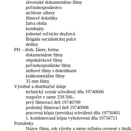
slovenské dokumentárne filmy
poľnohospodárstvo
archívne zábery
filmové dokrútky
žatva obilia
kombajny
jednotné roľnícke družstvá
Brigáda socialistickej práce
dediny
PH – druh, žáner, forma
dokumentárne filmy
objednávkové filmy
poľnohospodárske filmy
strihové filmy s dokrútkami
krátkometrážne filmy
35 mm filmy
Výrobné a distribučné údaje
technický scenár schválený dňa 19740606
rozpočet v sume 259.560,-
prvý filmovací deň 19740709
posledný filmovací deň 19740908
pracovná kópia (serviska) schválená dňa 19750401
1. kombinovaná kópia vyhotovená dňa 19750721
Poznámky
Názov filmu, rok výroby a meno režiséra overené z titulk