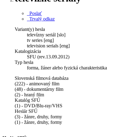
Poslať
Trvalý odkaz
Variant(y) hesla
televízny seriál [slo]
tv series [eng]
television serials [eng]
Katalogizácia
SFU (rev.13.09.2012)
Typ hesla
forma, žáner alebo fyzická charakteristika
Slovenská filmová databáza
(222) - animovaný film
(48) - dokumentárny film
(2) - hraný film
Katalóg SFÚ
(1) - DVD/Blu-ray/VHS
Heslár SFÚ
(3) - žánre, druhy, formy
(1) - žánre, druhy, formy