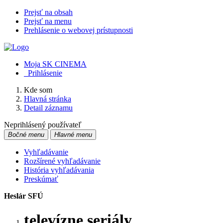
Prejsť na obsah
Prejsť na menu
Prehlásenie o webovej prístupnosti
Moja SK CINEMA
Prihlásenie
Kde som
Hlavná stránka
Detail záznamu
Neprihlásený používateľ
Bočné menu
Hlavné menu
Vyhľadávanie
Rozšírené vyhľadávanie
História vyhľadávania
Preskúmať
Heslár SFÚ
televízne seriály