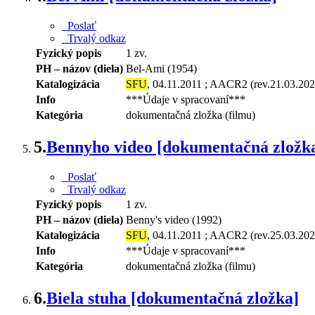
Poslať
Trvalý odkaz
Fyzický popis
1 zv.
PH – názov (diela)
Bel-Ami (1954)
Katalogizácia
SFU
, 04.11.2011 ; AACR2 (rev.21.03.202
Info
***Údaje v spracovaní***
Kategória
dokumentačná zložka (filmu)
5.
Bennyho video [dokumentačná zložk
Poslať
Trvalý odkaz
Fyzický popis
1 zv.
PH – názov (diela)
Benny's video (1992)
Katalogizácia
SFU
, 04.11.2011 ; AACR2 (rev.25.03.202
Info
***Údaje v spracovaní***
Kategória
dokumentačná zložka (filmu)
6.
Biela stuha [dokumentačná zložka]