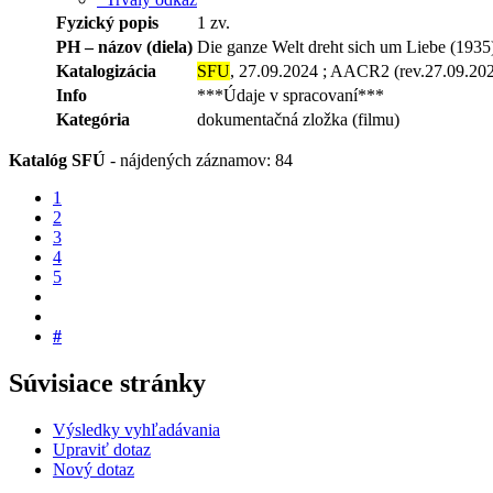
Fyzický popis
1 zv.
PH – názov (diela)
Die ganze Welt dreht sich um Liebe (1935
Katalogizácia
SFU
, 27.09.2024 ; AACR2 (rev.27.09.20
Info
***Údaje v spracovaní***
Kategória
dokumentačná zložka (filmu)
Katalóg SFÚ
-
nájdených záznamov: 84
1
2
3
4
5
#
Súvisiace stránky
Výsledky vyhľadávania
Upraviť dotaz
Nový dotaz