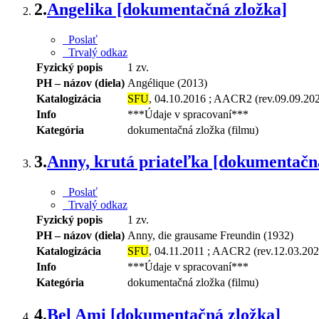
2.
Angelika [dokumentačná zložka]
Poslať
Trvalý odkaz
Fyzický popis
1 zv.
PH – názov (diela)
Angélique (2013)
Katalogizácia
SFU
, 04.10.2016 ; AACR2 (rev.09.09.20
Info
***Údaje v spracovaní***
Kategória
dokumentačná zložka (filmu)
3.
Anny, krutá priateľka [dokumentačn
Poslať
Trvalý odkaz
Fyzický popis
1 zv.
PH – názov (diela)
Anny, die grausame Freundin (1932)
Katalogizácia
SFU
, 04.11.2011 ; AACR2 (rev.12.03.202
Info
***Údaje v spracovaní***
Kategória
dokumentačná zložka (filmu)
4.
Bel Ami [dokumentačná zložka]