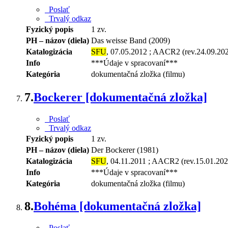
Poslať
Trvalý odkaz
Fyzický popis
1 zv.
PH – názov (diela)
Das weisse Band (2009)
Katalogizácia
SFU
, 07.05.2012 ; AACR2 (rev.24.09.20
Info
***Údaje v spracovaní***
Kategória
dokumentačná zložka (filmu)
7.
Bockerer [dokumentačná zložka]
Poslať
Trvalý odkaz
Fyzický popis
1 zv.
PH – názov (diela)
Der Bockerer (1981)
Katalogizácia
SFU
, 04.11.2011 ; AACR2 (rev.15.01.202
Info
***Údaje v spracovaní***
Kategória
dokumentačná zložka (filmu)
8.
Bohéma [dokumentačná zložka]
Poslať