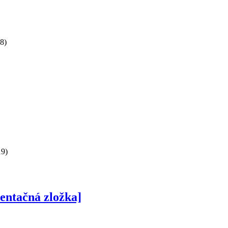
8)
19)
mentačná zložka]