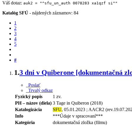
Váš dotaz:
auk2 = "^sfu_un_auth 0078283 xa1qzf si^"
Katalóg SFÚ
-
nájdených záznamov: 84
1
2
3
4
5
#
1.
3 dni v Quiberone [dokumentačná zl
Poslať
Trvalý odkaz
Fyzický popis
1 zv.
PH – názov (diela)
3 Tage in Quiberon (2018)
Katalogizácia
SFU
, 05.01.2023 ; AACR2 (rev.19.07.20
Info
***Údaje v spracovaní***
Kategória
dokumentačná zložka (filmu)