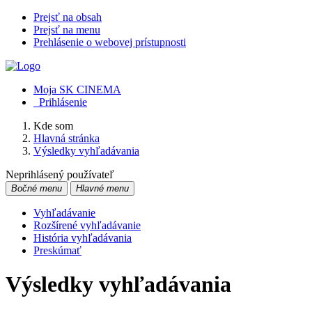
Prejsť na obsah
Prejsť na menu
Prehlásenie o webovej prístupnosti
Moja SK CINEMA
Prihlásenie
Kde som
Hlavná stránka
Výsledky vyhľadávania
Neprihlásený používateľ
Bočné menu
Hlavné menu
Vyhľadávanie
Rozšírené vyhľadávanie
História vyhľadávania
Preskúmať
Výsledky vyhľadávania