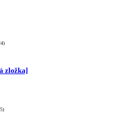
24)
á zložka]
5)