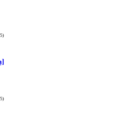
5)
a]
5)