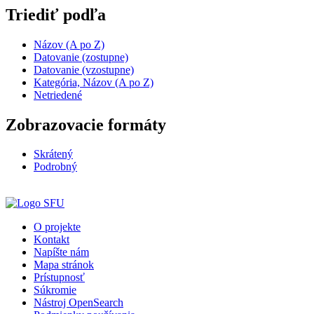
Triediť podľa
Názov (A po Z)
Datovanie (zostupne)
Datovanie (vzostupne)
Kategória, Názov (A po Z)
Netriedené
Zobrazovacie formáty
Skrátený
Podrobný
O projekte
Kontakt
Napíšte nám
Mapa stránok
Prístupnosť
Súkromie
Nástroj OpenSearch