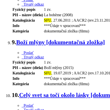
Trvalý odkaz
Fyzický popis
1 zv.
PH – názov (diela)
La bohème (2008)
Katalogizácia
SFU
, 27.06.2011 ; AACR2 (rev.23.11.201
Info
***Údaje v spracovaní***
Kategória
dokumentačná zložka (filmu)
9.
Boží mlýny [dokumentačná zložka]
Poslať
Trvalý odkaz
Fyzický popis
1 zv.
PH – názov (diela)
Boží mlýny (2015)
Katalogizácia
SFU
, 19.07.2019 ; AACR2 (rev.17.10.20
Info
***Údaje v spracovaní***
Kategória
dokumentačná zložka (filmu)
10.
Celý svet sa točí okolo lásky [doku
Poslať
Trvalý odkaz