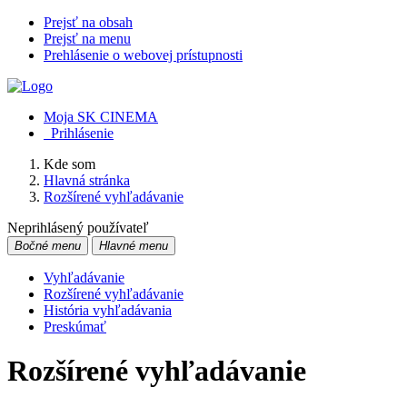
Prejsť na obsah
Prejsť na menu
Prehlásenie o webovej prístupnosti
Moja SK CINEMA
Prihlásenie
Kde som
Hlavná stránka
Rozšírené vyhľadávanie
Neprihlásený používateľ
Bočné menu
Hlavné menu
Vyhľadávanie
Rozšírené vyhľadávanie
História vyhľadávania
Preskúmať
Rozšírené vyhľadávanie