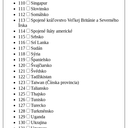
110
Singapur
111
Slovinsko
112
Somálsko
113
Spojené kráľovstvo Veľkej Británie a Severného
Írska
114
Spojené štáty americké
115
Srbsko
116
Srí Lanka
117
Sudán
118
Sýria
119
Španielsko
120
Švajčiarsko
121
Švédsko
122
Tadžikistan
123
Taiwan (Čínska provincia)
124
Taliansko
125
Thajsko
126
Tunisko
127
Turecko
128
Turkménsko
129
Uganda
130
Ukrajina