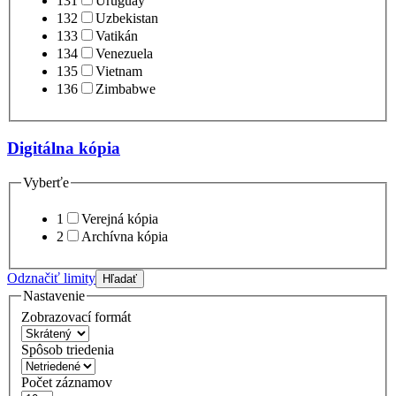
131
Uruguay
132
Uzbekistan
133
Vatikán
134
Venezuela
135
Vietnam
136
Zimbabwe
Digitálna kópia
Vyberťe
1
Verejná kópia
2
Archívna kópia
Odznačiť limity
Hľadať
Nastavenie
Zobrazovací formát
Spôsob triedenia
Počet záznamov