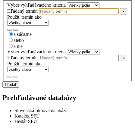
Výber vyhľadávacieho kritéria
Hľadaný termín
×
Použiť termín ako
a súčasne
alebo
a nie
Výber vyhľadávacieho kritéria
Hľadaný termín
×
Použiť termín ako
Hľadať
Prehľadávané databázy
Slovenská filmová databáza
Katalóg SFÚ
Heslár SFÚ