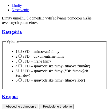
Limity
Nastavenie
Limity umožňujú obmedziť vyhľadávanie pomocou nižšie
uvedených parametrov.
Kategória
Vyberťe
1
SFD – animované filmy
2
SFD – dokumentárne filmy
3
SFD – hrané filmy
4
SFD – spravodajské filmy (filmové žurnály)
5
SFD – spravodajské filmy (čísla filmových
žurnálov)
6
SFD – spravodajské filmy (filmové šoty)
Krajina
Abecedné zotriedenie
Predvolené triedenie