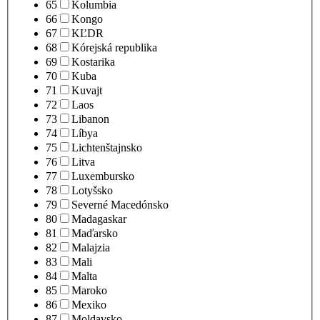
65
Kolumbia
66
Kongo
67
KĽDR
68
Kórejská republika
69
Kostarika
70
Kuba
71
Kuvajt
72
Laos
73
Libanon
74
Líbya
75
Lichtenštajnsko
76
Litva
77
Luxembursko
78
Lotyšsko
79
Severné Macedónsko
80
Madagaskar
81
Maďarsko
82
Malajzia
83
Mali
84
Malta
85
Maroko
86
Mexiko
87
Moldavsko