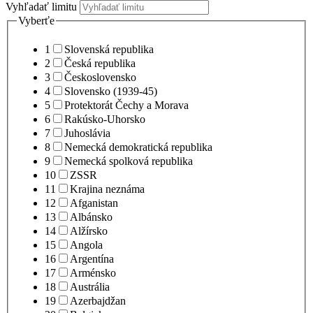
Vyhľadať limitu
Vyberťe
1
Slovenská republika
2
Česká republika
3
Československo
4
Slovensko (1939-45)
5
Protektorát Čechy a Morava
6
Rakúsko-Uhorsko
7
Juhoslávia
8
Nemecká demokratická republika
9
Nemecká spolková republika
10
ZSSR
11
Krajina neznáma
12
Afganistan
13
Albánsko
14
Alžírsko
15
Angola
16
Argentína
17
Arménsko
18
Austrália
19
Azerbajdžan