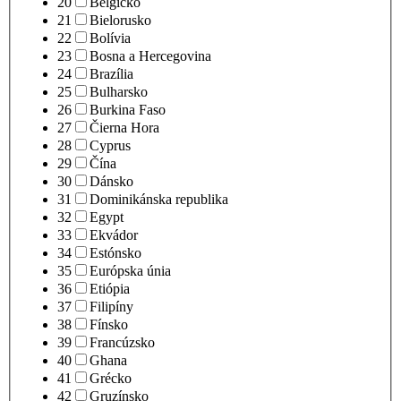
20
Belgicko
21
Bielorusko
22
Bolívia
23
Bosna a Hercegovina
24
Brazília
25
Bulharsko
26
Burkina Faso
27
Čierna Hora
28
Cyprus
29
Čína
30
Dánsko
31
Dominikánska republika
32
Egypt
33
Ekvádor
34
Estónsko
35
Európska únia
36
Etiópia
37
Filipíny
38
Fínsko
39
Francúzsko
40
Ghana
41
Grécko
42
Gruzínsko