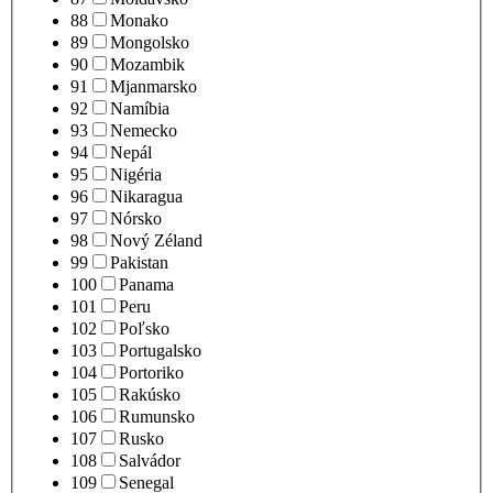
88
Monako
89
Mongolsko
90
Mozambik
91
Mjanmarsko
92
Namíbia
93
Nemecko
94
Nepál
95
Nigéria
96
Nikaragua
97
Nórsko
98
Nový Zéland
99
Pakistan
100
Panama
101
Peru
102
Poľsko
103
Portugalsko
104
Portoriko
105
Rakúsko
106
Rumunsko
107
Rusko
108
Salvádor
109
Senegal