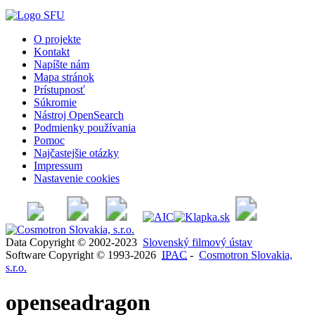
O projekte
Kontakt
Napíšte nám
Mapa stránok
Prístupnosť
Súkromie
Nástroj OpenSearch
Podmienky používania
Pomoc
Najčastejšie otázky
Impressum
Nastavenie cookies
Data Copyright © 2002-2023
Slovenský filmový ústav
Software Copyright © 1993-2026
IPAC
-
Cosmotron Slovakia,
s.r.o.
openseadragon