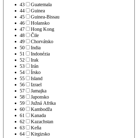
43
Guatemala
44
Guinea
45
Guinea-Bissau
46
Holansko
47
Hong Kong
48
Čile
49
Chorvátsko
50
India
51
Indonézia
52
Irak
53
Irán
54
Írsko
55
Island
56
Izrael
57
Jamajka
58
Japonsko
59
Južná Afrika
60
Kambodža
61
Kanada
62
Kazachstan
63
Keňa
64
Kirgizsko