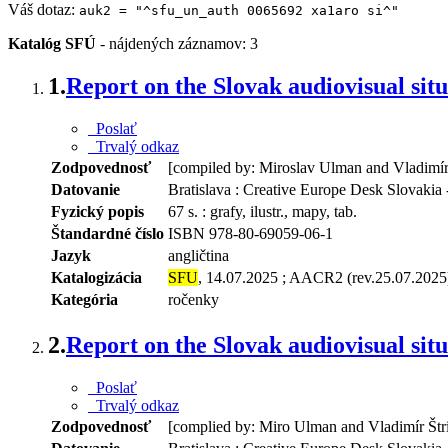
Váš dotaz:
auk2 = "^sfu_un_auth 0065692 xa1aro si^"
Katalóg SFÚ
-
nájdených záznamov: 3
1.
Report on the Slovak audiovisual situ
Poslať
Trvalý odkaz
Zodpovednosť
[compiled by: Miroslav Ulman and Vladimír
Datovanie
Bratislava : Creative Europe Desk Slovakia -
Fyzický popis
67 s. : grafy, ilustr., mapy, tab.
Štandardné číslo
ISBN 978-80-69059-06-1
Jazyk
angličtina
Katalogizácia
SFU
, 14.07.2025 ; AACR2 (rev.25.07.2025
Kategória
ročenky
2.
Report on the Slovak audiovisual situ
Poslať
Trvalý odkaz
Zodpovednosť
[complied by: Miro Ulman and Vladimír Štr