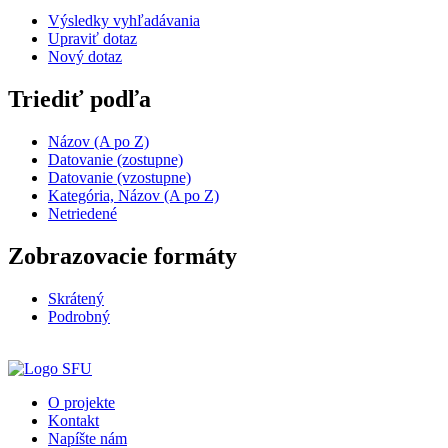
Výsledky vyhľadávania
Upraviť dotaz
Nový dotaz
Triediť podľa
Názov (A po Z)
Datovanie (zostupne)
Datovanie (vzostupne)
Kategória, Názov (A po Z)
Netriedené
Zobrazovacie formáty
Skrátený
Podrobný
O projekte
Kontakt
Napíšte nám