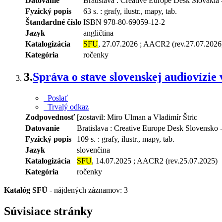
Datovanie
Bratislava : Creative Europe Desk Slovakia -
Fyzický popis
63 s. : grafy, ilustr., mapy, tab.
Štandardné číslo
ISBN 978-80-69059-12-2
Jazyk
angličtina
Katalogizácia
SFU
, 27.07.2026 ; AACR2 (rev.27.07.2026
Kategória
ročenky
3.
Správa o stave slovenskej audiovízie 
Poslať
Trvalý odkaz
Zodpovednosť
[zostavil: Miro Ulman a Vladimír Štric
Datovanie
Bratislava : Creative Europe Desk Slovensko 
Fyzický popis
109 s. : grafy, ilustr., mapy, tab.
Jazyk
slovenčina
Katalogizácia
SFU
, 14.07.2025 ; AACR2 (rev.25.07.2025)
Kategória
ročenky
Katalóg SFÚ
-
nájdených záznamov: 3
Súvisiace stránky