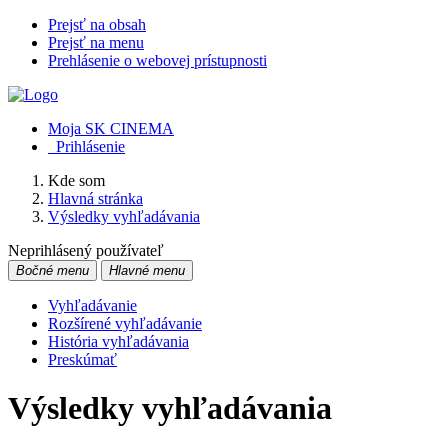
Prejsť na obsah
Prejsť na menu
Prehlásenie o webovej prístupnosti
Moja SK CINEMA
Prihlásenie
Kde som
Hlavná stránka
Výsledky vyhľadávania
Neprihlásený používateľ
Bočné menu
Hlavné menu
Vyhľadávanie
Rozšírené vyhľadávanie
História vyhľadávania
Preskúmať
Výsledky vyhľadávania