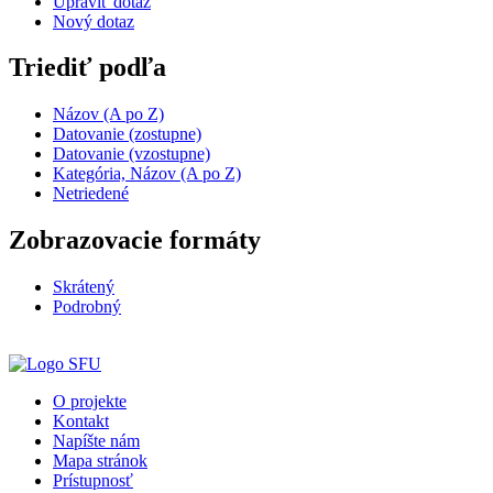
Upraviť dotaz
Nový dotaz
Triediť podľa
Názov (A po Z)
Datovanie (zostupne)
Datovanie (vzostupne)
Kategória, Názov (A po Z)
Netriedené
Zobrazovacie formáty
Skrátený
Podrobný
O projekte
Kontakt
Napíšte nám
Mapa stránok
Prístupnosť