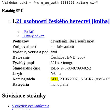
Váš dotaz:
auk2 = "^sfu_un_auth 0038220 xa1amg si^"
Katalóg SFÚ
1.
21 osobností českého herectví [kniha]
Poslať
Trvalý odkaz
Podnázov
devadesátá léta a současnost
Zodpovednosť
kolektiv autorů
Vydanie, verzia a pod.
Vyd. 1.
Datovanie
Čechtice : BVD, 2007
Fyzický popis
321 s. : fotogr.
Štandardné číslo
ISBN 978-80-87090-02-2
Jazyk
čeština
Katalogizácia
SFU
, 29.06.2007 ; AACR2 (rev.04.0
Kategória
monografie
Súvisiace stránky
Výsledky vyhľadávania