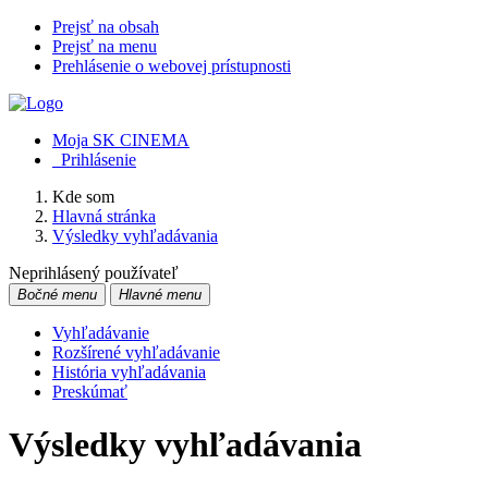
Prejsť na obsah
Prejsť na menu
Prehlásenie o webovej prístupnosti
Moja SK CINEMA
Prihlásenie
Kde som
Hlavná stránka
Výsledky vyhľadávania
Neprihlásený používateľ
Bočné menu
Hlavné menu
Vyhľadávanie
Rozšírené vyhľadávanie
História vyhľadávania
Preskúmať
Výsledky vyhľadávania