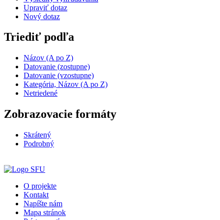
Upraviť dotaz
Nový dotaz
Triediť podľa
Názov (A po Z)
Datovanie (zostupne)
Datovanie (vzostupne)
Kategória, Názov (A po Z)
Netriedené
Zobrazovacie formáty
Skrátený
Podrobný
O projekte
Kontakt
Napíšte nám
Mapa stránok