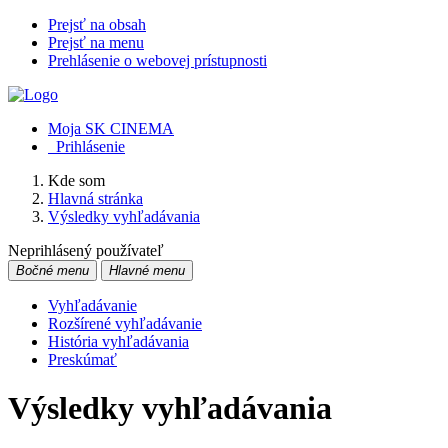
Prejsť na obsah
Prejsť na menu
Prehlásenie o webovej prístupnosti
Moja SK CINEMA
Prihlásenie
Kde som
Hlavná stránka
Výsledky vyhľadávania
Neprihlásený používateľ
Bočné menu
Hlavné menu
Vyhľadávanie
Rozšírené vyhľadávanie
História vyhľadávania
Preskúmať
Výsledky vyhľadávania