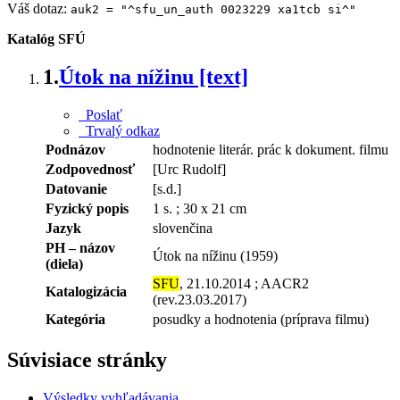
Váš dotaz:
auk2 = "^sfu_un_auth 0023229 xa1tcb si^"
Katalóg SFÚ
1.
Útok na nížinu [text]
Poslať
Trvalý odkaz
Podnázov
hodnotenie literár. prác k dokument. filmu
Zodpovednosť
[Urc Rudolf]
Datovanie
[s.d.]
Fyzický popis
1 s. ; 30 x 21 cm
Jazyk
slovenčina
PH – názov
Útok na nížinu (1959)
(diela)
SFU
, 21.10.2014 ; AACR2
Katalogizácia
(rev.23.03.2017)
Kategória
posudky a hodnotenia (príprava filmu)
Súvisiace stránky
Výsledky vyhľadávania