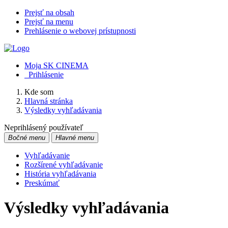
Prejsť na obsah
Prejsť na menu
Prehlásenie o webovej prístupnosti
Moja SK CINEMA
Prihlásenie
Kde som
Hlavná stránka
Výsledky vyhľadávania
Neprihlásený používateľ
Bočné menu
Hlavné menu
Vyhľadávanie
Rozšírené vyhľadávanie
História vyhľadávania
Preskúmať
Výsledky vyhľadávania