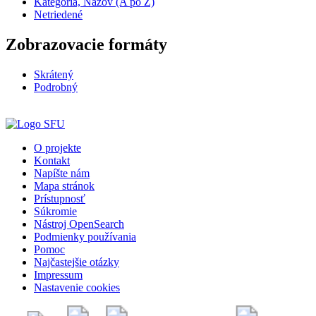
Kategória, Názov (A po Z)
Netriedené
Zobrazovacie formáty
Skrátený
Podrobný
O projekte
Kontakt
Napíšte nám
Mapa stránok
Prístupnosť
Súkromie
Nástroj OpenSearch
Podmienky používania
Pomoc
Najčastejšie otázky
Impressum
Nastavenie cookies