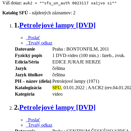
Váš dotaz:
auk2 = "^sfu_un_auth 0023117 xa1jvo si^"
Katalóg SFÚ
-
nájdených záznamov: 2
1.
Petrolejové lampy [DVD]
Poslať
Trvalý odkaz
Datovanie
Praha : BONTONFILM, 2011
Fyzický popis
1 DVD-video (100 min.) : fareb., zvuk.
Edícia/Séria
EDICE JURAJE HERZE
Jazyk
čeština
Jazyk titulkov
čeština
PH – názov (diela)
Petrolejové lampy (1971)
Katalogizácia
SFU
, 03.01.2022 ; AACR2 (rev.04.01.20
Kategória
video
2.
Petrolejové lampy [DVD]
Poslať
Trvalý odkaz