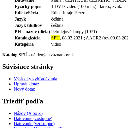
Datovanie
Praha : CENTRUM ČESKÉHO VIDEA, 
Fyzický popis
1 DVD-video (100 min.) : fareb., zvuk.
Edícia/Séria
Edice Juraje Herze
Jazyk
čeština
Jazyk titulkov
čeština
PH – názov (diela)
Petrolejové lampy (1971)
Katalogizácia
SFU
, 08.03.2021 ; AACR2 (rev.09.03.20
Kategória
video
Katalóg SFÚ
-
nájdených záznamov: 2
Súvisiace stránky
Výsledky vyhľadávania
Upraviť dotaz
Nový dotaz
Triediť podľa
Názov (A po Z)
Datovanie (zostupne)
Datovanie (vzostupne)