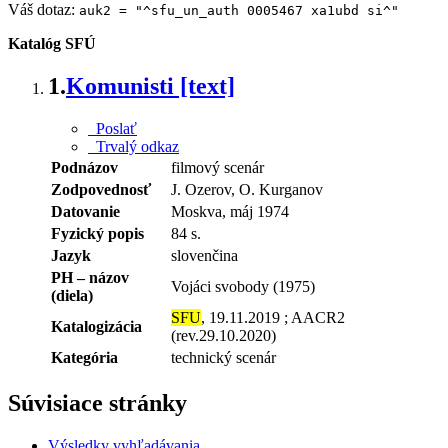
Váš dotaz:
auk2 = "^sfu_un_auth 0005467 xa1ubd si^"
Katalóg SFÚ
1.
Komunisti [text]
Poslať
Trvalý odkaz
Podnázov
filmový scenár
Zodpovednosť
J. Ozerov, O. Kurganov
Datovanie
Moskva, máj 1974
Fyzický popis
84 s.
Jazyk
slovenčina
PH – názov
Vojáci svobody (1975)
(diela)
SFU
, 19.11.2019 ; AACR2
Katalogizácia
(rev.29.10.2020)
Kategória
technický scenár
Súvisiace stránky
Výsledky vyhľadávania