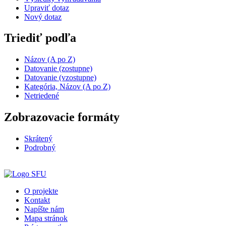
Upraviť dotaz
Nový dotaz
Triediť podľa
Názov (A po Z)
Datovanie (zostupne)
Datovanie (vzostupne)
Kategória, Názov (A po Z)
Netriedené
Zobrazovacie formáty
Skrátený
Podrobný
O projekte
Kontakt
Napíšte nám
Mapa stránok