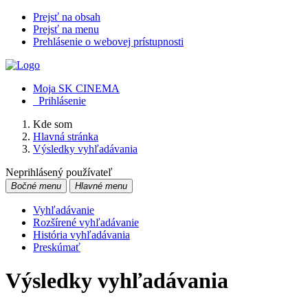
Prejsť na obsah
Prejsť na menu
Prehlásenie o webovej prístupnosti
Moja SK CINEMA
Prihlásenie
Kde som
Hlavná stránka
Výsledky vyhľadávania
Neprihlásený používateľ
Bočné menu
Hlavné menu
Vyhľadávanie
Rozšírené vyhľadávanie
História vyhľadávania
Preskúmať
Výsledky vyhľadávania