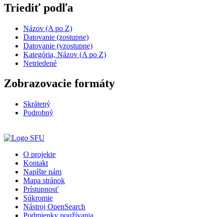
Triediť podľa
Názov (A po Z)
Datovanie (zostupne)
Datovanie (vzostupne)
Kategória, Názov (A po Z)
Netriedené
Zobrazovacie formáty
Skrátený
Podrobný
O projekte
Kontakt
Napíšte nám
Mapa stránok
Prístupnosť
Súkromie
Nástroj OpenSearch
Podmienky používania