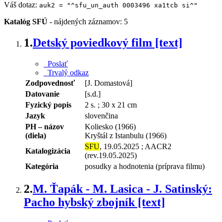
Váš dotaz:
auk2 = "^sfu_un_auth 0003496 xa1tcb si^"
Katalóg SFÚ
-
nájdených záznamov: 5
1.
Detský poviedkový film [text]
Poslať
Trvalý odkaz
Zodpovednosť
[J. Domastová]
Datovanie
[s.d.]
Fyzický popis
2 s. ; 30 x 21 cm
Jazyk
slovenčina
PH – názov
Koliesko (1966)
(diela)
Kryštál z Istanbulu (1966)
SFU
, 19.05.2025 ; AACR2
Katalogizácia
(rev.19.05.2025)
Kategória
posudky a hodnotenia (príprava filmu)
2.
M. Ťapák - M. Lasica - J. Satinský:
Pacho hybský zbojník [text]