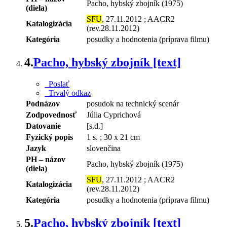
Pacho, hybský zbojník (1975)
(diela)
SFU
, 27.11.2012 ; AACR2
Katalogizácia
(rev.28.11.2012)
Kategória
posudky a hodnotenia (príprava filmu)
4.
Pacho, hybský zbojník [text]
Poslať
Trvalý odkaz
Podnázov
posudok na technický scenár
Zodpovednosť
Júlia Cyprichová
Datovanie
[s.d.]
Fyzický popis
1 s. ; 30 x 21 cm
Jazyk
slovenčina
PH – názov
Pacho, hybský zbojník (1975)
(diela)
SFU
, 27.11.2012 ; AACR2
Katalogizácia
(rev.28.11.2012)
Kategória
posudky a hodnotenia (príprava filmu)
5.
Pacho, hybský zbojník [text]