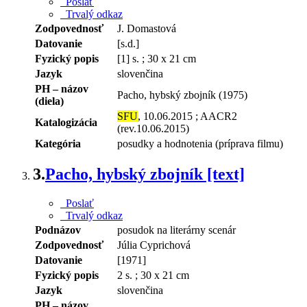
Poslať
Trvalý odkaz
Zodpovednosť
J. Domastová
Datovanie
[s.d.]
Fyzický popis
[1] s. ; 30 x 21 cm
Jazyk
slovenčina
PH – názov
Pacho, hybský zbojník (1975)
(diela)
SFU
, 10.06.2015 ; AACR2
Katalogizácia
(rev.10.06.2015)
Kategória
posudky a hodnotenia (príprava filmu)
3.
Pacho, hybský zbojník [text]
Poslať
Trvalý odkaz
Podnázov
posudok na literárny scenár
Zodpovednosť
Júlia Cyprichová
Datovanie
[1971]
Fyzický popis
2 s. ; 30 x 21 cm
Jazyk
slovenčina
PH – názov