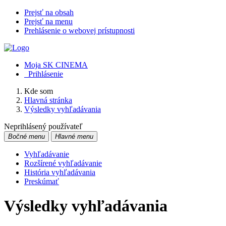
Prejsť na obsah
Prejsť na menu
Prehlásenie o webovej prístupnosti
Moja SK CINEMA
Prihlásenie
Kde som
Hlavná stránka
Výsledky vyhľadávania
Neprihlásený používateľ
Bočné menu
Hlavné menu
Vyhľadávanie
Rozšírené vyhľadávanie
História vyhľadávania
Preskúmať
Výsledky vyhľadávania