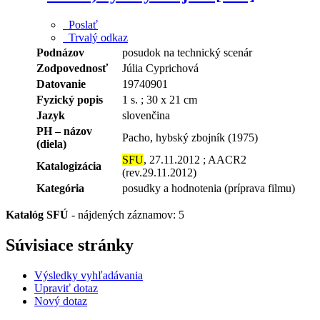
Poslať
Trvalý odkaz
Podnázov
posudok na technický scenár
Zodpovednosť
Júlia Cyprichová
Datovanie
19740901
Fyzický popis
1 s. ; 30 x 21 cm
Jazyk
slovenčina
PH – názov
Pacho, hybský zbojník (1975)
(diela)
SFU
, 27.11.2012 ; AACR2
Katalogizácia
(rev.29.11.2012)
Kategória
posudky a hodnotenia (príprava filmu)
Katalóg SFÚ
-
nájdených záznamov: 5
Súvisiace stránky
Výsledky vyhľadávania
Upraviť dotaz
Nový dotaz