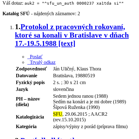
Váš dotaz:
auk2 = "^sfu_un_auth 0000237 xa1tda si^"
Katalóg SFÚ
-
nájdených záznamov: 2
1.
Protokol z pracovných rokovaní,
ktoré sa konali v Bratislave v dňach
17.-19.5.1988 [text]
Poslať
Trvalý odkaz
Zodpovednosť
Ján Uličný, Klaus Thora
Datovanie
Bratislava, 19880519
Fyzický popis
2 s. ; 30 x 21 cm
Jazyk
slovenčina
Sedem jednou ranou (1988)
PH – názov
Sedím na konári a je mi dobre (1989)
(diela)
Šípová Ruženka (1990)
SFU
, 29.06.2015 ; AACR2
Katalogizácia
(rev.15.10.2015)
Kategória
zápisy/výpisy z porád (príprava filmu)