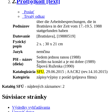
2.
Prot[o]koll [text]
Poslať
Trvalý odkaz
über die Arbeitsbesprechungen, die in
Podnázov
Bratislava in der Zeit vom 17.-19.5. 1988
stattgefunden haben
Datovanie
[Bratislava], [19880519]
Fyzický
2 s. ; 30 x 21 cm
popis
Jazyk
nemčina
Sedem jednou ranou (1988)
PH – názov
Sedím na konári a je mi dobre (1989)
(diela)
Šípová Ruženka (1990)
Katalogizácia
SFU
, 29.06.2015 ; AACR2 (rev.14.10.2015)
Kategória
zápisy/výpisy z porád (príprava filmu)
Katalóg SFÚ
-
nájdených záznamov: 2
Súvisiace stránky
Výsledky vyhľadávania
Upraviť dotaz