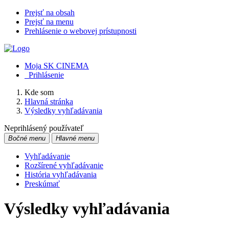
Prejsť na obsah
Prejsť na menu
Prehlásenie o webovej prístupnosti
Moja SK CINEMA
Prihlásenie
Kde som
Hlavná stránka
Výsledky vyhľadávania
Neprihlásený používateľ
Bočné menu
Hlavné menu
Vyhľadávanie
Rozšírené vyhľadávanie
História vyhľadávania
Preskúmať
Výsledky vyhľadávania