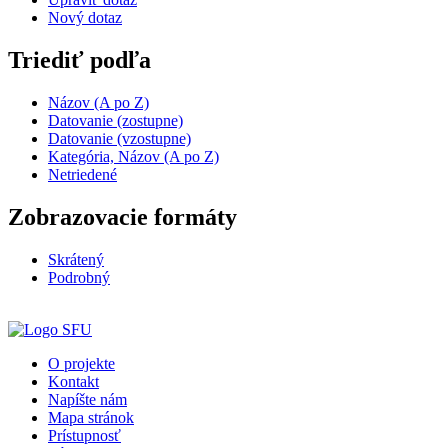
Nový dotaz
Triediť podľa
Názov (A po Z)
Datovanie (zostupne)
Datovanie (vzostupne)
Kategória, Názov (A po Z)
Netriedené
Zobrazovacie formáty
Skrátený
Podrobný
O projekte
Kontakt
Napíšte nám
Mapa stránok
Prístupnosť