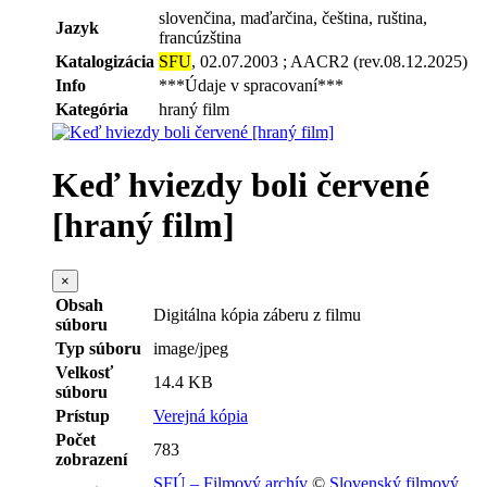
slovenčina, maďarčina, čeština, ruština,
Jazyk
francúzština
Katalogizácia
SFU
, 02.07.2003 ; AACR2 (rev.08.12.2025)
Info
***Údaje v spracovaní***
Kategória
hraný film
Keď hviezdy boli červené
[hraný film]
×
Obsah
Digitálna kópia záberu z filmu
súboru
Typ súboru
image/jpeg
Velkosť
14.4 KB
súboru
Prístup
Verejná kópia
Počet
783
zobrazení
SFÚ – Filmový archív
©
Slovenský filmový