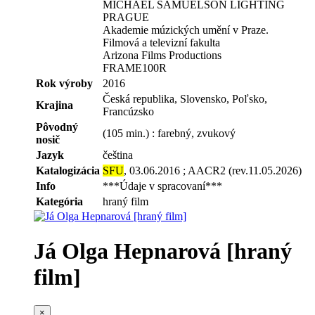
MICHAEL SAMUELSON LIGHTING
PRAGUE
Akademie múzických umění v Praze.
Filmová a televizní fakulta
Arizona Films Productions
FRAME100R
Rok výroby
2016
Česká republika, Slovensko, Poľsko,
Krajina
Francúzsko
Pôvodný
(105 min.) : farebný, zvukový
nosič
Jazyk
čeština
Katalogizácia
SFU
, 03.06.2016 ; AACR2 (rev.11.05.2026)
Info
***Údaje v spracovaní***
Kategória
hraný film
Já Olga Hepnarová [hraný
film]
×