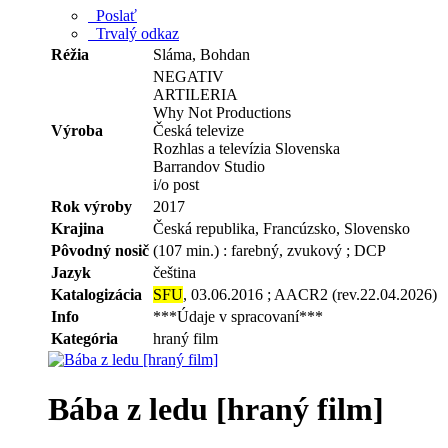
Poslať
Trvalý odkaz
Réžia
Sláma, Bohdan
NEGATIV
ARTILERIA
Why Not Productions
Výroba
Česká televize
Rozhlas a televízia Slovenska
Barrandov Studio
i/o post
Rok výroby
2017
Krajina
Česká republika, Francúzsko, Slovensko
Pôvodný nosič
(107 min.) : farebný, zvukový ; DCP
Jazyk
čeština
Katalogizácia
SFU
, 03.06.2016 ; AACR2 (rev.22.04.2026)
Info
***Údaje v spracovaní***
Kategória
hraný film
Bába z ledu [hraný film]