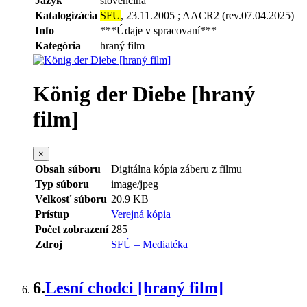
Jazyk
slovenčina
Katalogizácia
SFU
, 23.11.2005 ; AACR2 (rev.07.04.2025)
Info
***Údaje v spracovaní***
Kategória
hraný film
König der Diebe [hraný
film]
×
Obsah súboru
Digitálna kópia záberu z filmu
Typ súboru
image/jpeg
Velkosť súboru
20.9 KB
Prístup
Verejná kópia
Počet zobrazení
285
Zdroj
SFÚ – Mediatéka
6.
Lesní chodci [hraný film]