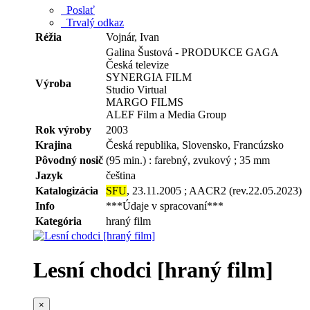
Poslať
Trvalý odkaz
Réžia
Vojnár, Ivan
Galina Šustová - PRODUKCE GAGA
Česká televize
SYNERGIA FILM
Výroba
Studio Virtual
MARGO FILMS
ALEF Film a Media Group
Rok výroby
2003
Krajina
Česká republika, Slovensko, Francúzsko
Pôvodný nosič
(95 min.) : farebný, zvukový ; 35 mm
Jazyk
čeština
Katalogizácia
SFU
, 23.11.2005 ; AACR2 (rev.22.05.2023)
Info
***Údaje v spracovaní***
Kategória
hraný film
Lesní chodci [hraný film]
×