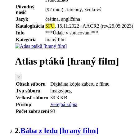
Pôvodný
(92 min.) : farebný, zvukový
nosič
Jazyk
čeština, angličtina
Katalogizácia
SFU
, 15.11.2022 ; AACR2 (rev.25.05.2023)
Info
***Údaje v spracovaní***
Kategória
hraný film
Atlas ptáků [hraný film]
×
Obsah súboru
Digitálna kópia záberu z filmu
Typ súboru
image/jpeg
Velkosť súboru
39.3 KB
Prístup
Verejná kópia
Počet zobrazení
93
2.
Bába z ledu [hraný film]