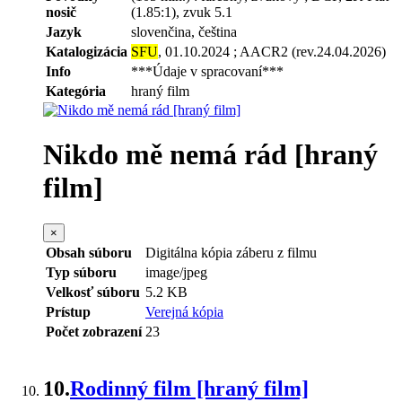
nosič
(1.85:1), zvuk 5.1
Jazyk
slovenčina, čeština
Katalogizácia
SFU
, 01.10.2024 ; AACR2 (rev.24.04.2026)
Info
***Údaje v spracovaní***
Kategória
hraný film
Nikdo mě nemá rád [hraný
film]
×
Obsah súboru
Digitálna kópia záberu z filmu
Typ súboru
image/jpeg
Velkosť súboru
5.2 KB
Prístup
Verejná kópia
Počet zobrazení
23
10.
Rodinný film [hraný film]