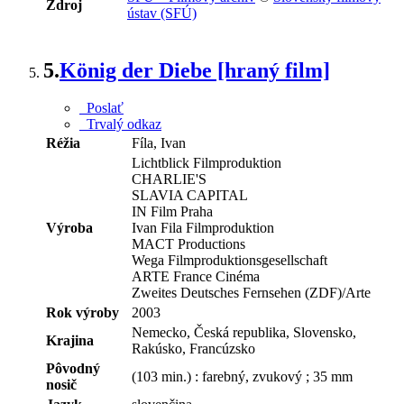
Zdroj
ústav (SFÚ)
5.
König der Diebe [hraný film]
Poslať
Trvalý odkaz
Réžia
Fíla, Ivan
Lichtblick Filmproduktion
CHARLIE'S
SLAVIA CAPITAL
IN Film Praha
Výroba
Ivan Fila Filmproduktion
MACT Productions
Wega Filmproduktionsgesellschaft
ARTE France Cinéma
Zweites Deutsches Fernsehen (ZDF)/Arte
Rok výroby
2003
Nemecko, Česká republika, Slovensko,
Krajina
Rakúsko, Francúzsko
Pôvodný
(103 min.) : farebný, zvukový ; 35 mm
nosič