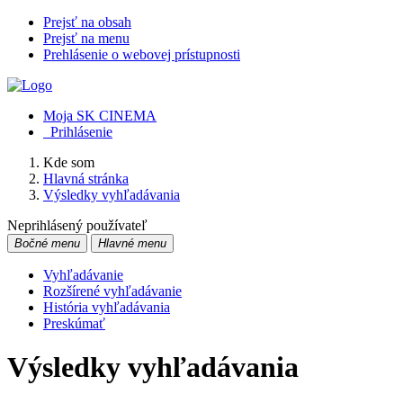
Prejsť na obsah
Prejsť na menu
Prehlásenie o webovej prístupnosti
Moja SK CINEMA
Prihlásenie
Kde som
Hlavná stránka
Výsledky vyhľadávania
Neprihlásený používateľ
Bočné menu
Hlavné menu
Vyhľadávanie
Rozšírené vyhľadávanie
História vyhľadávania
Preskúmať
Výsledky vyhľadávania