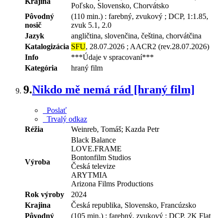
Krajina
Poľsko, Slovensko, Chorvátsko
Pôvodný
(110 min.) : farebný, zvukový ; DCP, 1:1.85,
nosič
zvuk 5.1, 2.0
Jazyk
angličtina, slovenčina, čeština, chorvátčina
Katalogizácia
SFU
, 28.07.2026 ; AACR2 (rev.28.07.2026)
Info
***Údaje v spracovaní***
Kategória
hraný film
9.
Nikdo mě nemá rád [hraný film]
Poslať
Trvalý odkaz
Réžia
Weinreb, Tomáš;
Kazda Petr
Black Balance
LOVE.FRAME
Bontonfilm Studios
Výroba
Česká televize
ARYTMIA
Arizona Films Productions
Rok výroby
2024
Krajina
Česká republika, Slovensko, Francúzsko
Pôvodný
(105 min.) : farebný, zvukový ; DCP, 2K Flat