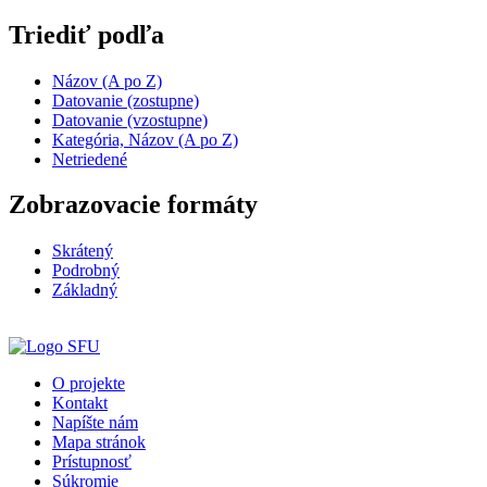
Triediť podľa
Názov (A po Z)
Datovanie (zostupne)
Datovanie (vzostupne)
Kategória, Názov (A po Z)
Netriedené
Zobrazovacie formáty
Skrátený
Podrobný
Základný
O projekte
Kontakt
Napíšte nám
Mapa stránok
Prístupnosť
Súkromie