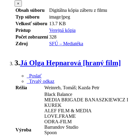
×
Obsah súboru
Digitálna kópia záberu z filmu
Typ súboru
image/jpeg
Velkosť súboru
13.7 KB
Prístup
Verejná kópia
Počet zobrazení
328
Zdroj
SFÚ – Mediatéka
3.
Já Olga Hepnarová [hraný film]
Poslať
Trvalý odkaz
Réžia
Weinreb, Tomáš;
Kazda Petr
Black Balance
MEDIA BRIGADE BANASZKIEWICZ I
KUREK
ALEF FILM & MEDIA
LOVE.FRAME
ODRA-FILM
Barrandov Studio
Výroba
Spoon