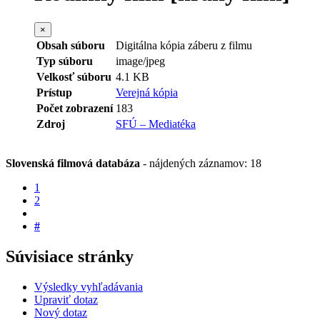
×
Obsah súboru
Digitálna kópia záberu z filmu
Typ súboru
image/jpeg
Velkosť súboru
4.1 KB
Prístup
Verejná kópia
Počet zobrazení
183
Zdroj
SFÚ – Mediatéka
Slovenská filmová databáza
-
nájdených záznamov: 18
1
2
#
Súvisiace stránky
Výsledky vyhľadávania
Upraviť dotaz
Nový dotaz