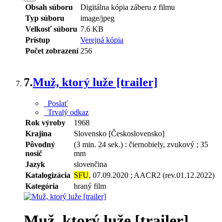
Obsah súboru
Digitálna kópia záberu z filmu
Typ súboru
image/jpeg
Velkosť súboru
7.6 KB
Prístup
Verejná kópia
Počet zobrazení
256
7.
Muž, ktorý luže [trailer]
Poslať
Trvalý odkaz
Rok výroby
1968
Krajina
Slovensko [Československo]
Pôvodný
(3 min. 24 sek.) : čiernobiely, zvukový ; 35
nosič
mm
Jazyk
slovenčina
Katalogizácia
SFU
, 07.09.2020 ; AACR2 (rev.01.12.2022)
Kategória
hraný film
Muž, ktorý luže [trailer]