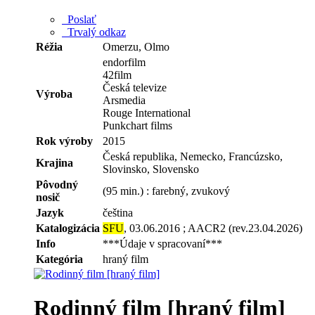
Poslať
Trvalý odkaz
Réžia
Omerzu, Olmo
endorfilm
42film
Česká televize
Výroba
Arsmedia
Rouge International
Punkchart films
Rok výroby
2015
Česká republika, Nemecko, Francúzsko,
Krajina
Slovinsko, Slovensko
Pôvodný
(95 min.) : farebný, zvukový
nosič
Jazyk
čeština
Katalogizácia
SFU
, 03.06.2016 ; AACR2 (rev.23.04.2026)
Info
***Údaje v spracovaní***
Kategória
hraný film
Rodinný film [hraný film]