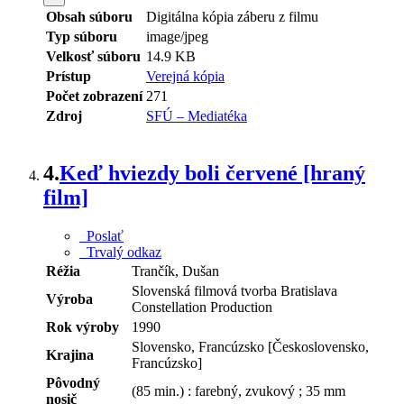
Obsah súboru
Digitálna kópia záberu z filmu
Typ súboru
image/jpeg
Velkosť súboru
14.9 KB
Prístup
Verejná kópia
Počet zobrazení
271
Zdroj
SFÚ – Mediatéka
4.
Keď hviezdy boli červené [hraný
film]
Poslať
Trvalý odkaz
Réžia
Trančík, Dušan
Slovenská filmová tvorba Bratislava
Výroba
Constellation Production
Rok výroby
1990
Slovensko, Francúzsko [Československo,
Krajina
Francúzsko]
Pôvodný
(85 min.) : farebný, zvukový ; 35 mm
nosič