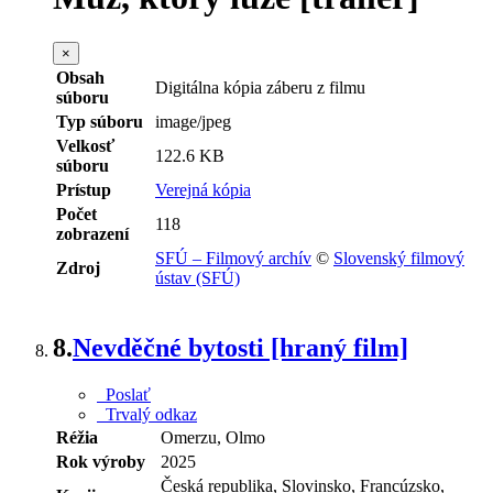
×
Obsah
Digitálna kópia záberu z filmu
súboru
Typ súboru
image/jpeg
Velkosť
122.6 KB
súboru
Prístup
Verejná kópia
Počet
118
zobrazení
SFÚ – Filmový archív
©
Slovenský filmový
Zdroj
ústav (SFÚ)
8.
Nevděčné bytosti [hraný film]
Poslať
Trvalý odkaz
Réžia
Omerzu, Olmo
Rok výroby
2025
Česká republika, Slovinsko, Francúzsko,