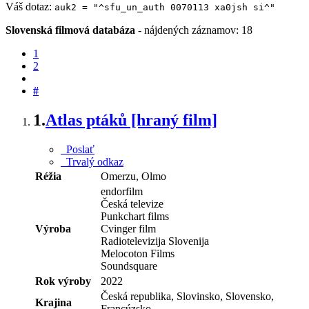
Váš dotaz:
auk2 = "^sfu_un_auth 0070113 xa0jsh si^"
Slovenská filmová databáza
-
nájdených záznamov: 18
1
2
#
1.
Atlas ptáků [hraný film]
Poslať
Trvalý odkaz
Réžia
Omerzu, Olmo
endorfilm
Česká televize
Punkchart films
Výroba
Cvinger film
Radiotelevizija Slovenija
Melocoton Films
Soundsquare
Rok výroby
2022
Česká republika, Slovinsko, Slovensko,
Krajina
Francúzsko