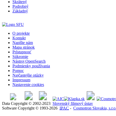
Skrátený
Podrobný
Základný
O projekte
Kontakt
Napíšte nám
Mapa stránok
Prístupnosť
Súkromie
Nástroj OpenSearch
Podmienky používania
Pomoc
Najčastejšie otázky
Impressum
Nastavenie cookies
Data Copyright © 2002-2023
Slovenský filmový ústav
Software Copyright © 1993-2026
IPAC
-
Cosmotron Slovakia, s.r.o