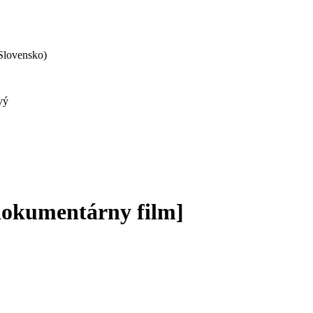
 Slovensko)
vý
 [dokumentárny film]