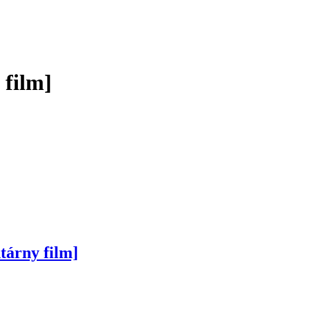
film]
ntárny film]