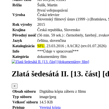
Réžia
Šulík, Martin
První veřejnoprávní
Výroba
Česká televize
Slovenský filmový ústav (1999 -) (Bratislava,
Rok výroby
2015
Krajina
Česká republika, Slovensko
Pôvodný nosič
(56 min. 59 sek.) : čiernobiely, farebný, zvuko
Jazyk
čeština, slovenčina
Katalogizácia
SFU
, 23.03.2016 ; AACR2 (rev.01.07.2026)
Info
***Údaje v spracovaní***
Kategória
dokumentárny film
Zlatá šedesátá II. [13. část]
×
Obsah súboru
Digitálna kópia záberu z filmu
Typ súboru
image/jpeg
Velkosť súboru
14.5 KB
Prístup
Verejná kópia