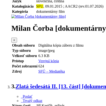
Jazyk
slovenčina, čeština
Katalogizácia
SFU
, 09.01.2015 ; AACR2 (rev.01.07.2026)
Kategória
dokumentárny film
Milan Čorba [dokumentárny 
×
Obsah súboru
Digitálna kópia záberu z filmu
Typ súboru
image/jpeg
Velkosť súboru
6.3 KB
Prístup
Verejná kópia
Počet zobrazení
624
Zdroj
SFÚ – Mediatéka
3.
Zlatá šedesátá II. [13. část] [dokume
Poslať
Trvalý odkaz
Názov časti
Jiří Krejčík, režisér