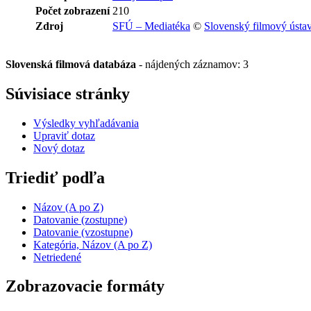
Počet zobrazení
210
Zdroj
SFÚ – Mediatéka
©
Slovenský filmový ústa
Slovenská filmová databáza
-
nájdených záznamov: 3
Súvisiace stránky
Výsledky vyhľadávania
Upraviť dotaz
Nový dotaz
Triediť podľa
Názov (A po Z)
Datovanie (zostupne)
Datovanie (vzostupne)
Kategória, Názov (A po Z)
Netriedené
Zobrazovacie formáty