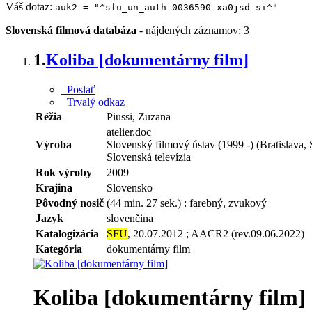
Váš dotaz:
auk2 = "^sfu_un_auth 0036590 xa0jsd si^"
Slovenská filmová databáza
-
nájdených záznamov: 3
1.
Koliba [dokumentárny film]
Poslať
Trvalý odkaz
Réžia
Piussi, Zuzana
atelier.doc
Výroba
Slovenský filmový ústav (1999 -) (Bratislava,
Slovenská televízia
Rok výroby
2009
Krajina
Slovensko
Pôvodný nosič
(44 min. 27 sek.) : farebný, zvukový
Jazyk
slovenčina
Katalogizácia
SFU
, 20.07.2012 ; AACR2 (rev.09.06.2022)
Kategória
dokumentárny film
Koliba [dokumentárny film]