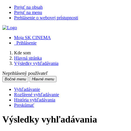
Prejsť na obsah
Prejsť na menu
Prehlásenie o webovej prístupnosti
Moja SK CINEMA
Prihlásenie
Kde som
Hlavná stránka
Výsledky vyhľadávania
Neprihlásený používateľ
Bočné menu
Hlavné menu
Vyhľadávanie
Rozšírené vyhľadávanie
História vyhľadávania
Preskúmať
Výsledky vyhľadávania