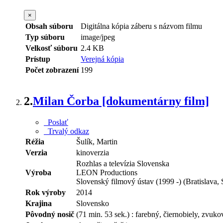
×
Obsah súboru
Digitálna kópia záberu s názvom filmu
Typ súboru
image/jpeg
Velkosť súboru
2.4 KB
Prístup
Verejná kópia
Počet zobrazení
199
2.
Milan Čorba [dokumentárny film]
Poslať
Trvalý odkaz
Réžia
Šulík, Martin
Verzia
kinoverzia
Rozhlas a televízia Slovenska
Výroba
LEON Productions
Slovenský filmový ústav (1999 -) (Bratislava,
Rok výroby
2014
Krajina
Slovensko
Pôvodný nosič
(71 min. 53 sek.) : farebný, čiernobiely, zvu