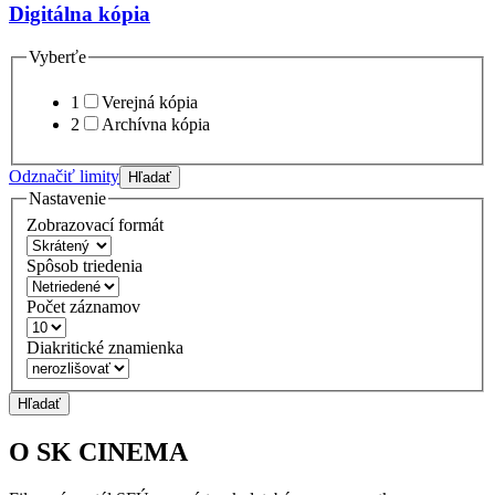
Digitálna kópia
Vyberťe
1
Verejná kópia
2
Archívna kópia
Odznačiť limity
Hľadať
Nastavenie
Zobrazovací formát
Spôsob triedenia
Počet záznamov
Diakritické znamienka
Hľadať
O SK CINEMA