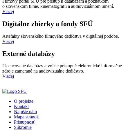
Filmový portál SFÚ pre prístup k databázam a poznatkom
o slovenskom filme, kinematografii a audiovizuálnom umení.
Viacej
Digitálne zbierky a fondy SFÚ
Artefakty slovenského filmového dedičstva v digitálnej podobe.
Viacej
Externé databázy
Licencované databázy a voľne prístupné elektronické informačné
zdroje zamerané na audiovizuálne dedičstvo.
Viacej
O projekte
Kontakt
Napíšte nám
Mapa stránok
Prístupnosť
Súkromie