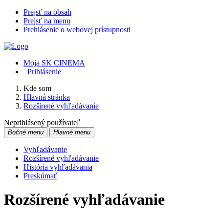
Prejsť na obsah
Prejsť na menu
Prehlásenie o webovej prístupnosti
Moja SK CINEMA
Prihlásenie
Kde som
Hlavná stránka
Rozšírené vyhľadávanie
Neprihlásený používateľ
Bočné menu
Hlavné menu
Vyhľadávanie
Rozšírené vyhľadávanie
História vyhľadávania
Preskúmať
Rozšírené vyhľadávanie