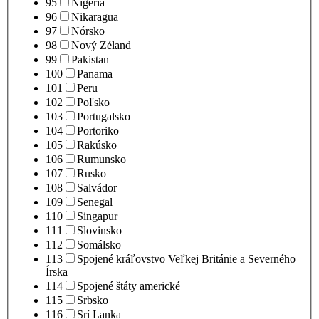
95
Nigéria
96
Nikaragua
97
Nórsko
98
Nový Zéland
99
Pakistan
100
Panama
101
Peru
102
Poľsko
103
Portugalsko
104
Portoriko
105
Rakúsko
106
Rumunsko
107
Rusko
108
Salvádor
109
Senegal
110
Singapur
111
Slovinsko
112
Somálsko
113
Spojené kráľovstvo Veľkej Británie a Severného
Írska
114
Spojené štáty americké
115
Srbsko
116
Srí Lanka