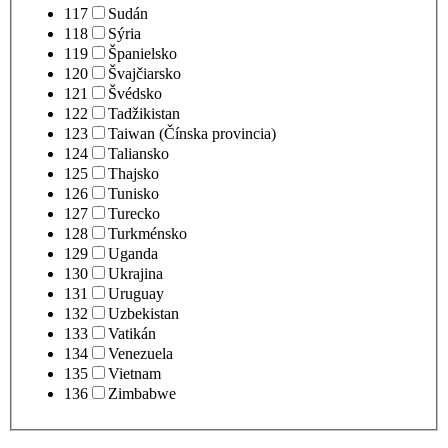
117
Sudán
118
Sýria
119
Španielsko
120
Švajčiarsko
121
Švédsko
122
Tadžikistan
123
Taiwan (Čínska provincia)
124
Taliansko
125
Thajsko
126
Tunisko
127
Turecko
128
Turkménsko
129
Uganda
130
Ukrajina
131
Uruguay
132
Uzbekistan
133
Vatikán
134
Venezuela
135
Vietnam
136
Zimbabwe