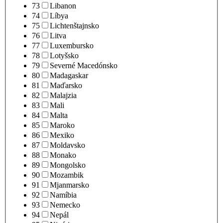
73
Libanon
74
Líbya
75
Lichtenštajnsko
76
Litva
77
Luxembursko
78
Lotyšsko
79
Severné Macedónsko
80
Madagaskar
81
Maďarsko
82
Malajzia
83
Mali
84
Malta
85
Maroko
86
Mexiko
87
Moldavsko
88
Monako
89
Mongolsko
90
Mozambik
91
Mjanmarsko
92
Namíbia
93
Nemecko
94
Nepál