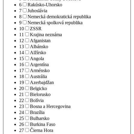
6
Rakúsko-Uhorsko
7
Juhoslávia
8
Nemecká demokratická republika
9
Nemecká spolková republika
10
ZSSR
11
Krajina neznáma
12
Afganistan
13
Albánsko
14
Alžírsko
15
Angola
16
Argentína
17
Arménsko
18
Austrália
19
Azerbajdžan
20
Belgicko
21
Bielorusko
22
Bolívia
23
Bosna a Hercegovina
24
Brazília
25
Bulharsko
26
Burkina Faso
27
Čierna Hora