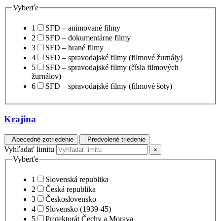
Vyberťe
1
SFD – animované filmy
2
SFD – dokumentárne filmy
3
SFD – hrané filmy
4
SFD – spravodajské filmy (filmové žurnály)
5
SFD – spravodajské filmy (čísla filmových
žurnálov)
6
SFD – spravodajské filmy (filmové šoty)
Krajina
Abecedné zotriedenie
Predvolené triedenie
Vyhľadať limitu
×
Vyberťe
1
Slovenská republika
2
Česká republika
3
Československo
4
Slovensko (1939-45)
5
Protektorát Čechy a Morava