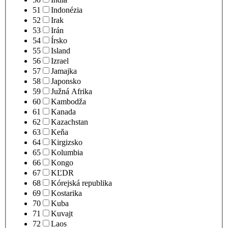
51
Indonézia
52
Irak
53
Irán
54
Írsko
55
Island
56
Izrael
57
Jamajka
58
Japonsko
59
Južná Afrika
60
Kambodža
61
Kanada
62
Kazachstan
63
Keňa
64
Kirgizsko
65
Kolumbia
66
Kongo
67
KĽDR
68
Kórejská republika
69
Kostarika
70
Kuba
71
Kuvajt
72
Laos