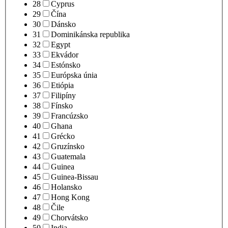
28
Cyprus
29
Čína
30
Dánsko
31
Dominikánska republika
32
Egypt
33
Ekvádor
34
Estónsko
35
Európska únia
36
Etiópia
37
Filipíny
38
Fínsko
39
Francúzsko
40
Ghana
41
Grécko
42
Gruzínsko
43
Guatemala
44
Guinea
45
Guinea-Bissau
46
Holansko
47
Hong Kong
48
Čile
49
Chorvátsko
50
India