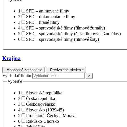
1
SFD – animované filmy
2
SFD – dokumentárne filmy
3
SFD – hrané filmy
4
SFD – spravodajské filmy (filmové žurnály)
5
SFD – spravodajské filmy (čísla filmových žurnálov)
6
SFD – spravodajské filmy (filmové šoty)
Krajina
Abecedné zotriedenie
Predvolené triedenie
Vyhľadať limitu
×
Vyberťe
1
Slovenská republika
2
Česká republika
3
Československo
4
Slovensko (1939-45)
5
Protektorát Čechy a Morava
6
Rakúsko-Uhorsko
7
Juhoslávia