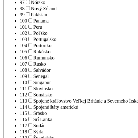
97
Nórsko
98
Nový Zéland
99
Pakistan
100
Panama
101
Peru
102
Poľsko
103
Portugalsko
104
Portoriko
105
Rakúsko
106
Rumunsko
107
Rusko
108
Salvádor
109
Senegal
110
Singapur
111
Slovinsko
112
Somálsko
113
Spojené kráľovstvo Veľkej Británie a Severného Írsk
114
Spojené štáty americké
115
Srbsko
116
Srí Lanka
117
Sudán
118
Sýria
119
Španielsko