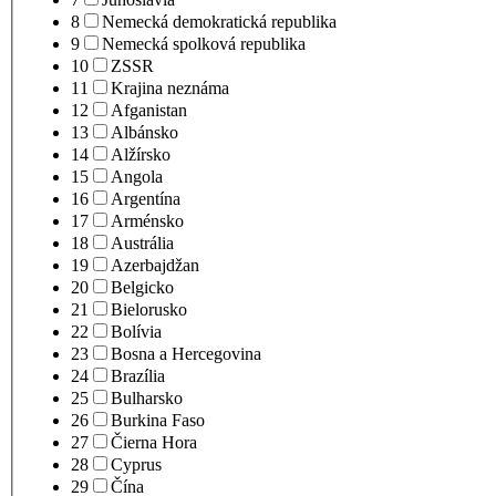
8
Nemecká demokratická republika
9
Nemecká spolková republika
10
ZSSR
11
Krajina neznáma
12
Afganistan
13
Albánsko
14
Alžírsko
15
Angola
16
Argentína
17
Arménsko
18
Austrália
19
Azerbajdžan
20
Belgicko
21
Bielorusko
22
Bolívia
23
Bosna a Hercegovina
24
Brazília
25
Bulharsko
26
Burkina Faso
27
Čierna Hora
28
Cyprus
29
Čína