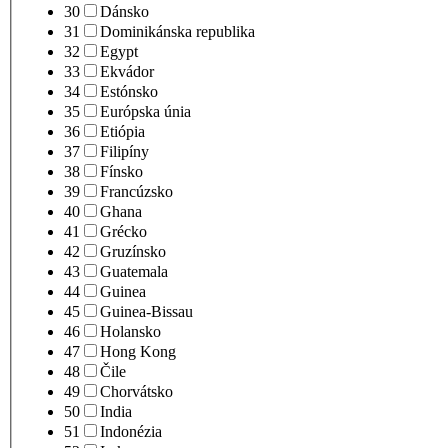
30
Dánsko
31
Dominikánska republika
32
Egypt
33
Ekvádor
34
Estónsko
35
Európska únia
36
Etiópia
37
Filipíny
38
Fínsko
39
Francúzsko
40
Ghana
41
Grécko
42
Gruzínsko
43
Guatemala
44
Guinea
45
Guinea-Bissau
46
Holansko
47
Hong Kong
48
Čile
49
Chorvátsko
50
India
51
Indonézia