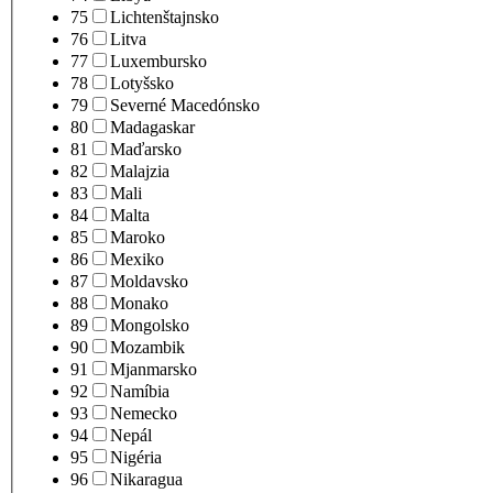
75
Lichtenštajnsko
76
Litva
77
Luxembursko
78
Lotyšsko
79
Severné Macedónsko
80
Madagaskar
81
Maďarsko
82
Malajzia
83
Mali
84
Malta
85
Maroko
86
Mexiko
87
Moldavsko
88
Monako
89
Mongolsko
90
Mozambik
91
Mjanmarsko
92
Namíbia
93
Nemecko
94
Nepál
95
Nigéria
96
Nikaragua