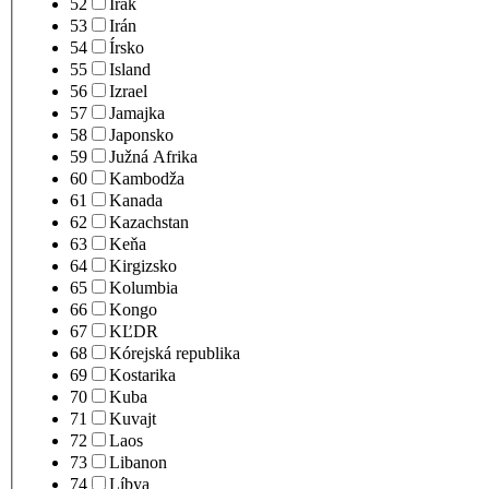
52
Irak
53
Irán
54
Írsko
55
Island
56
Izrael
57
Jamajka
58
Japonsko
59
Južná Afrika
60
Kambodža
61
Kanada
62
Kazachstan
63
Keňa
64
Kirgizsko
65
Kolumbia
66
Kongo
67
KĽDR
68
Kórejská republika
69
Kostarika
70
Kuba
71
Kuvajt
72
Laos
73
Libanon
74
Líbya