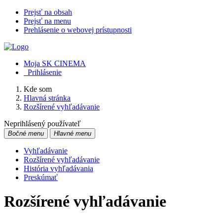
Prejsť na obsah
Prejsť na menu
Prehlásenie o webovej prístupnosti
Moja SK CINEMA
Prihlásenie
Kde som
Hlavná stránka
Rozšírené vyhľadávanie
Neprihlásený používateľ
Bočné menu
Hlavné menu
Vyhľadávanie
Rozšírené vyhľadávanie
História vyhľadávania
Preskúmať
Rozšírené vyhľadávanie