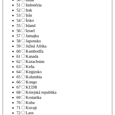
51
Indonézia
52
Irak
53
Irán
54
Írsko
55
Island
56
Izrael
57
Jamajka
58
Japonsko
59
Južná Afrika
60
Kambodža
61
Kanada
62
Kazachstan
63
Keňa
64
Kirgizsko
65
Kolumbia
66
Kongo
67
KĽDR
68
Kórejská republika
69
Kostarika
70
Kuba
71
Kuvajt
72
Laos