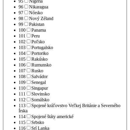
95
Nigéria
96
Nikaragua
97
Nórsko
98
Nový Zéland
99
Pakistan
100
Panama
101
Peru
102
Poľsko
103
Portugalsko
104
Portoriko
105
Rakúsko
106
Rumunsko
107
Rusko
108
Salvádor
109
Senegal
110
Singapur
111
Slovinsko
112
Somálsko
113
Spojené kráľovstvo Veľkej Británie a Severného
Írska
114
Spojené štáty americké
115
Srbsko
116
Srí Lanka