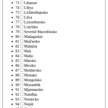
73
Libanon
74
Líbya
75
Lichtenštajnsko
76
Litva
77
Luxembursko
78
Lotyšsko
79
Severné Macedónsko
80
Madagaskar
81
Maďarsko
82
Malajzia
83
Mali
84
Malta
85
Maroko
86
Mexiko
87
Moldavsko
88
Monako
89
Mongolsko
90
Mozambik
91
Mjanmarsko
92
Namíbia
93
Nemecko
94
Nepál