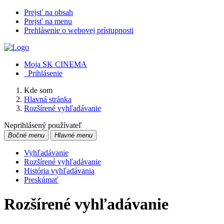
Prejsť na obsah
Prejsť na menu
Prehlásenie o webovej prístupnosti
Moja SK CINEMA
Prihlásenie
Kde som
Hlavná stránka
Rozšírené vyhľadávanie
Neprihlásený používateľ
Bočné menu
Hlavné menu
Vyhľadávanie
Rozšírené vyhľadávanie
História vyhľadávania
Preskúmať
Rozšírené vyhľadávanie