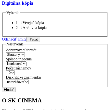
Digitálna kópia
Vyberťe
1
Verejná kópia
2
Archívna kópia
Odznačiť limity
Hľadať
Nastavenie
Zobrazovací formát
Spôsob triedenia
Počet záznamov
Diakritické znamienka
Hľadať
O SK CINEMA