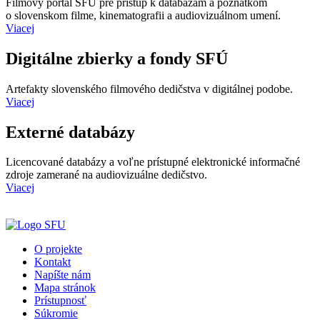
Filmový portál SFÚ pre prístup k databázam a poznatkom
o slovenskom filme, kinematografii a audiovizuálnom umení.
Viacej
Digitálne zbierky a fondy SFÚ
Artefakty slovenského filmového dedičstva v digitálnej podobe.
Viacej
Externé databázy
Licencované databázy a voľne prístupné elektronické informačné
zdroje zamerané na audiovizuálne dedičstvo.
Viacej
O projekte
Kontakt
Napíšte nám
Mapa stránok
Prístupnosť
Súkromie