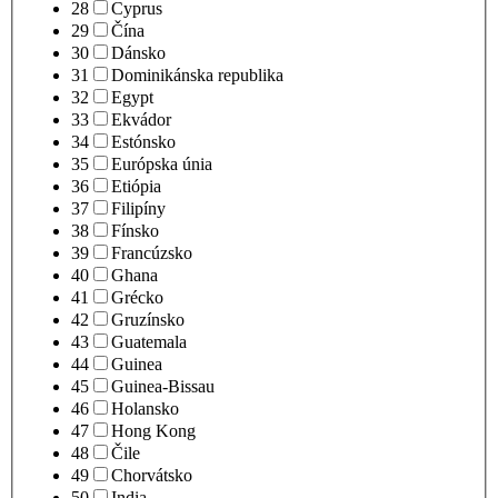
28
Cyprus
29
Čína
30
Dánsko
31
Dominikánska republika
32
Egypt
33
Ekvádor
34
Estónsko
35
Európska únia
36
Etiópia
37
Filipíny
38
Fínsko
39
Francúzsko
40
Ghana
41
Grécko
42
Gruzínsko
43
Guatemala
44
Guinea
45
Guinea-Bissau
46
Holansko
47
Hong Kong
48
Čile
49
Chorvátsko
50
India