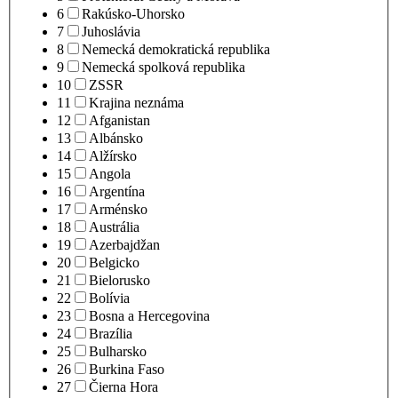
6
Rakúsko-Uhorsko
7
Juhoslávia
8
Nemecká demokratická republika
9
Nemecká spolková republika
10
ZSSR
11
Krajina neznáma
12
Afganistan
13
Albánsko
14
Alžírsko
15
Angola
16
Argentína
17
Arménsko
18
Austrália
19
Azerbajdžan
20
Belgicko
21
Bielorusko
22
Bolívia
23
Bosna a Hercegovina
24
Brazília
25
Bulharsko
26
Burkina Faso
27
Čierna Hora