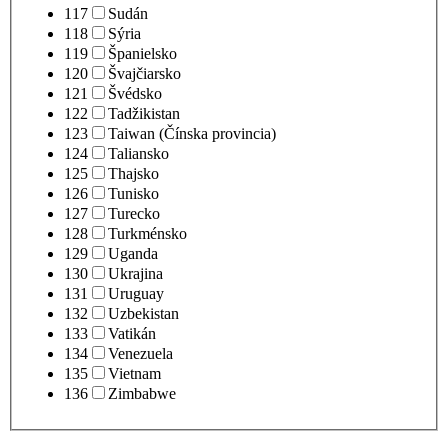
117
Sudán
118
Sýria
119
Španielsko
120
Švajčiarsko
121
Švédsko
122
Tadžikistan
123
Taiwan (Čínska provincia)
124
Taliansko
125
Thajsko
126
Tunisko
127
Turecko
128
Turkménsko
129
Uganda
130
Ukrajina
131
Uruguay
132
Uzbekistan
133
Vatikán
134
Venezuela
135
Vietnam
136
Zimbabwe