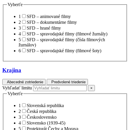
Vyberťe
1
SFD – animované filmy
2
SFD – dokumentárne filmy
3
SFD – hrané filmy
4
SFD – spravodajské filmy (filmové žurnály)
5
SFD – spravodajské filmy (čísla filmových
žurnálov)
6
SFD – spravodajské filmy (filmové šoty)
Krajina
Abecedné zotriedenie
Predvolené triedenie
Vyhľadať limitu
×
Vyberťe
1
Slovenská republika
2
Česká republika
3
Československo
4
Slovensko (1939-45)
5
Protektorát Čechy a Morava