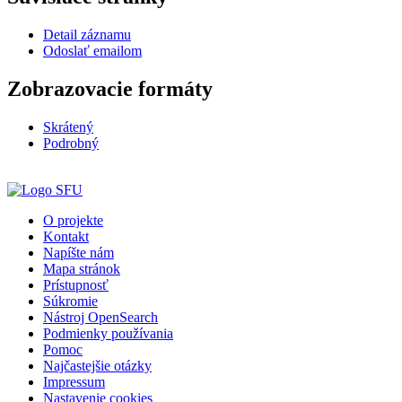
Detail záznamu
Odoslať emailom
Zobrazovacie formáty
Skrátený
Podrobný
O projekte
Kontakt
Napíšte nám
Mapa stránok
Prístupnosť
Súkromie
Nástroj OpenSearch
Podmienky používania
Pomoc
Najčastejšie otázky
Impressum
Nastavenie cookies