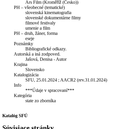
Ars Film (Kroměříž (Česko))
PH – všeobecné (tematické)
slovenská kinematografia
slovenské dokumentárne filmy
filmové festivaly
umenie a film
PH – druh, žáner, forma
eseje
Poznámky
Bibliografické odkazy.
Autorská a iná zodpoved.
Jašová, Denisa - Autor
Krajina
Slovensko
Katalogizácia
SFU, 25.01.2024 ; AACR2 (rev.31.01.2024)
Info
***Údaje v spracovaní***
Kategória
state zo zborníka
Katalóg SFÚ
Súvisiace stránky