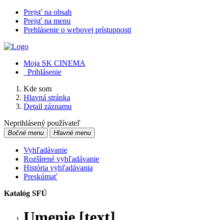
Prejsť na obsah
Prejsť na menu
Prehlásenie o webovej prístupnosti
Moja SK CINEMA
Prihlásenie
Kde som
Hlavná stránka
Detail záznamu
Neprihlásený používateľ
Bočné menu
Hlavné menu
Vyhľadávanie
Rozšírené vyhľadávanie
História vyhľadávania
Preskúmať
Katalóg SFÚ
Umenie [text]