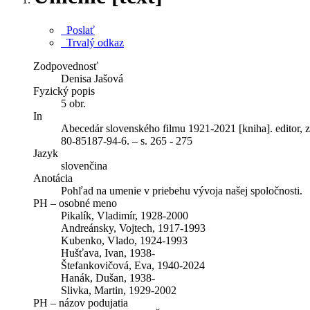
Poslať
Trvalý odkaz
Zodpovednosť
Denisa Jašová
Fyzický popis
5 obr.
In
Abecedár slovenského filmu 1921-2021 [kniha]. editor, zo
80-85187-94-6. – s. 265 - 275
Jazyk
slovenčina
Anotácia
Pohľad na umenie v priebehu vývoja našej spoločnosti.
PH – osobné meno
Pikalík, Vladimír, 1928-2000
Andreánsky, Vojtech, 1917-1993
Kubenko, Vlado, 1924-1993
Hušťava, Ivan, 1938-
Štefankovičová, Eva, 1940-2024
Hanák, Dušan, 1938-
Slivka, Martin, 1929-2002
PH – názov podujatia