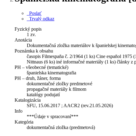
Poslať
Trvalý odkaz
Fyzický popis
1 zv.
Anotácia
Dokumentačná zložka materiálov k španielskej kinematogra
Poznámka k obsahu
časopis Filmespaña č. 2/1964 (1 ks) Cine español 1975 (1
Nittnaus (6 ks) iné informačné materiály (1 ks) články z 
PH – všeobecné (tematické)
španielska kinematografia
PH – druh, žáner, forma
dokumentačné zložky predmetové
propagačné materiály k filmom
katalógy podujatí
Katalogizácia
SFU, 15.06.2017 ; AACR2 (rev.21.05.2026)
Info
***Údaje v spracovaní***
Kategória
dokumentačná zložka (predmetová)