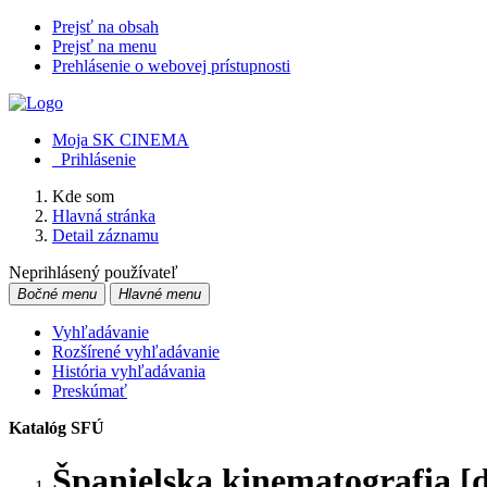
Prejsť na obsah
Prejsť na menu
Prehlásenie o webovej prístupnosti
Moja SK CINEMA
Prihlásenie
Kde som
Hlavná stránka
Detail záznamu
Neprihlásený používateľ
Bočné menu
Hlavné menu
Vyhľadávanie
Rozšírené vyhľadávanie
História vyhľadávania
Preskúmať
Katalóg SFÚ
Španielska kinematografia [