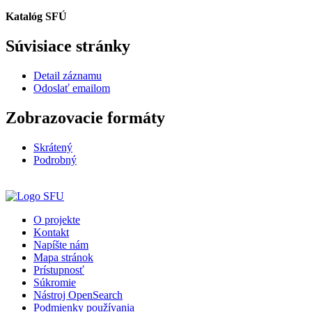
Katalóg SFÚ
Súvisiace stránky
Detail záznamu
Odoslať emailom
Zobrazovacie formáty
Skrátený
Podrobný
O projekte
Kontakt
Napíšte nám
Mapa stránok
Prístupnosť
Súkromie
Nástroj OpenSearch
Podmienky používania