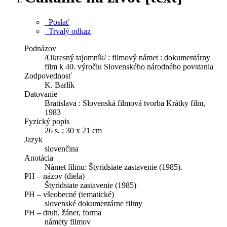
Poslať
Trvalý odkaz
Podnázov
/Okresný tajomník/ : filmový námet : dokumentárny
film k 40. výročiu Slovenského národného povstania
Zodpovednosť
K. Barlík
Datovanie
Bratislava : Slovenská filmová tvorba Krátky film,
1983
Fyzický popis
26 s. ; 30 x 21 cm
Jazyk
slovenčina
Anotácia
Námet filmu: Štyridsiate zastavenie (1985).
PH – názov (diela)
Štyridsiate zastavenie (1985)
PH – všeobecné (tematické)
slovenské dokumentárne filmy
PH – druh, žáner, forma
námety filmov