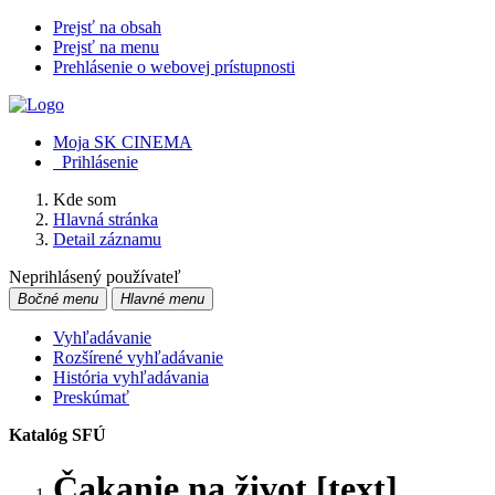
Prejsť na obsah
Prejsť na menu
Prehlásenie o webovej prístupnosti
Moja SK CINEMA
Prihlásenie
Kde som
Hlavná stránka
Detail záznamu
Neprihlásený používateľ
Bočné menu
Hlavné menu
Vyhľadávanie
Rozšírené vyhľadávanie
História vyhľadávania
Preskúmať
Katalóg SFÚ
Čakanie na život [text]