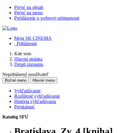
Prejsť na obsah
Prejsť na menu
Prehlásenie o webovej prístupnosti
Moja SK CINEMA
Prihlásenie
Kde som
Hlavná stránka
Detail záznamu
Neprihlásený používateľ
Bočné menu
Hlavné menu
Vyhľadávanie
Rozšírené vyhľadávanie
História vyhľadávania
Preskúmať
Katalóg SFÚ
Bratislava. Zv. 4 [kniha]