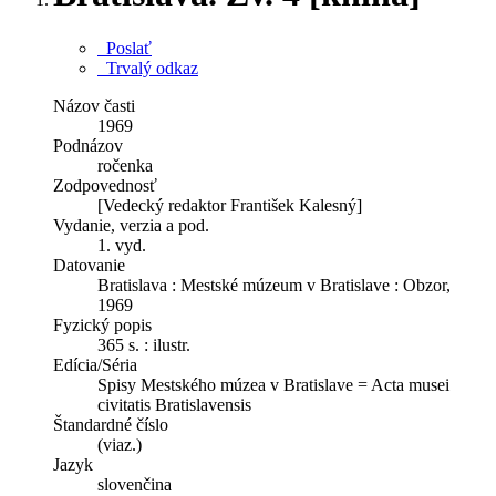
Poslať
Trvalý odkaz
Názov časti
1969
Podnázov
ročenka
Zodpovednosť
[Vedecký redaktor František Kalesný]
Vydanie, verzia a pod.
1. vyd.
Datovanie
Bratislava : Mestské múzeum v Bratislave : Obzor,
1969
Fyzický popis
365 s. : ilustr.
Edícia/Séria
Spisy Mestského múzea v Bratislave = Acta musei
civitatis Bratislavensis
Štandardné číslo
(viaz.)
Jazyk
slovenčina