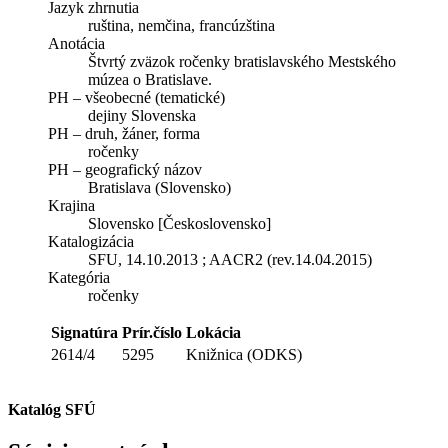
Jazyk zhrnutia
ruština, nemčina, francúzština
Anotácia
Štvrtý zväzok ročenky bratislavského Mestského
múzea o Bratislave.
PH – všeobecné (tematické)
dejiny Slovenska
PH – druh, žáner, forma
ročenky
PH – geografický názov
Bratislava (Slovensko)
Krajina
Slovensko [Československo]
Katalogizácia
SFU, 14.10.2013 ; AACR2 (rev.14.04.2015)
Kategória
ročenky
Signatúra
Prír.číslo
Lokácia
2614/4
5295
Knižnica (ODKS)
Katalóg SFÚ