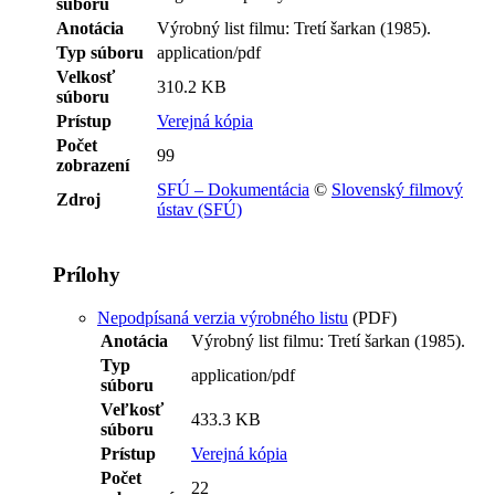
súboru
Anotácia
Výrobný list filmu: Tretí šarkan (1985).
Typ súboru
application/pdf
Velkosť
310.2 KB
súboru
Prístup
Verejná kópia
Počet
99
zobrazení
SFÚ – Dokumentácia
©
Slovenský filmový
Zdroj
ústav (SFÚ)
Prílohy
Nepodpísaná verzia výrobného listu
(PDF)
Anotácia
Výrobný list filmu: Tretí šarkan (1985).
Typ
application/pdf
súboru
Veľkosť
433.3 KB
súboru
Prístup
Verejná kópia
Počet
22