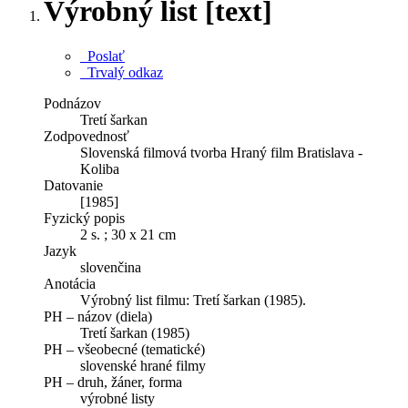
Výrobný list [text]
Poslať
Trvalý odkaz
Podnázov
Tretí šarkan
Zodpovednosť
Slovenská filmová tvorba Hraný film Bratislava -
Koliba
Datovanie
[1985]
Fyzický popis
2 s. ; 30 x 21 cm
Jazyk
slovenčina
Anotácia
Výrobný list filmu: Tretí šarkan (1985).
PH – názov (diela)
Tretí šarkan (1985)
PH – všeobecné (tematické)
slovenské hrané filmy
PH – druh, žáner, forma
výrobné listy