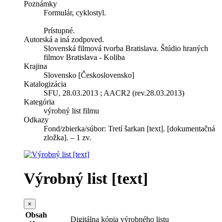
Poznámky
Formulár, cyklostyl.
Prístupné.
Autorská a iná zodpoved.
Slovenská filmová tvorba Bratislava. Štúdio hraných
filmov Bratislava - Koliba
Krajina
Slovensko [Československo]
Katalogizácia
SFU, 28.03.2013 ; AACR2 (rev.28.03.2013)
Kategória
výrobný list filmu
Odkazy
Fond/zbierka/súbor:
Tretí šarkan [text]. [dokumentačná
zložka]. – 1 zv.
Výrobný list [text]
×
Obsah
Digitálna kópia výrobného listu