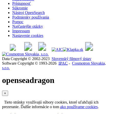
Prístupnosť
Súkromie
Nástroj OpenSearch
Podmienky používania
Pomoc
Najčastejšie otázky
Impressum
Nastavenie cookies
Data Copyright © 2002-2023
Slovenský filmový ústav
Software Copyright © 1993-2026
IPAC
-
Cosmotron Slovakia,
s.r.o.
openseadragon
×
Tieto stránky využívajú súbory cookies, ktoré uľahčujú ich
prezeranie. Ďalšie informácie o tom
ako používame cookies
.