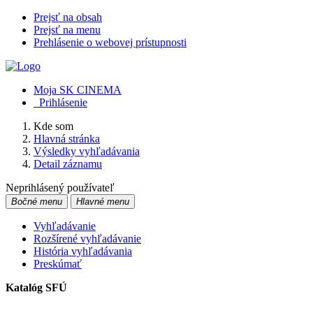
Prejsť na obsah
Prejsť na menu
Prehlásenie o webovej prístupnosti
Moja SK CINEMA
Prihlásenie
Kde som
Hlavná stránka
Výsledky vyhľadávania
Detail záznamu
Neprihlásený používateľ
Bočné menu
Hlavné menu
Vyhľadávanie
Rozšírené vyhľadávanie
História vyhľadávania
Preskúmať
Katalóg SFÚ