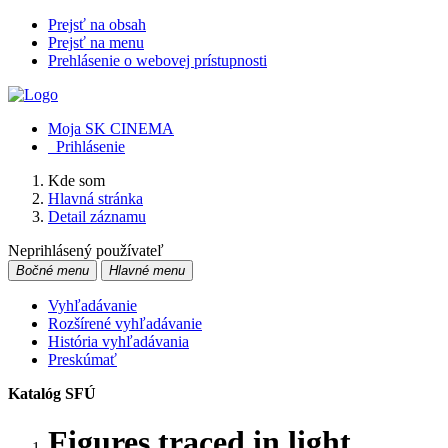
Prejsť na obsah
Prejsť na menu
Prehlásenie o webovej prístupnosti
Moja SK CINEMA
Prihlásenie
Kde som
Hlavná stránka
Detail záznamu
Neprihlásený používateľ
Bočné menu
Hlavné menu
Vyhľadávanie
Rozšírené vyhľadávanie
História vyhľadávania
Preskúmať
Katalóg SFÚ
Figures traced in light