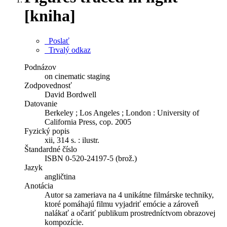
[kniha]
Poslať
Trvalý odkaz
Podnázov
on cinematic staging
Zodpovednosť
David Bordwell
Datovanie
Berkeley ; Los Angeles ; London : University of
California Press, cop. 2005
Fyzický popis
xii, 314 s. : ilustr.
Štandardné číslo
ISBN 0-520-24197-5 (brož.)
Jazyk
angličtina
Anotácia
Autor sa zameriava na 4 unikátne filmárske techniky,
ktoré pomáhajú filmu vyjadriť emócie a zároveň
nalákať a očariť publikum prostredníctvom obrazovej
kompozície.