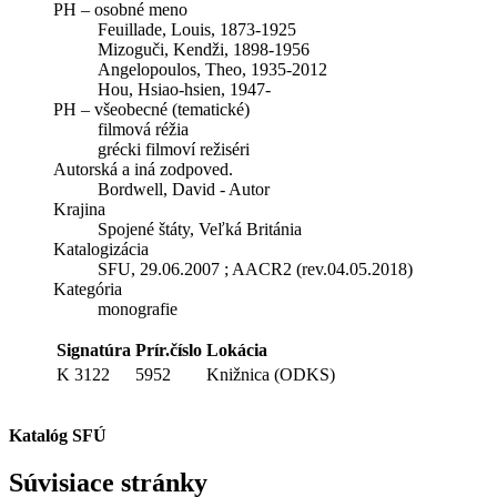
PH – osobné meno
Feuillade, Louis, 1873-1925
Mizoguči, Kendži, 1898-1956
Angelopoulos, Theo, 1935-2012
Hou, Hsiao-hsien, 1947-
PH – všeobecné (tematické)
filmová réžia
grécki filmoví režiséri
Autorská a iná zodpoved.
Bordwell, David - Autor
Krajina
Spojené štáty, Veľká Británia
Katalogizácia
SFU, 29.06.2007 ; AACR2 (rev.04.05.2018)
Kategória
monografie
Signatúra
Prír.číslo
Lokácia
K 3122
5952
Knižnica (ODKS)
Katalóg SFÚ
Súvisiace stránky