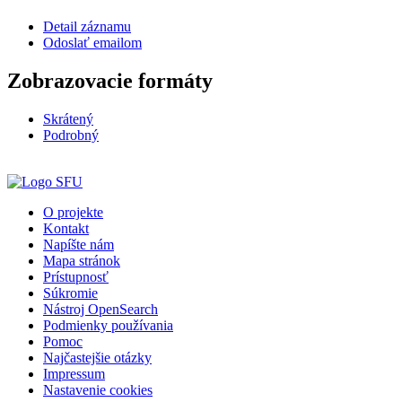
Detail záznamu
Odoslať emailom
Zobrazovacie formáty
Skrátený
Podrobný
O projekte
Kontakt
Napíšte nám
Mapa stránok
Prístupnosť
Súkromie
Nástroj OpenSearch
Podmienky používania
Pomoc
Najčastejšie otázky
Impressum
Nastavenie cookies