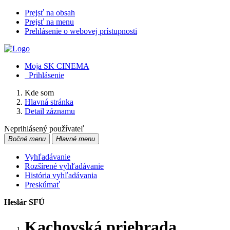
Prejsť na obsah
Prejsť na menu
Prehlásenie o webovej prístupnosti
Moja SK CINEMA
Prihlásenie
Kde som
Hlavná stránka
Detail záznamu
Neprihlásený používateľ
Bočné menu
Hlavné menu
Vyhľadávanie
Rozšírené vyhľadávanie
História vyhľadávania
Preskúmať
Heslár SFÚ
Kachovská priehrada