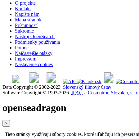
O projekte
Kontakt
Napíšte nám
Mapa stránok
Prístupnosť
Súkromie
Nástroj OpenSearch
Podmienky používania
Pomoc
Najčastejšie otázky
Impressum
Nastavenie cookies
Data Copyright © 2002-2023
Slovenský filmový ústav
Software Copyright © 1993-2026
IPAC
-
Cosmotron Slovakia, s.r.o
openseadragon
×
Tieto stránky využívajú súbory cookies, ktoré uľahčujú ich prezeran