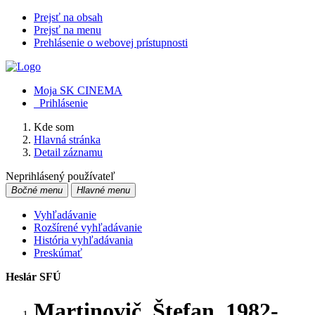
Prejsť na obsah
Prejsť na menu
Prehlásenie o webovej prístupnosti
Moja SK CINEMA
Prihlásenie
Kde som
Hlavná stránka
Detail záznamu
Neprihlásený používateľ
Bočné menu
Hlavné menu
Vyhľadávanie
Rozšírené vyhľadávanie
História vyhľadávania
Preskúmať
Heslár SFÚ
Martinovič, Štefan, 1982-