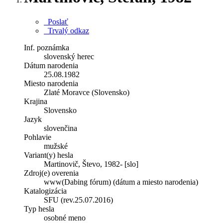
Poslať
Trvalý odkaz
Inf. poznámka
slovenský herec
Dátum narodenia
25.08.1982
Miesto narodenia
Zlaté Moravce (Slovensko)
Krajina
Slovensko
Jazyk
slovenčina
Pohlavie
mužské
Variant(y) hesla
Martinovič, Števo, 1982- [slo]
Zdroj(e) overenia
www(Dabing fórum) (dátum a miesto narodenia)
Katalogizácia
SFU (rev.25.07.2016)
Typ hesla
osobné meno