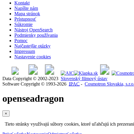
Kontakt
Napíšte nám
Mapa stránok
Prístupnosť
Súkromie
Nástroj OpenSearch
Podmienky používania
Pomoc
Najčastejšie otázky
Impressum
Nastavenie cookies
Data Copyright © 2002-2023
Slovenský filmový ústav
Software Copyright © 1993-2026
IPAC
-
Cosmotron Slovakia, s.r.o
openseadragon
×
Tieto stránky využívajú súbory cookies, ktoré uľahčujú ich prezeran