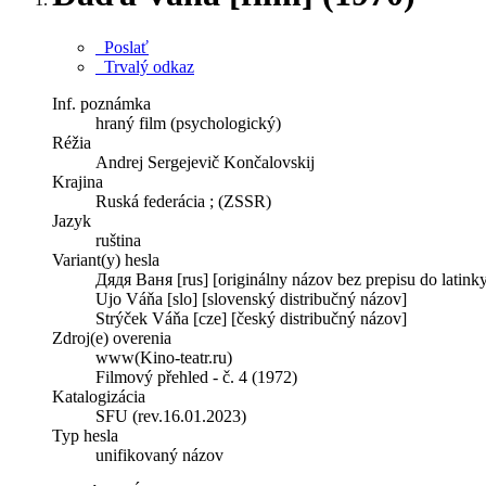
Poslať
Trvalý odkaz
Inf. poznámka
hraný film (psychologický)
Réžia
Andrej Sergejevič Končalovskij
Krajina
Ruská federácia ; (ZSSR)
Jazyk
ruština
Variant(y) hesla
Дядя Ваня [rus] [originálny názov bez prepisu do latink
Ujo Váňa [slo] [slovenský distribučný názov]
Strýček Váňa [cze] [český distribučný názov]
Zdroj(e) overenia
www(Kino-teatr.ru)
Filmový přehled - č. 4 (1972)
Katalogizácia
SFU (rev.16.01.2023)
Typ hesla
unifikovaný názov