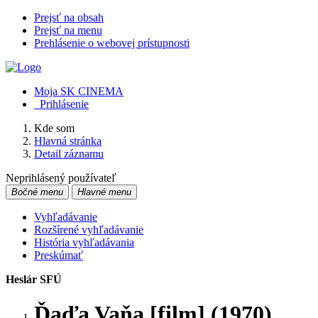
Prejsť na obsah
Prejsť na menu
Prehlásenie o webovej prístupnosti
Moja SK CINEMA
Prihlásenie
Kde som
Hlavná stránka
Detail záznamu
Neprihlásený používateľ
Bočné menu
Hlavné menu
Vyhľadávanie
Rozšírené vyhľadávanie
História vyhľadávania
Preskúmať
Heslár SFÚ
Ďaďa Vaňa [film] (1970)