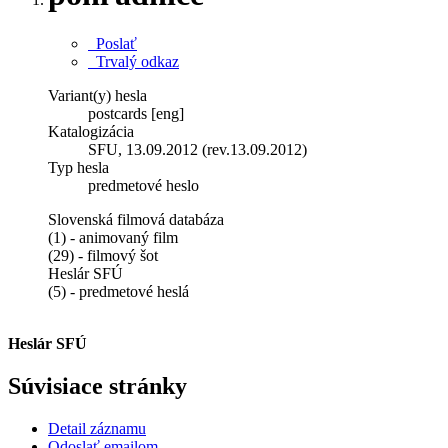
Poslať
Trvalý odkaz
Variant(y) hesla
postcards [eng]
Katalogizácia
SFU, 13.09.2012 (rev.13.09.2012)
Typ hesla
predmetové heslo
Slovenská filmová databáza
(1) - animovaný film
(29) - filmový šot
Heslár SFÚ
(5) - predmetové heslá
Heslár SFÚ
Súvisiace stránky
Detail záznamu
Odoslať emailom