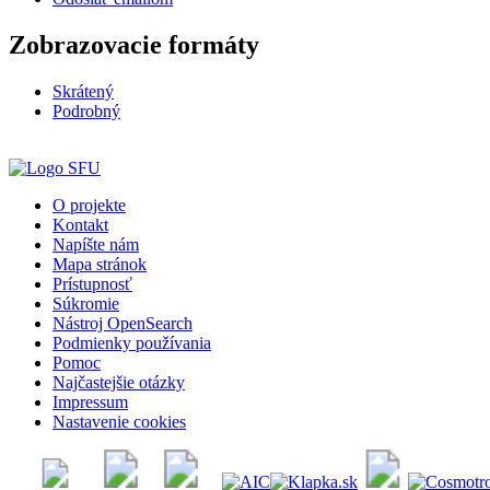
Zobrazovacie formáty
Skrátený
Podrobný
O projekte
Kontakt
Napíšte nám
Mapa stránok
Prístupnosť
Súkromie
Nástroj OpenSearch
Podmienky používania
Pomoc
Najčastejšie otázky
Impressum
Nastavenie cookies