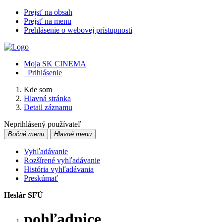
Prejsť na obsah
Prejsť na menu
Prehlásenie o webovej prístupnosti
Moja SK CINEMA
Prihlásenie
Kde som
Hlavná stránka
Detail záznamu
Neprihlásený používateľ
Bočné menu
Hlavné menu
Vyhľadávanie
Rozšírené vyhľadávanie
História vyhľadávania
Preskúmať
Heslár SFÚ
pohľadnice