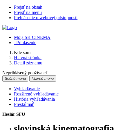
Prejsť na obsah
Prejsť na menu
Prehlásenie o webovej prístupnosti
Moja SK CINEMA
Prihlásenie
Kde som
Hlavná stránka
Detail záznamu
Neprihlásený používateľ
Bočné menu
Hlavné menu
Vyhľadávanie
Rozšírené vyhľadávanie
História vyhľadávania
Preskúmať
Heslár SFÚ
slovinská kinematografia