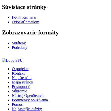
Súvisiace stránky
Detail záznamu
Odoslať emailom
Zobrazovacie formáty
Skrátený
Podrobný
O projekte
Kontakt
Napíšte nám
Mapa stránok
Prístupnosť
Súkromie
Nástroj OpenSearch
Podmienky používania
Pomoc
Najčastejšie otázky