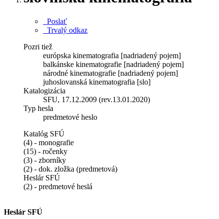
Poslať
Trvalý odkaz
Pozri tiež
európska kinematografia [nadriadený pojem]
balkánske kinematografie [nadriadený pojem]
národné kinematografie [nadriadený pojem]
juhoslovanská kinematografia [slo]
Katalogizácia
SFU, 17.12.2009 (rev.13.01.2020)
Typ hesla
predmetové heslo
Katalóg SFÚ
(4) - monografie
(15) - ročenky
(3) - zborníky
(2) - dok. zložka (predmetová)
Heslár SFÚ
(2) - predmetové heslá
Heslár SFÚ