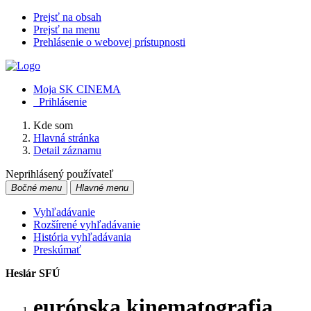
Prejsť na obsah
Prejsť na menu
Prehlásenie o webovej prístupnosti
Moja SK CINEMA
Prihlásenie
Kde som
Hlavná stránka
Detail záznamu
Neprihlásený používateľ
Bočné menu
Hlavné menu
Vyhľadávanie
Rozšírené vyhľadávanie
História vyhľadávania
Preskúmať
Heslár SFÚ
európska kinematografia