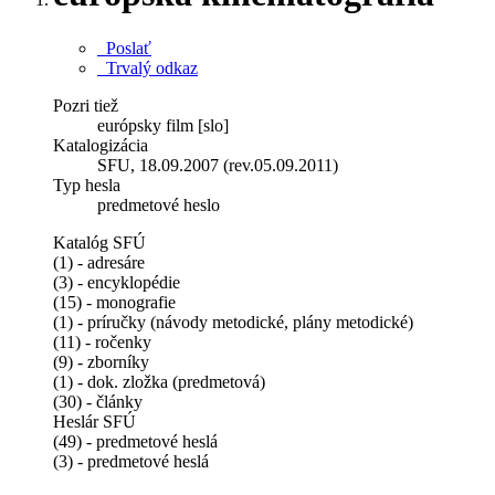
Poslať
Trvalý odkaz
Pozri tiež
európsky film [slo]
Katalogizácia
SFU, 18.09.2007 (rev.05.09.2011)
Typ hesla
predmetové heslo
Katalóg SFÚ
(1) - adresáre
(3) - encyklopédie
(15) - monografie
(1) - príručky (návody metodické, plány metodické)
(11) - ročenky
(9) - zborníky
(1) - dok. zložka (predmetová)
(30) - články
Heslár SFÚ
(49) - predmetové heslá
(3) - predmetové heslá