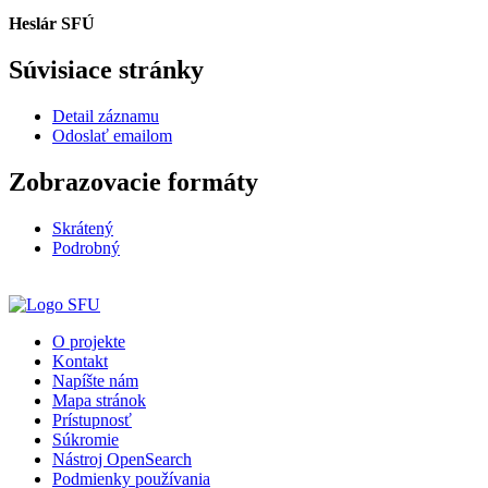
Heslár SFÚ
Súvisiace stránky
Detail záznamu
Odoslať emailom
Zobrazovacie formáty
Skrátený
Podrobný
O projekte
Kontakt
Napíšte nám
Mapa stránok
Prístupnosť
Súkromie
Nástroj OpenSearch
Podmienky používania