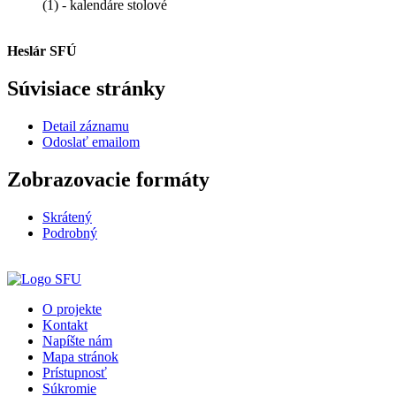
(1) - kalendáre stolové
Heslár SFÚ
Súvisiace stránky
Detail záznamu
Odoslať emailom
Zobrazovacie formáty
Skrátený
Podrobný
O projekte
Kontakt
Napíšte nám
Mapa stránok
Prístupnosť
Súkromie