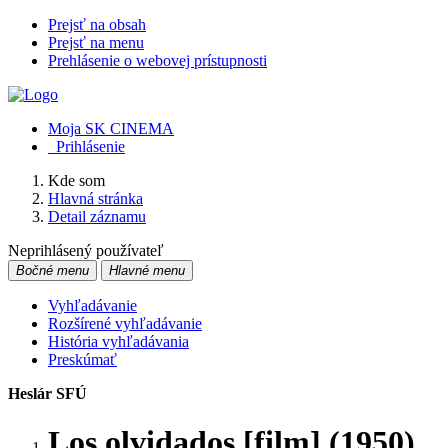
Prejsť na obsah
Prejsť na menu
Prehlásenie o webovej prístupnosti
Moja SK CINEMA
Prihlásenie
Kde som
Hlavná stránka
Detail záznamu
Neprihlásený používateľ
Bočné menu
Hlavné menu
Vyhľadávanie
Rozšírené vyhľadávanie
História vyhľadávania
Preskúmať
Heslár SFÚ
Los olvidados [film] (1950)