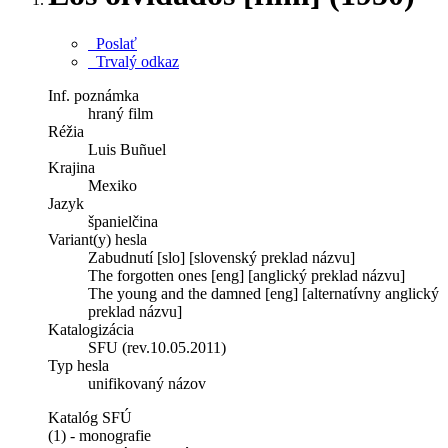
Poslať
Trvalý odkaz
Inf. poznámka
hraný film
Réžia
Luis Buñuel
Krajina
Mexiko
Jazyk
španielčina
Variant(y) hesla
Zabudnutí [slo] [slovenský preklad názvu]
The forgotten ones [eng] [anglický preklad názvu]
The young and the damned [eng] [alternatívny anglický
preklad názvu]
Katalogizácia
SFU (rev.10.05.2011)
Typ hesla
unifikovaný názov
Katalóg SFÚ
(1) - monografie