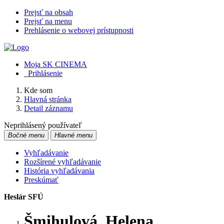
Prejsť na obsah
Prejsť na menu
Prehlásenie o webovej prístupnosti
Moja SK CINEMA
Prihlásenie
Kde som
Hlavná stránka
Detail záznamu
Neprihlásený používateľ
Bočné menu
Hlavné menu
Vyhľadávanie
Rozšírené vyhľadávanie
História vyhľadávania
Preskúmať
Heslár SFÚ
Šmihulová, Helena