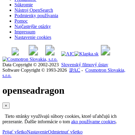
Súkromie
Nástroj OpenSearch
Podmienky používania
Pomoc
Najčastejšie otázky
Impressum
Nastavenie cookies
Data Copyright © 2002-2023
Slovenský filmový ústav
Software Copyright © 1993-2026
IPAC
-
Cosmotron Slovakia,
s.r.o.
openseadragon
×
Tieto stránky využívajú súbory cookies, ktoré uľahčujú ich
prezeranie. Ďalšie informácie o tom
ako používame cookies
.
Prijať všetko
Nastavenie
Odmietnuť všetko