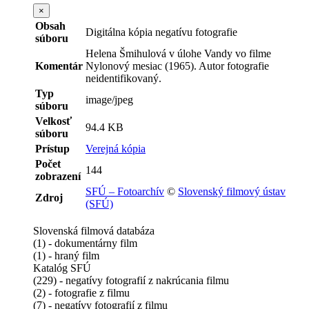
×
Obsah
Digitálna kópia negatívu fotografie
súboru
Helena Šmihulová v úlohe Vandy vo filme
Komentár
Nylonový mesiac (1965). Autor fotografie
neidentifikovaný.
Typ
image/jpeg
súboru
Velkosť
94.4 KB
súboru
Prístup
Verejná kópia
Počet
144
zobrazení
SFÚ – Fotoarchív
©
Slovenský filmový ústav
Zdroj
(SFÚ)
Slovenská filmová databáza
(1) - dokumentárny film
(1) - hraný film
Katalóg SFÚ
(229) - negatívy fotografií z nakrúcania filmu
(2) - fotografie z filmu
(7) - negatívy fotografií z filmu