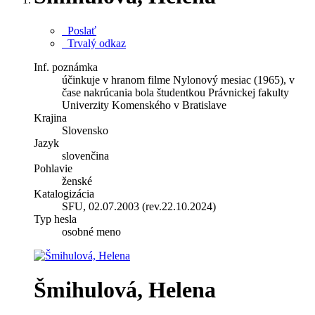
Poslať
Trvalý odkaz
Inf. poznámka
účinkuje v hranom filme Nylonový mesiac (1965), v
čase nakrúcania bola študentkou Právnickej fakulty
Univerzity Komenského v Bratislave
Krajina
Slovensko
Jazyk
slovenčina
Pohlavie
ženské
Katalogizácia
SFU, 02.07.2003 (rev.22.10.2024)
Typ hesla
osobné meno
Šmihulová, Helena