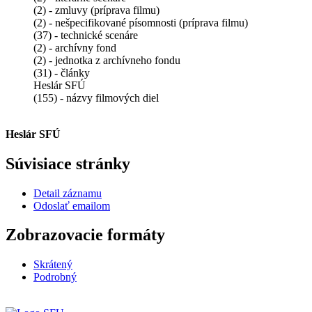
(2) - zmluvy (príprava filmu)
(2) - nešpecifikované písomnosti (príprava filmu)
(37) - technické scenáre
(2) - archívny fond
(2) - jednotka z archívneho fondu
(31) - články
Heslár SFÚ
(155) - názvy filmových diel
Heslár SFÚ
Súvisiace stránky
Detail záznamu
Odoslať emailom
Zobrazovacie formáty
Skrátený
Podrobný