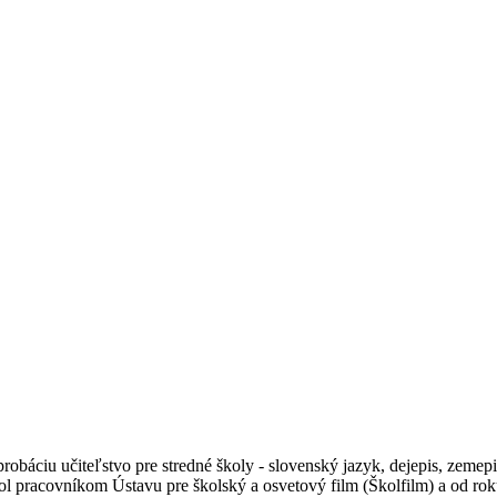
probáciu učiteľstvo pre stredné školy - slovenský jazyk, dejepis, zeme
bol pracovníkom Ústavu pre školský a osvetový film (Školfilm) a od ro