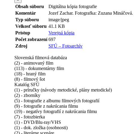
Obsah súboru
Digitálna kópia fotografie
Komentár
Jozef Zachar. Fotografka: Zuzana Mináčová.
Typ súboru
image/jpeg
Velkosť súboru
41.1 KB
Prístup
Verejná kópia
Počet zobrazení
697
Zdroj
SFÚ – Fotoarchív
Slovenská filmová databáza
(2) - animovaný film
(113) - dokumentárny film
(18) - hraný film
(8) - filmový šot
Katalóg SFÚ
(1) - príručky (návody metodické, plány metodické)
(2) - zborníky
(5) - fotografie z albumu filmových fotografií
(9) - fotografie z nakrúcania filmu
(19) - negatívy fotografií z nakrúcania filmu
(7) - fotozbierka
(1) - DVD/Blu-ray/VHS
(1) - dok. zložka (osobnosti)
(2) - literárne scenáre