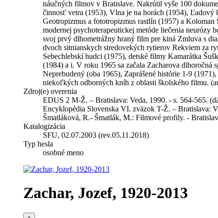
náučných filmov v Bratislave. Nakrútil vyše 100 dokume
činnosť vetra (1953), Vlna je na horách (1954), Ľadový 
Geotropizmus a fototropizmus rastlín (1957) a Koloman
modernej psychoterapeutickej metóde liečenia neurózy bo
svoj prvý dlhometrážny hraný film pre kiná Zmluva s diab
dvoch sitnianskych stredovekých rytierov Rekviem za ry
Sebechlebskí hudci (1975), detské filmy Kamarátka Šuš
(1984) a i. V roku 1965 sa začala Zacharova dlhoročná s
Neprebudený (oba 1965), Zaprášené histórie 1-9 (1971), 
niekoľkých odborných kníh z oblasti školského filmu. (a
Zdroj(e) overenia
EDUS 2 M-Ž. – Bratislava: Veda, 1990. - s. 564-565. (d
Encyklopédia Slovenska VI. zväzok T-Ž. – Bratislava: V
Šmatláková, R.- Šmatlák, M.: Filmové profily. - Bratisla
Katalogizácia
SFU, 02.07.2003 (rev.05.11.2018)
Typ hesla
osobné meno
Zachar, Jozef, 1920-2013
×