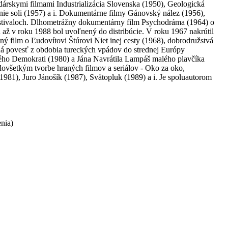
árskymi filmami Industrializácia Slovenska (1950), Geologická
nie soli (1957) a i. Dokumentárne filmy Gánovský nález (1956),
estivaloch. Dlhometrážny dokumentárny film Psychodráma (1964) o
 až v roku 1988 bol uvoľnený do distribúcie. V roku 1967 nakrútil
ný film o Ľudovítovi Štúrovi Niet inej cesty (1968), dobrodružstvá
ná povesť z obdobia tureckých vpádov do strednej Európy
ého Demokrati (1980) a Jána Navrátila Lampáš malého plavčíka
dovšetkým tvorbe hraných filmov a seriálov - Oko za oko,
981), Juro Jánošík (1987), Svätopluk (1989) a i. Je spoluautorom
enia)