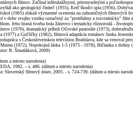
ntárnych filmov. Začínal inštruktážnymi, priemyselnými a poľnohospod
kryštál ako geologický činiteľ (1955), Keď škodci spia (1956), Dobýva
 Sokol (1965) získali významné ocenenia na zahraničných filmových f
l v dobe svojho vzniku označený za "protištátny a rozvratnícky" film a
lom. Jeho hraná tvorba bola žánrovo i tematicky rôznorodá - životopis
tierov (1970), dramatický príbeh Očovské pastorále (1973), dobrodruž
ka (1977) a Guľôčky (1982), filmová adaptácia románov Janka Jesensk
polupráca s Československou televíziou Bratislava, kde sa venoval pre
Mumu (1972), Nepokojná láska 1-5 (1975 - 1978), Bičianka z doliny (1
utor: R. Šmatláková, 2009)
átum a miesto narodenia)
EDA, 1982. – s. 486. (dátum a miesto narodenia)
va: Slovenský filmový ústav, 2005. - s. 724-739. (dátum a miesto narod