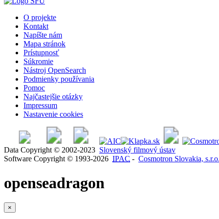
O projekte
Kontakt
Napíšte nám
Mapa stránok
Prístupnosť
Súkromie
Nástroj OpenSearch
Podmienky používania
Pomoc
Najčastejšie otázky
Impressum
Nastavenie cookies
Data Copyright © 2002-2023
Slovenský filmový ústav
Software Copyright © 1993-2026
IPAC
-
Cosmotron Slovakia, s.r.o
openseadragon
×