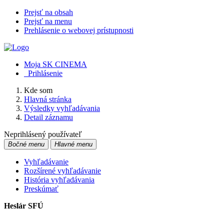
Prejsť na obsah
Prejsť na menu
Prehlásenie o webovej prístupnosti
Moja SK CINEMA
Prihlásenie
Kde som
Hlavná stránka
Výsledky vyhľadávania
Detail záznamu
Neprihlásený používateľ
Bočné menu
Hlavné menu
Vyhľadávanie
Rozšírené vyhľadávanie
História vyhľadávania
Preskúmať
Heslár SFÚ