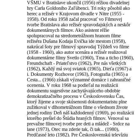
VŠMU v Bratislave ukončil (1956) réžiou divadelnej
hry Carla Goldoniho Zaľúbenci. Tri roky pôsobil ako
herec a režisér v Krajovom divadle v Nitre (1955 -
1958). Od roku 1958 začal pracovať vo Filmovej
tvorbe Bratislava ako režisér spravodajských a neskôr
dokumentárnych filmov. Ako asistent réžie
spolupracoval na stredometrážnom hranom filme
režiséra Dušana Kodaja Evička ide mestom (1958),
nakrúcal šoty pre filmový spravodaj Týždeň vo filme
(1958 - 1960), ako autor scenára a režisér realizoval
dokumentárne filmy Svetlo (1960), Tma a ticho (1960),
Freundschaft - Priateľstvo (1962), Pre nás všetkých
(1962), Každý má svoj sviatok (1965), Dieťa (1967) a
i. Dokumenty Rozhovor (1963), Fotografia (1965) a
Cesta... (1966) získali významné domáce i zahraničné
ocenenia. V roku 1968 sa podieľal na realizácii
dokumentu sugestívne zachytávajúceho obdobie
demokratizačného procesu v Československu Čas,
ktorý žijeme a svoje skúsenosti dokumentaristu plne
zužitkoval v dlhometrážnom filme o všednom živote
jednej rodiny Deň náš každodenný (1969), po realizácii
ktorého prešiel do Štúdia hraných filmov. Venoval sa
prevažne filmovej tvorbe pre deti a mládež - Srdce na
lane (1973), Otec ma zderie tak, či tak... (1980),
Predčasné leto (1982). Pre Československú televíziu