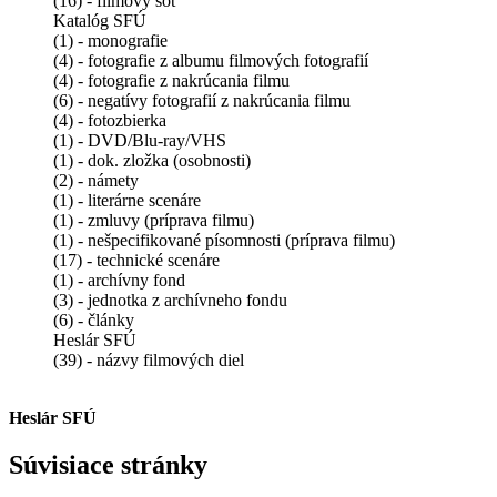
(16) - filmový šot
Katalóg SFÚ
(1) - monografie
(4) - fotografie z albumu filmových fotografií
(4) - fotografie z nakrúcania filmu
(6) - negatívy fotografií z nakrúcania filmu
(4) - fotozbierka
(1) - DVD/Blu-ray/VHS
(1) - dok. zložka (osobnosti)
(2) - námety
(1) - literárne scenáre
(1) - zmluvy (príprava filmu)
(1) - nešpecifikované písomnosti (príprava filmu)
(17) - technické scenáre
(1) - archívny fond
(3) - jednotka z archívneho fondu
(6) - články
Heslár SFÚ
(39) - názvy filmových diel
Heslár SFÚ
Súvisiace stránky