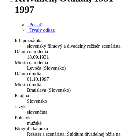
1997
Poslať
Trvalý odkaz
Inf. poznámka
slovenský filmový a divadelný režisér, scenárista
Dátum narodenia
18.09.1931
Miesto narodenia
Levoča (Slovensko)
Dátum úmrtia
01.10.1997
Miesto úmrtia
Bratislava (Slovensko)
Krajina
Slovensko
Jazyk
slovenčina
Pohlavie
mužské
Biografická pozn.
Režisér a scenárista. Štúdium divadelnej réžie na