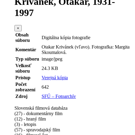
Krivánek, Otakar, 1931-
1997
×
Obsah
Digitálna kópia fotografie
súboru
Otakar Krivánek (vľavo). Fotografka: Margita
Komentár
Skoumalová.
Typ súboru
image/jpeg
Velkosť
24.3 KB
súboru
Prístup
Verejná kópia
Počet
642
zobrazení
Zdroj
SFÚ – Fotoarchív
Slovenská filmová databáza
(27) - dokumentárny film
(12) - hraný film
(3) - letopis
(57) - spravodajský film