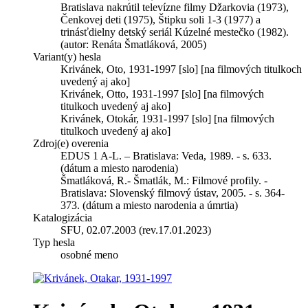
Bratislava nakrútil televízne filmy Džarkovia (1973),
Čenkovej deti (1975), Štipku soli 1-3 (1977) a
trinásťdielny detský seriál Kúzelné mestečko (1982).
(autor: Renáta Šmatláková, 2005)
Variant(y) hesla
Krivánek, Oto, 1931-1997 [slo] [na filmových titulkoch
uvedený aj ako]
Krivánek, Otto, 1931-1997 [slo] [na filmových
titulkoch uvedený aj ako]
Krivánek, Otokár, 1931-1997 [slo] [na filmových
titulkoch uvedený aj ako]
Zdroj(e) overenia
EDUS 1 A-L. – Bratislava: Veda, 1989. - s. 633.
(dátum a miesto narodenia)
Šmatláková, R.- Šmatlák, M.: Filmové profily. -
Bratislava: Slovenský filmový ústav, 2005. - s. 364-
373. (dátum a miesto narodenia a úmrtia)
Katalogizácia
SFU, 02.07.2003 (rev.17.01.2023)
Typ hesla
osobné meno