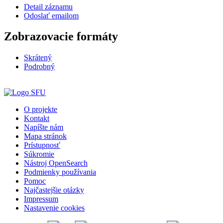
Detail záznamu
Odoslať emailom
Zobrazovacie formáty
Skrátený
Podrobný
O projekte
Kontakt
Napíšte nám
Mapa stránok
Prístupnosť
Súkromie
Nástroj OpenSearch
Podmienky používania
Pomoc
Najčastejšie otázky
Impressum
Nastavenie cookies