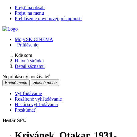
Prejsť na obsah
Prejsť na menu
Prehlásenie o webovej prístupnosti
Moja SK CINEMA
Prihlásenie
Kde som
Hlavná stránka
Detail záznamu
Neprihlásený používateľ
Bočné menu
Hlavné menu
Vyhľadávanie
Rozšírené vyhľadávanie
História vyhľadávania
Preskúmať
Heslár SFÚ
Krivánek, Otakar, 1931-