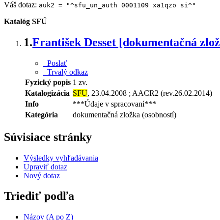
Váš dotaz:
auk2 = "^sfu_un_auth 0001109 xa1qzo si^"
Katalóg SFÚ
1.
František Desset [dokumentačná zlo
Poslať
Trvalý odkaz
Fyzický popis
1 zv.
Katalogizácia
SFU
, 23.04.2008 ; AACR2 (rev.26.02.2014)
Info
***Údaje v spracovaní***
Kategória
dokumentačná zložka (osobností)
Súvisiace stránky
Výsledky vyhľadávania
Upraviť dotaz
Nový dotaz
Triediť podľa
Názov (A po Z)