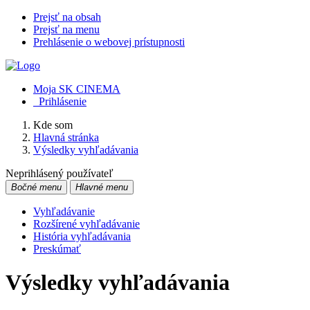
Prejsť na obsah
Prejsť na menu
Prehlásenie o webovej prístupnosti
Moja SK CINEMA
Prihlásenie
Kde som
Hlavná stránka
Výsledky vyhľadávania
Neprihlásený používateľ
Bočné menu
Hlavné menu
Vyhľadávanie
Rozšírené vyhľadávanie
História vyhľadávania
Preskúmať
Výsledky vyhľadávania