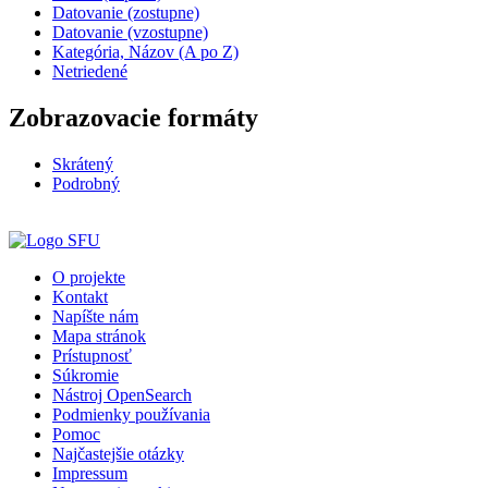
Datovanie (zostupne)
Datovanie (vzostupne)
Kategória, Názov (A po Z)
Netriedené
Zobrazovacie formáty
Skrátený
Podrobný
O projekte
Kontakt
Napíšte nám
Mapa stránok
Prístupnosť
Súkromie
Nástroj OpenSearch
Podmienky používania
Pomoc
Najčastejšie otázky
Impressum