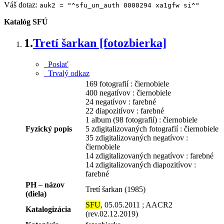
Váš dotaz:
auk2 = "^sfu_un_auth 0000294 xa1gfw si^"
Katalóg SFÚ
1.
Tretí šarkan [fotozbierka]
Poslať
Trvalý odkaz
169 fotografií : čiernobiele
400 negatívov : čiernobiele
24 negatívov : farebné
22 diapozitívov : farebné
1 album (98 fotografií) : čiernobiele
Fyzický popis
5 zdigitalizovaných fotografií : čiernobiele
35 zdigitalizovaných negatívov :
čiernobiele
14 zdigitalizovaných negatívov : farebné
14 zdigitalizovaných diapozitívov :
farebné
PH – názov
Tretí šarkan (1985)
(diela)
SFU
, 05.05.2011 ; AACR2
Katalogizácia
(rev.02.12.2019)