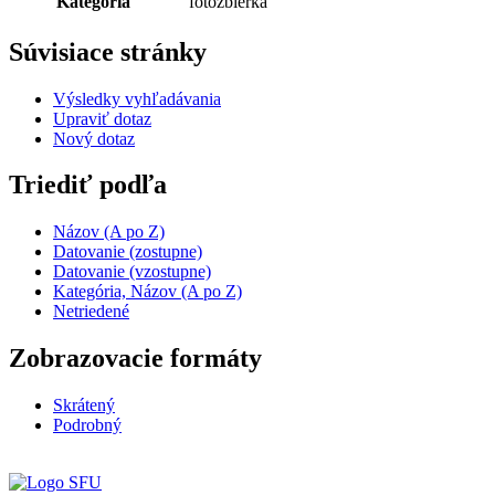
Kategória
fotozbierka
Súvisiace stránky
Výsledky vyhľadávania
Upraviť dotaz
Nový dotaz
Triediť podľa
Názov (A po Z)
Datovanie (zostupne)
Datovanie (vzostupne)
Kategória, Názov (A po Z)
Netriedené
Zobrazovacie formáty
Skrátený
Podrobný