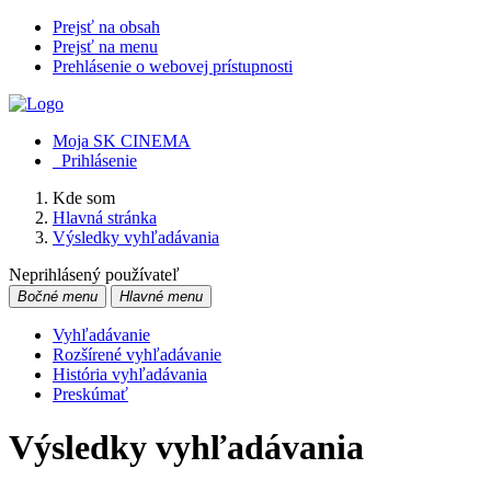
Prejsť na obsah
Prejsť na menu
Prehlásenie o webovej prístupnosti
Moja SK CINEMA
Prihlásenie
Kde som
Hlavná stránka
Výsledky vyhľadávania
Neprihlásený používateľ
Bočné menu
Hlavné menu
Vyhľadávanie
Rozšírené vyhľadávanie
História vyhľadávania
Preskúmať
Výsledky vyhľadávania