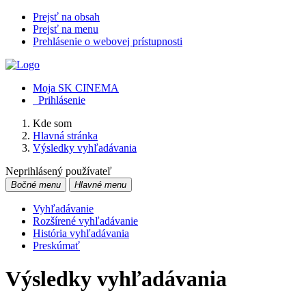
Prejsť na obsah
Prejsť na menu
Prehlásenie o webovej prístupnosti
Moja SK CINEMA
Prihlásenie
Kde som
Hlavná stránka
Výsledky vyhľadávania
Neprihlásený používateľ
Bočné menu
Hlavné menu
Vyhľadávanie
Rozšírené vyhľadávanie
História vyhľadávania
Preskúmať
Výsledky vyhľadávania