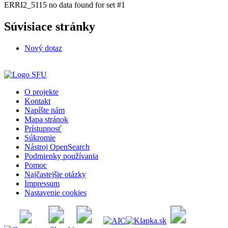
ERRI2_5115 no data found for set #1
Súvisiace stránky
Nový dotaz
O projekte
Kontakt
Napíšte nám
Mapa stránok
Prístupnosť
Súkromie
Nástroj OpenSearch
Podmienky používania
Pomoc
Najčastejšie otázky
Impressum
Nastavenie cookies