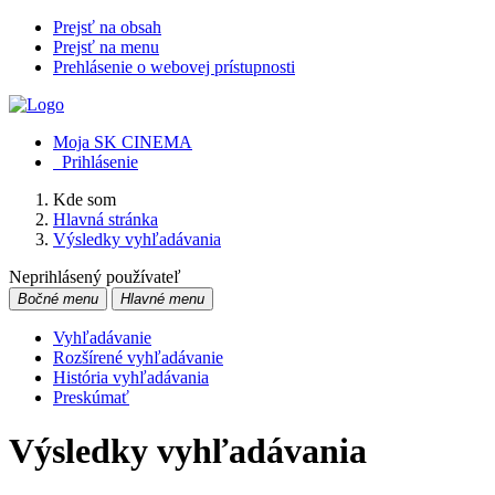
Prejsť na obsah
Prejsť na menu
Prehlásenie o webovej prístupnosti
Moja SK CINEMA
Prihlásenie
Kde som
Hlavná stránka
Výsledky vyhľadávania
Neprihlásený používateľ
Bočné menu
Hlavné menu
Vyhľadávanie
Rozšírené vyhľadávanie
História vyhľadávania
Preskúmať
Výsledky vyhľadávania