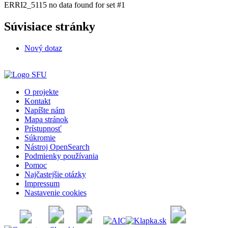
ERRI2_5115 no data found for set #1
Súvisiace stránky
Nový dotaz
O projekte
Kontakt
Napíšte nám
Mapa stránok
Prístupnosť
Súkromie
Nástroj OpenSearch
Podmienky používania
Pomoc
Najčastejšie otázky
Impressum
Nastavenie cookies