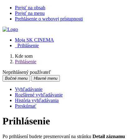
Prejsť na obsah
Prejsť na menu
Prehlásenie o webovej prístupnosti
Moja SK CINEMA
Prihlásenie
Kde som
Prihlásenie
Neprihlásený používateľ
Bočné menu
Hlavné menu
Vyhľadávanie
Rozšírené vyhľadávanie
História vyhľadávania
Preskúmať
Prihlásenie
Po prihlásení budete presmerovaní na stránku
Detail záznamu