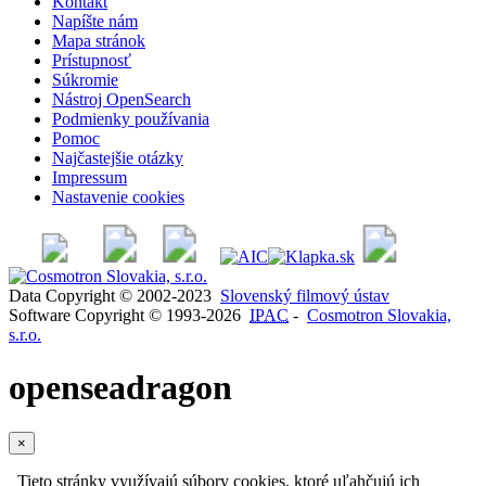
Kontakt
Napíšte nám
Mapa stránok
Prístupnosť
Súkromie
Nástroj OpenSearch
Podmienky používania
Pomoc
Najčastejšie otázky
Impressum
Nastavenie cookies
Data Copyright © 2002-2023
Slovenský filmový ústav
Software Copyright © 1993-2026
IPAC
-
Cosmotron Slovakia,
s.r.o.
openseadragon
×
Tieto stránky využívajú súbory cookies, ktoré uľahčujú ich