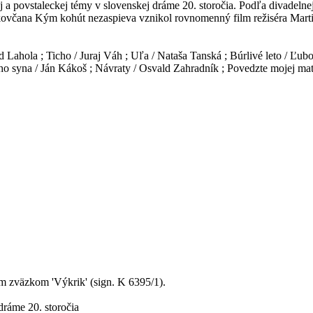
ej a povstaleckej témy v slovenskej dráme 20. storočia. Podľa divadel
Bukovčana Kým kohút nezaspieva vznikol rovnomenný film režiséra Marti
old Lahola ; Ticho / Juraj Váh ; Uľa / Nataša Tanská ; Búrlivé leto / Ľ
o syna / Ján Kákoš ; Návraty / Osvald Zahradník ; Povedzte mojej mate
 zväzkom 'Výkrik' (sign. K 6395/1).
dráme 20. storočia