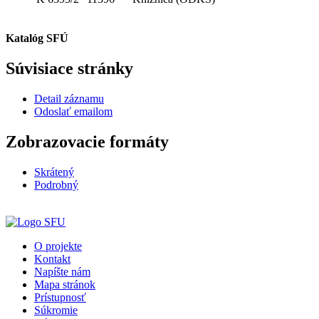
Katalóg SFÚ
Súvisiace stránky
Detail záznamu
Odoslať emailom
Zobrazovacie formáty
Skrátený
Podrobný
O projekte
Kontakt
Napíšte nám
Mapa stránok
Prístupnosť
Súkromie