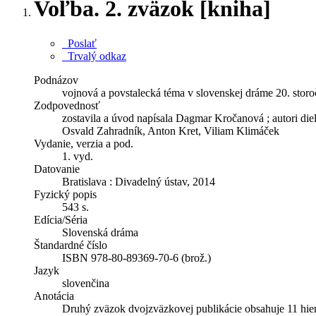
Voľba. 2. zväzok [kniha]
Poslať
Trvalý odkaz
Podnázov
vojnová a povstalecká téma v slovenskej dráme 20. storo
Zodpovednosť
zostavila a úvod napísala Dagmar Kročanová ; autori die
Osvald Zahradník, Anton Kret, Viliam Klimáček
Vydanie, verzia a pod.
1. vyd.
Datovanie
Bratislava : Divadelný ústav, 2014
Fyzický popis
543 s.
Edícia/Séria
Slovenská dráma
Štandardné číslo
ISBN 978-80-89369-70-6 (brož.)
Jazyk
slovenčina
Anotácia
Druhý zväzok dvojzväzkovej publikácie obsahuje 11 hier