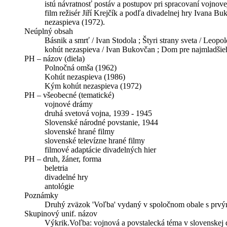
istú návratnosť postáv a postupov pri spracovaní vojnov
film režisér Jiří Krejčík a podľa divadelnej hry Ivana 
nezaspieva (1972).
Neúplný obsah
Básnik a smrť / Ivan Stodola ; Štyri strany sveta / Leop
kohút nezaspieva / Ivan Bukovčan ; Dom pre najmladšieh
PH – názov (diela)
Polnočná omša (1962)
Kohút nezaspieva (1986)
Kým kohút nezaspieva (1972)
PH – všeobecné (tematické)
vojnové drámy
druhá svetová vojna, 1939 - 1945
Slovenské národné povstanie, 1944
slovenské hrané filmy
slovenské televízne hrané filmy
filmové adaptácie divadelných hier
PH – druh, žáner, forma
beletria
divadelné hry
antológie
Poznámky
Druhý zväzok 'Voľba' vydaný v spoločnom obale s prvým
Skupinový unif. názov
Výkrik.Voľba: vojnová a povstalecká téma v slovenskej 