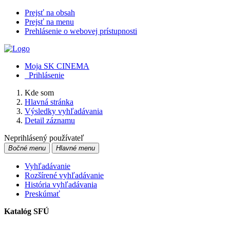
Prejsť na obsah
Prejsť na menu
Prehlásenie o webovej prístupnosti
Moja SK CINEMA
Prihlásenie
Kde som
Hlavná stránka
Výsledky vyhľadávania
Detail záznamu
Neprihlásený používateľ
Bočné menu
Hlavné menu
Vyhľadávanie
Rozšírené vyhľadávanie
História vyhľadávania
Preskúmať
Katalóg SFÚ