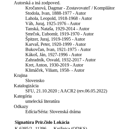
Autorská a iná zodpoved.
Kročanová, Dagmar - Zostavovateľ / Kompilátor
Stodola, Ivan, 1888-1977 - Autor
Lahola, Leopold, 1918-1968 - Autor
Váh, Juraj, 1925-1976 - Autor
Tanská, Nataša, 1929-2014 - Autor
Smrčok, Ľubomír, 1919-1970 - Autor
Špitzer, Juraj, 1919-1995 - Autor
Karvaš, Peter, 1920-1999 - Autor
Bukovčan, Ivan, 1921-1975 - Autor
Kákoš, Ján, 1927-1996 - Autor
Zahradník, Osvald, 1932-2017 - Autor
Kret, Anton, 1930-2019 - Autor
Klimáček, Viliam, 1958- - Autor
Krajina
Slovensko
Katalogizácia
SFU, 21.10.2020 ; AACR2 (rev.06.05.2022)
Kategória
umelecká literatúra
Odkazy
Edícia/Séria:
Slovenská dráma
Signatúra
Prír.číslo
Lokácia
K 6395/2
11396
Knižnica (ODKS)