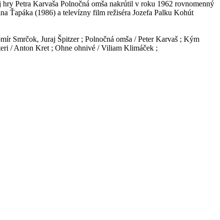
nej hry Petra Karvaša Polnočná omša nakrútil v roku 1962 rovnomenný
na Ťapáka (1986) a televízny film režiséra Jozefa Palku Kohút
ubomír Smrčok, Juraj Špitzer ; Polnočná omša / Peter Karvaš ; Kým
ri / Anton Kret ; Ohne ohnivé / Viliam Klimáček ;