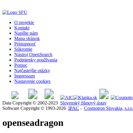
O projekte
Kontakt
Napíšte nám
Mapa stránok
Prístupnosť
Súkromie
Nástroj OpenSearch
Podmienky používania
Pomoc
Najčastejšie otázky
Impressum
Nastavenie cookies
Data Copyright © 2002-2023
Slovenský filmový ústav
Software Copyright © 1993-2026
IPAC
-
Cosmotron Slovakia, s.r.o
openseadragon