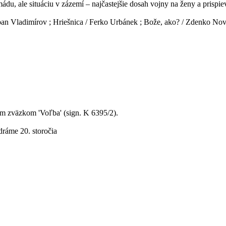
ádu, ale situáciu v zázemí – najčastejšie dosah vojny na ženy a prispie
ban Vladimírov ; Hriešnica / Ferko Urbánek ; Bože, ako? / Zdenko Nov
m zväzkom 'Voľba' (sign. K 6395/2).
dráme 20. storočia