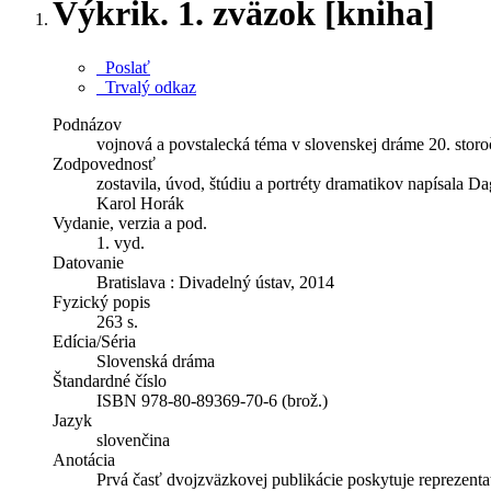
Výkrik. 1. zväzok [kniha]
Poslať
Trvalý odkaz
Podnázov
vojnová a povstalecká téma v slovenskej dráme 20. storo
Zodpovednosť
zostavila, úvod, štúdiu a portréty dramatikov napísala
Karol Horák
Vydanie, verzia a pod.
1. vyd.
Datovanie
Bratislava : Divadelný ústav, 2014
Fyzický popis
263 s.
Edícia/Séria
Slovenská dráma
Štandardné číslo
ISBN 978-80-89369-70-6 (brož.)
Jazyk
slovenčina
Anotácia
Prvá časť dvojzväzkovej publikácie poskytuje reprezentat