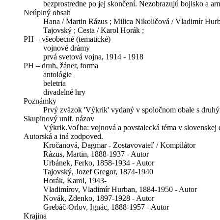
bezprostredne po jej skončení. Nezobrazujú bojisko a arm
Neúplný obsah
Hana / Martin Rázus ; Milica Nikoličová / Vladimír Hur
Tajovský ; Cesta / Karol Horák ;
PH – všeobecné (tematické)
vojnové drámy
prvá svetová vojna, 1914 - 1918
PH – druh, žáner, forma
antológie
beletria
divadelné hry
Poznámky
Prvý zväzok 'Výkrik' vydaný v spoločnom obale s druhý
Skupinový unif. názov
Výkrik.Voľba: vojnová a povstalecká téma v slovenskej 
Autorská a iná zodpoved.
Kročanová, Dagmar - Zostavovateľ / Kompilátor
Rázus, Martin, 1888-1937 - Autor
Urbánek, Ferko, 1858-1934 - Autor
Tajovský, Jozef Gregor, 1874-1940
Horák, Karol, 1943-
Vladimírov, Vladimír Hurban, 1884-1950 - Autor
Novák, Zdenko, 1897-1928 - Autor
Grebáč-Orlov, Ignác, 1888-1957 - Autor
Krajina