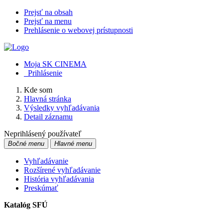
Prejsť na obsah
Prejsť na menu
Prehlásenie o webovej prístupnosti
Moja SK CINEMA
Prihlásenie
Kde som
Hlavná stránka
Výsledky vyhľadávania
Detail záznamu
Neprihlásený používateľ
Bočné menu
Hlavné menu
Vyhľadávanie
Rozšírené vyhľadávanie
História vyhľadávania
Preskúmať
Katalóg SFÚ