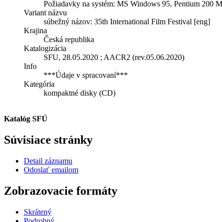
Požiadavky na systém: MS Windows 95, Pentium 200 
Variant názvu
súbežný názov: 35th International Film Festival [eng]
Krajina
Česká republika
Katalogizácia
SFU, 28.05.2020 ; AACR2 (rev.05.06.2020)
Info
***Údaje v spracovaní***
Kategória
kompaktné disky (CD)
Katalóg SFÚ
Súvisiace stránky
Detail záznamu
Odoslať emailom
Zobrazovacie formáty
Skrátený
Podrobný