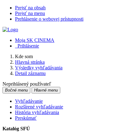
Prejsť na obsah
Prejsť na menu
Prehlásenie o webovej prístupnosti
Moja SK CINEMA
Prihlásenie
Kde som
Hlavná stránka
Výsledky vyhľadávania
Detail záznamu
Neprihlásený používateľ
Bočné menu
Hlavné menu
Vyhľadávanie
Rozšírené vyhľadávanie
História vyhľadávania
Preskúmať
Katalóg SFÚ