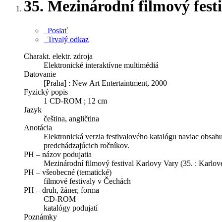
35. Mezinárodní filmový fes
Poslať
Trvalý odkaz
Charakt. elektr. zdroja
Elektronické interaktívne multimédiá
Datovanie
[Praha] : New Art Entertaintment, 2000
Fyzický popis
1 CD-ROM ; 12 cm
Jazyk
čeština, angličtina
Anotácia
Elektronická verzia festivalového katalógu naviac obsah
predchádzajúcich ročníkov.
PH – názov podujatia
Mezinárodní filmový festival Karlovy Vary (35. : Karlov
PH – všeobecné (tematické)
filmové festivaly v Čechách
PH – druh, žáner, forma
CD-ROM
katalógy podujatí
Poznámky