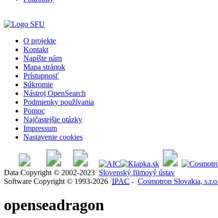
O projekte
Kontakt
Napíšte nám
Mapa stránok
Prístupnosť
Súkromie
Nástroj OpenSearch
Podmienky používania
Pomoc
Najčastejšie otázky
Impressum
Nastavenie cookies
Data Copyright © 2002-2023
Slovenský filmový ústav
Software Copyright © 1993-2026
IPAC
-
Cosmotron Slovakia, s.r.o
openseadragon